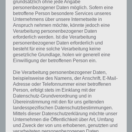
grundsätzlich ohne jede Angabe
personenbezogener Daten möglich. Sofern eine
betroffene Person besondere Services unseres
Unternehmens über unsere Internetseite in
Anspruch nehmen möchte, könnte jedoch eine
Verarbeitung personenbezogener Daten
erforderlich werden. Ist die Verarbeitung
personenbezogener Daten erforderlich und
besteht für eine solche Verarbeitung keine
gesetzliche Grundlage, holen wir generell eine
Einwilligung der betroffenen Person ein.
Die Verarbeitung personenbezogener Daten,
beispielsweise des Namens, der Anschrift, E-Mail-
Kurze Begriffserklärung zur Lösung
Adresse oder Telefonnummer einer betroffenen
Gruseln
Person, erfolgt stets im Einklang mit der
Datenschutz-Grundverordnung und in
Gruseln ist die Lösung für das tägliche Rätsel am 31.10.2020 in 4
Übereinstimmung mit den für uns geltenden
Bilder 1 Wort, doch welche Bedeutung hat dieses eigentlich und was
landesspezifischen Datenschutzbestimmungen.
gibt es dazu zu wissen? Passt das Wort auch zu Halloween? Zu
Mittels dieser Datenschutzerklärung möchte unser
bestimmten Lösungen präsentieren wir daher auch immer eine
Unternehmen die Öffentlichkeit über Art, Umfang
kurze Begriffserklärung!
und Zweck der von uns erhobenen, genutzten und
verarbeiteten personenbezogenen Daten