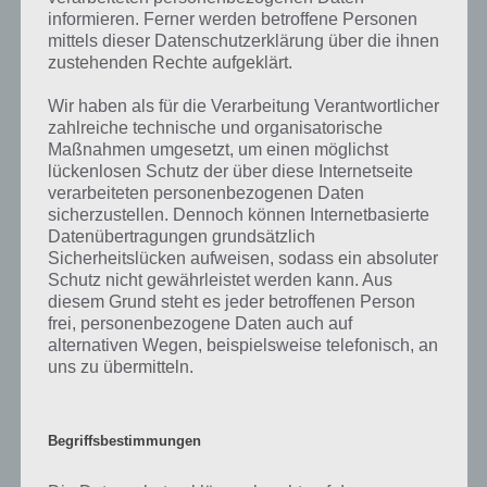
informieren. Ferner werden betroffene Personen
Der Begriff “gruseln” bezeichnet einen Zustand der Furcht, der
mittels dieser Datenschutzerklärung über die ihnen
Ängstlichkeit. Das kann damit zu tun haben, dass man etwas
zustehenden Rechte aufgeklärt.
Schauderliches sieht oder sich in einer unklaren Situation befindet,
zum Beispiel in einem dunklen Gang hinein muss.
Wir haben als für die Verarbeitung Verantwortlicher
zahlreiche technische und organisatorische
Gruseln kann aber auch etwas Lustvolles sein. Viele Menschen lieben
Maßnahmen umgesetzt, um einen möglichst
es, den Reiz des Grusel zu fühlen. Das Adrenalin zu spüren. Aber alles
lückenlosen Schutz der über diese Internetseite
in einer kontrollierten Umgebung. So weiß der neuere Teil unseres
verarbeiteten personenbezogenen Daten
sicherzustellen. Dennoch können Internetbasierte
Gehirns, dass keine Gefahr droht, aber der primitive Teil sendet
Datenübertragungen grundsätzlich
dennoch Signale aus und wir gruseln uns. So geschieht es bei
Sicherheitslücken aufweisen, sodass ein absoluter
Horrorfilmen, beim Achterbahnfahren oder ähnlichen Dingen. Jeder
Schutz nicht gewährleistet werden kann. Aus
kennt das unter dem Begriff “Nervenkitzel”, was im Grunde nur eine
diesem Grund steht es jeder betroffenen Person
leichte Form des Grusel ist.
frei, personenbezogene Daten auch auf
alternativen Wegen, beispielsweise telefonisch, an
Da heute auch Halloween ist, passt Gruseln natürlich perfekt. Denn
uns zu übermitteln.
nicht nur Kinder, sondern auch Erwachsene verkleiden sich als
Gestalten, um zu gruseln. Sei es als Gespenst oder Frankenstein.
Auch Horrorfilme, die einen das gruseln lehren soll, sind am heutigen
Begriffsbestimmungen
Tag immer beliebt. Zum Gruseln gehört auch immer das Erschrecken,
wenn man etwas schauriges erblickt.