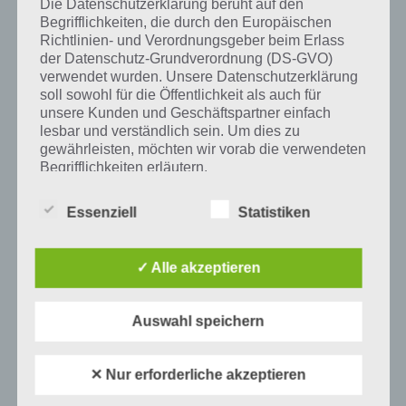
Die Datenschutzerklärung beruht auf den
Begrifflichkeiten, die durch den Europäischen
Richtlinien- und Verordnungsgeber beim Erlass
der Datenschutz-Grundverordnung (DS-GVO)
Auf WhatsApp teilen
Teilen auf Facebook
verwendet wurden. Unsere Datenschutzerklärung
soll sowohl für die Öffentlichkeit als auch für
Tweet auf Twitter
unsere Kunden und Geschäftspartner einfach
lesbar und verständlich sein. Um dies zu
gewährleisten, möchten wir vorab die verwendeten
Begrifflichkeiten erläutern.
Mehr Artikel hier auf Touchportal
Wir verwenden in dieser Datenschutzerklärung
Essenziell
Statistiken
unter anderem die folgenden Begriffe:
✓ Alle akzeptieren
a) personenbezogene Daten
Auswahl speichern
Personenbezogene Daten sind alle
Informationen, die sich auf eine identifizierte
oder identifizierbare natürliche Person (im
✕ Nur erforderliche akzeptieren
Folgenden „betroffene Person") beziehen.
Als identifizierbar wird eine natürliche