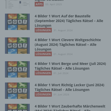
Vorgang oder jede solche Vorgangsreihe im
APPS
03. April 2025
Zusammenhang mit personenbezogenen
Daten wie das Erheben, das Erfassen, die
Organisation, das Ordnen, die Speicherung,
4 Bilder 1 Wort Auf der Baustelle
die Anpassung oder Veränderung, das
(September 2024) Tägliches Rätsel – Alle
Lösungen
Auslesen, das Abfragen, die Verwendung,
die Offenlegung durch Übermittlung,
LÖSUNGEN
31. August 2024
Verbreitung oder eine andere Form der
4 Bilder 1 Wort Clevere Weltgeschichte
Bereitstellung, den Abgleich oder die
(August 2024) Tägliches Rätsel – Alle
Verknüpfung, die Einschränkung, das
Lösungen
Löschen oder die Vernichtung.
LÖSUNGEN
01. August 2024
4 Bilder 1 Wort Berge und Meer (Juli 2024)
d) Einschränkung der Verarbeitung
Tägliches Rätsel – Alle Lösungen
LÖSUNGEN
01. Juli 2024
Einschränkung der Verarbeitung ist die
Markierung gespeicherter
4 Bilder 1 Wort Richtig Lecker (Juni 2024)
personenbezogener Daten mit dem Ziel, ihre
Tägliches Rätsel – Alle Lösungen
künftige Verarbeitung einzuschränken.
LÖSUNGEN
01. Juni 2024
4 Bilder 1 Wort Zauberhafte Märchenwelt
e) Profiling
(Mai 2024) Tägliches Rätsel – Alle