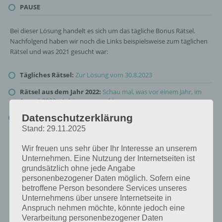
PAUSE
Bei dieser Lösung handelt es sich um das tägliche Bonus Rätsel.
Nachfolgend haben wir noch die Links beispielsweise zum täglichen
Rätsel und was 2021 gesucht war:
Tägliches Rätsel:
Zur Lösung vom 30.8.2023
Rätsel aus dem Jahr 2022:
Schau mal, was vor einem Jahr, im
August 2022, als Lösung gesucht war
Datenschutzerklärung
Zur Übersicht
:
4 Bilder 1 Wort Lösungen zu Es wird laut im
August 2023
!
Stand: 29.11.2025
Wir freuen uns sehr über Ihr Interesse an unserem
Unternehmen. Eine Nutzung der Internetseiten ist
grundsätzlich ohne jede Angabe
personenbezogener Daten möglich. Sofern eine
betroffene Person besondere Services unseres
Unternehmens über unsere Internetseite in
Anspruch nehmen möchte, könnte jedoch eine
Verarbeitung personenbezogener Daten