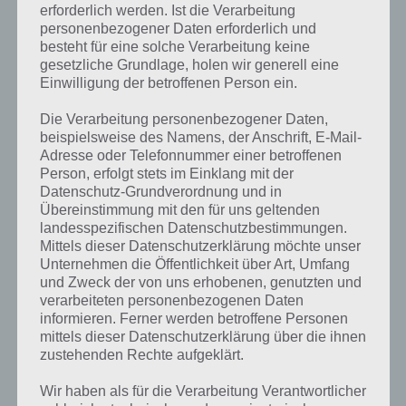
erforderlich werden. Ist die Verarbeitung
personenbezogener Daten erforderlich und
besteht für eine solche Verarbeitung keine
gesetzliche Grundlage, holen wir generell eine
Einwilligung der betroffenen Person ein.
Die Verarbeitung personenbezogener Daten,
beispielsweise des Namens, der Anschrift, E-Mail-
Adresse oder Telefonnummer einer betroffenen
Person, erfolgt stets im Einklang mit der
Datenschutz-Grundverordnung und in
Übereinstimmung mit den für uns geltenden
landesspezifischen Datenschutzbestimmungen.
Mittels dieser Datenschutzerklärung möchte unser
Unternehmen die Öffentlichkeit über Art, Umfang
und Zweck der von uns erhobenen, genutzten und
verarbeiteten personenbezogenen Daten
Kurze Begriffserklärung zur Lösung
informieren. Ferner werden betroffene Personen
Pause
mittels dieser Datenschutzerklärung über die ihnen
zustehenden Rechte aufgeklärt.
Pause ist die Lösung für das tägliche Bonus Rätsel am 30.8.2023 in 4
Wir haben als für die Verarbeitung Verantwortlicher
Bilder 1 Wort, doch welche Bedeutung hat dieses eigentlich und was