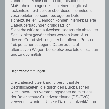
zahlreiche technische und organisatorische
gibt es dazu zu wissen? Passt das Wort auch zu Es wird laut? Zu
Maßnahmen umgesetzt, um einen möglichst
bestimmten Lösungen präsentieren wir daher auch immer eine
lückenlosen Schutz der über diese Internetseite
kurze Begriffserklärung!
verarbeiteten personenbezogenen Daten
sicherzustellen. Dennoch können Internetbasierte
Zu Pause haben wir zunächst keine weiteren Informationen parat!
Datenübertragungen grundsätzlich
Sicherheitslücken aufweisen, sodass ein absoluter
Schutz nicht gewährleistet werden kann. Aus
diesem Grund steht es jeder betroffenen Person
frei, personenbezogene Daten auch auf
Auf WhatsApp teilen
Teilen auf Facebook
alternativen Wegen, beispielsweise telefonisch, an
uns zu übermitteln.
Tweet auf Twitter
Begriffsbestimmungen
Mehr Artikel hier auf Touchportal
Die Datenschutzerklärung beruht auf den
Begrifflichkeiten, die durch den Europäischen
Richtlinien- und Verordnungsgeber beim Erlass
der Datenschutz-Grundverordnung (DS-GVO)
verwendet wurden. Unsere Datenschutzerklärung
soll sowohl für die Öffentlichkeit als auch für