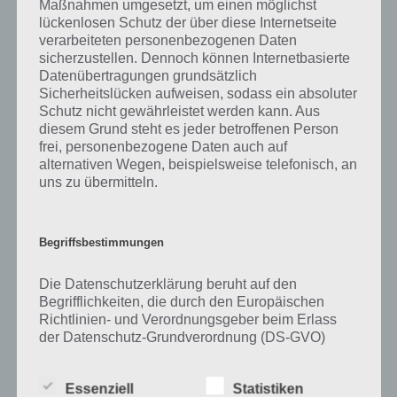
Maßnahmen umgesetzt, um einen möglichst
lückenlosen Schutz der über diese Internetseite
Zu Jahrmarkt haben wir zunächst keine weiteren Informationen
verarbeiteten personenbezogenen Daten
parat!
sicherzustellen. Dennoch können Internetbasierte
Datenübertragungen grundsätzlich
Sicherheitslücken aufweisen, sodass ein absoluter
Schutz nicht gewährleistet werden kann. Aus
Auf WhatsApp teilen
Teilen auf Facebook
diesem Grund steht es jeder betroffenen Person
frei, personenbezogene Daten auch auf
alternativen Wegen, beispielsweise telefonisch, an
Tweet auf Twitter
uns zu übermitteln.
Begriffsbestimmungen
Mehr Artikel hier auf Touchportal
Die Datenschutzerklärung beruht auf den
Begrifflichkeiten, die durch den Europäischen
Richtlinien- und Verordnungsgeber beim Erlass
der Datenschutz-Grundverordnung (DS-GVO)
verwendet wurden. Unsere Datenschutzerklärung
soll sowohl für die Öffentlichkeit als auch für
Essenziell
Statistiken
unsere Kunden und Geschäftspartner einfach