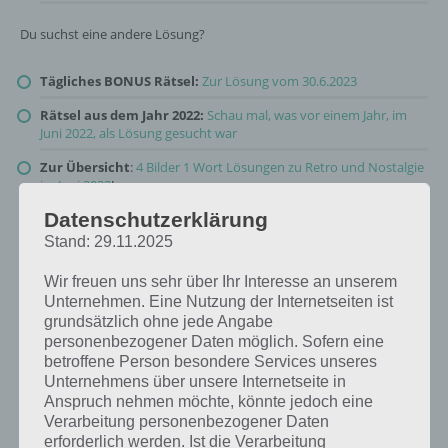
Du suchst eine andere Lösung?
Tägliches BONUS Rätsel:
Zur Lösung vom 30.6.2023
Rätsel aus dem Jahr 2022:
Schau mal, was vor einem Jahr, im
Juni 2022, als Lösung gesucht war
Zur Übersicht
:
4 Bilder 1 Wort Lösungen zu Retro und Nostalgie
im Juni 2023
!
Datenschutzerklärung
Stand: 29.11.2025
Wir freuen uns sehr über Ihr Interesse an unserem
Unternehmen. Eine Nutzung der Internetseiten ist
grundsätzlich ohne jede Angabe
personenbezogener Daten möglich. Sofern eine
betroffene Person besondere Services unseres
Unternehmens über unsere Internetseite in
Anspruch nehmen möchte, könnte jedoch eine
Verarbeitung personenbezogener Daten
erforderlich werden. Ist die Verarbeitung