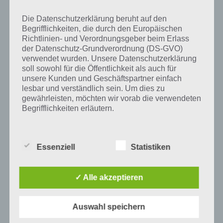
Freiheit und Unabhängigkeit wieder herstellen. Alles in allem wird
autonomes Fahren dem Verkehr auf der Straße neue Horizonte
Die Datenschutzerklärung beruht auf den
eröffnen und die Art und Weise, wie wir uns fortbewegen,
Begrifflichkeiten, die durch den Europäischen
grundlegend verändern.
Richtlinien- und Verordnungsgeber beim Erlass
der Datenschutz-Grundverordnung (DS-GVO)
verwendet wurden. Unsere Datenschutzerklärung
soll sowohl für die Öffentlichkeit als auch für
unsere Kunden und Geschäftspartner einfach
Auf WhatsApp teilen
Teilen auf Facebook
lesbar und verständlich sein. Um dies zu
gewährleisten, möchten wir vorab die verwendeten
Tweet auf Twitter
Begrifflichkeiten erläutern.
Wir verwenden in dieser Datenschutzerklärung
unter anderem die folgenden Begriffe:
Essenziell
Statistiken
Mehr Artikel hier auf Touchportal
a) personenbezogene Daten
✓ Alle akzeptieren
Personenbezogene Daten sind alle
Informationen, die sich auf eine identifizierte
Auswahl speichern
oder identifizierbare natürliche Person (im