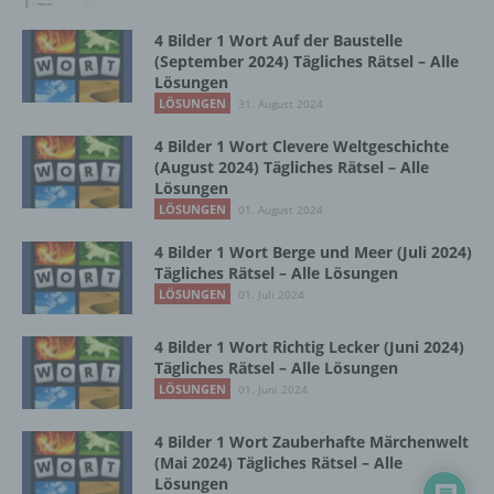
Einschränkung der Verarbeitung ist die
4 Bilder 1 Wort Auf der Baustelle
Markierung gespeicherter
(September 2024) Tägliches Rätsel – Alle
personenbezogener Daten mit dem Ziel, ihre
Lösungen
künftige Verarbeitung einzuschränken.
LÖSUNGEN
31. August 2024
4 Bilder 1 Wort Clevere Weltgeschichte
e) Profiling
(August 2024) Tägliches Rätsel – Alle
Lösungen
LÖSUNGEN
Profiling ist jede Art der automatisierten
01. August 2024
Verarbeitung personenbezogener Daten, die
4 Bilder 1 Wort Berge und Meer (Juli 2024)
darin besteht, dass diese
Tägliches Rätsel – Alle Lösungen
personenbezogenen Daten verwendet
LÖSUNGEN
01. Juli 2024
werden, um bestimmte persönliche Aspekte,
die sich auf eine natürliche Person beziehen,
zu bewerten, insbesondere, um Aspekte
4 Bilder 1 Wort Richtig Lecker (Juni 2024)
bezüglich Arbeitsleistung, wirtschaftlicher
Tägliches Rätsel – Alle Lösungen
Lage, Gesundheit, persönlicher Vorlieben,
LÖSUNGEN
01. Juni 2024
Interessen, Zuverlässigkeit, Verhalten,
Aufenthaltsort oder Ortswechsel dieser
4 Bilder 1 Wort Zauberhafte Märchenwelt
natürlichen Person zu analysieren oder
(Mai 2024) Tägliches Rätsel – Alle
vorherzusagen.
Lösungen