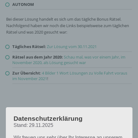
AUTONOM
Bei dieser Lösung handelt es sich um das tägliche Bonus Rätsel.
Nachfolgend haben wir noch die Links beispielsweise zum täglichen
Rätsel und was 2020 gesucht war:
Tägliches Rätsel:
Zur Lösung vom 30.11.2021
Rätsel aus dem Jahr 2020:
Schau mal, was vor einem Jahr, im
November 2020, als Lösung gesucht war
Zur Übersicht
:
4 Bilder 1 Wort Lösungen zu Volle Fahrt voraus
im November 2021
!
Datenschutzerklärung
Stand: 29.11.2025
Wir freuen uns sehr über Ihr Interesse an unserem