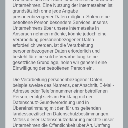
Unternehmen. Eine Nutzung der Internetseiten ist
grundsätzlich ohne jede Angabe
personenbezogener Daten möglich. Sofern eine
betroffene Person besondere Services unseres
Unternehmens über unsere Internetseite in
Anspruch nehmen möchte, könnte jedoch eine
Verarbeitung personenbezogener Daten
erforderlich werden. Ist die Verarbeitung
personenbezogener Daten erforderlich und
besteht für eine solche Verarbeitung keine
gesetzliche Grundlage, holen wir generell eine
Einwilligung der betroffenen Person ein.
Die Verarbeitung personenbezogener Daten,
beispielsweise des Namens, der Anschrift, E-Mail-
Adresse oder Telefonnummer einer betroffenen
Kurze Begriffserklärung zur Lösung
Person, erfolgt stets im Einklang mit der
Datenschutz-Grundverordnung und in
Autonom
Übereinstimmung mit den für uns geltenden
landesspezifischen Datenschutzbestimmungen.
Autonom ist die Lösung für das tägliche Bonus Rätsel am 30.11.2021
Mittels dieser Datenschutzerklärung möchte unser
in 4 Bilder 1 Wort, doch welche Bedeutung hat dieses eigentlich und
Unternehmen die Öffentlichkeit über Art, Umfang