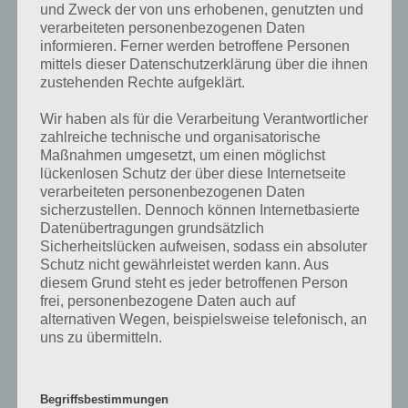
was gibt es dazu zu wissen? Passt das Wort auch zu Volle Fahrt
und Zweck der von uns erhobenen, genutzten und
voraus? Zu bestimmten Lösungen präsentieren wir daher auch
verarbeiteten personenbezogenen Daten
immer eine kurze Begriffserklärung!
informieren. Ferner werden betroffene Personen
mittels dieser Datenschutzerklärung über die ihnen
zustehenden Rechte aufgeklärt.
Autonomes Fahren oder auch selbstfahrende Autos genannt, sind
derzeit eines der aufregendsten und umstrittensten Themen in der
Wir haben als für die Verarbeitung Verantwortlicher
Automobilbranche. In der Tat haben viele Autobauer und Tech-
zahlreiche technische und organisatorische
Unternehmen in den letzten Jahren massive Fortschritte in der
Maßnahmen umgesetzt, um einen möglichst
Entwicklung von autonomen Fahrzeugen gemacht. Autonome Autos
lückenlosen Schutz der über diese Internetseite
werden erwartet, die Sicherheit auf der Straße zu erhöhen und die
verarbeiteten personenbezogenen Daten
Mobilität der Menschen auf eine ganz andere Art und Weise zu
sicherzustellen. Dennoch können Internetbasierte
verändern. Die Technologie, welche hinter den selbstfahrenden
Datenübertragungen grundsätzlich
Fahrzeugen steht, ermöglicht dem Auto, seine Umgebung zu
Sicherheitslücken aufweisen, sodass ein absoluter
erfassen und Entscheidungen zu treffen, ohne dass ein Mensch
Schutz nicht gewährleistet werden kann. Aus
diesem Grund steht es jeder betroffenen Person
eingreifen muss. Experten schätzen, dass selbstfahrende Autos bis
frei, personenbezogene Daten auch auf
zum Jahr 2030 marktreif sein werden, jedoch gibt es noch einige
alternativen Wegen, beispielsweise telefonisch, an
Herausforderungen, wie die Frage der Haftung, die gelöst werden
uns zu übermitteln.
müssen. Aber es gibt auch viele Vorteile, wie eine potenzielle
Reduzierung von Unfällen und einem geringeren Bedarf an
Parkraum. Autonomes Fahren wird auch die Mobilität von älteren
und behinderten Menschen erhöhen, indem sie die persönliche
Begriffsbestimmungen