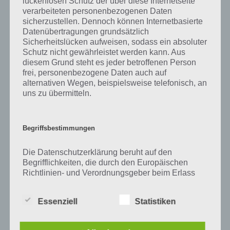
lückenlosen Schutz der über diese Internetseite
Zu Hotel haben wir zunächst keine weiteren Informationen parat!
verarbeiteten personenbezogenen Daten
sicherzustellen. Dennoch können Internetbasierte
Datenübertragungen grundsätzlich
Sicherheitslücken aufweisen, sodass ein absoluter
Auf WhatsApp teilen
Teilen auf Facebook
Schutz nicht gewährleistet werden kann. Aus
diesem Grund steht es jeder betroffenen Person
frei, personenbezogene Daten auch auf
Tweet auf Twitter
alternativen Wegen, beispielsweise telefonisch, an
uns zu übermitteln.
Mehr Artikel hier auf Touchportal
Begriffsbestimmungen
Die Datenschutzerklärung beruht auf den
Begrifflichkeiten, die durch den Europäischen
Richtlinien- und Verordnungsgeber beim Erlass
der Datenschutz-Grundverordnung (DS-GVO)
verwendet wurden. Unsere Datenschutzerklärung
Essenziell
Statistiken
soll sowohl für die Öffentlichkeit als auch für
unsere Kunden und Geschäftspartner einfach
lesbar und verständlich sein. Um dies zu