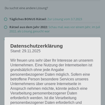
Du suchst eine andere Lösung?
Tägliches BONUS Rätsel:
Zur Lösung vom 3.7.2023
Rätsel aus dem Jahr 2022:
Schau mal, was vor einem Jahr, im Juli
2022, als Lösung gesucht war
Zur Übersicht
:
4 Bilder 1 Wort Lösungen zu Um die Welt im Juli
2023
!
Datenschutzerklärung
Stand: 29.11.2025
Wir freuen uns sehr über Ihr Interesse an unserem
Unternehmen. Eine Nutzung der Internetseiten ist
grundsätzlich ohne jede Angabe
personenbezogener Daten möglich. Sofern eine
betroffene Person besondere Services unseres
Unternehmens über unsere Internetseite in
Anspruch nehmen möchte, könnte jedoch eine
Verarbeitung personenbezogener Daten
erforderlich werden. Ist die Verarbeitung
personenbezogener Daten erforderlich und