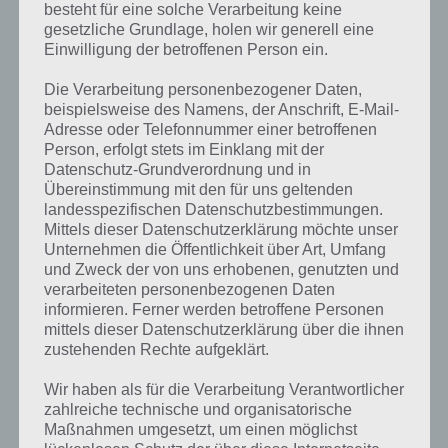
besteht für eine solche Verarbeitung keine
gesetzliche Grundlage, holen wir generell eine
Einwilligung der betroffenen Person ein.
Die Verarbeitung personenbezogener Daten,
beispielsweise des Namens, der Anschrift, E-Mail-
Adresse oder Telefonnummer einer betroffenen
Person, erfolgt stets im Einklang mit der
Datenschutz-Grundverordnung und in
Übereinstimmung mit den für uns geltenden
landesspezifischen Datenschutzbestimmungen.
Mittels dieser Datenschutzerklärung möchte unser
Unternehmen die Öffentlichkeit über Art, Umfang
Kurze Begriffserklärung zur Lösung Hotel
und Zweck der von uns erhobenen, genutzten und
verarbeiteten personenbezogenen Daten
informieren. Ferner werden betroffene Personen
Hotel ist die Lösung für das tägliche Rätsel am 3.7.2023 in 4 Bilder 1
mittels dieser Datenschutzerklärung über die ihnen
Wort, doch welche Bedeutung hat dieses eigentlich und was gibt es
zustehenden Rechte aufgeklärt.
dazu zu wissen? Passt das Wort auch zu Um die Welt? Zu
bestimmten Lösungen präsentieren wir daher auch immer eine
Wir haben als für die Verarbeitung Verantwortlicher
kurze Begriffserklärung!
zahlreiche technische und organisatorische
Maßnahmen umgesetzt, um einen möglichst