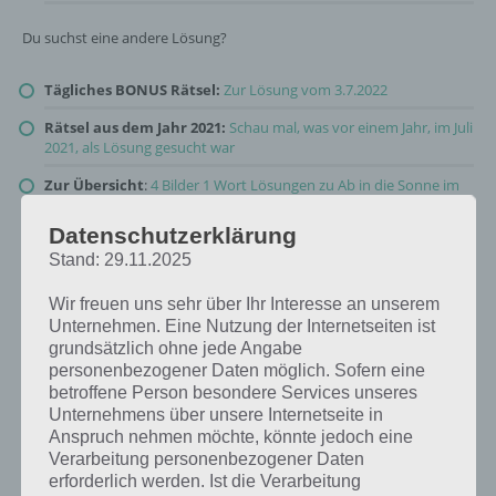
Du suchst eine andere Lösung?
Tägliches BONUS Rätsel:
Zur Lösung vom 3.7.2022
Rätsel aus dem Jahr 2021:
Schau mal, was vor einem Jahr, im Juli
2021, als Lösung gesucht war
Zur Übersicht
:
4 Bilder 1 Wort Lösungen zu Ab in die Sonne im
Juli 2022
!
Datenschutzerklärung
Stand: 29.11.2025
Wir freuen uns sehr über Ihr Interesse an unserem
Unternehmen. Eine Nutzung der Internetseiten ist
grundsätzlich ohne jede Angabe
personenbezogener Daten möglich. Sofern eine
betroffene Person besondere Services unseres
Unternehmens über unsere Internetseite in
Anspruch nehmen möchte, könnte jedoch eine
Verarbeitung personenbezogener Daten
erforderlich werden. Ist die Verarbeitung