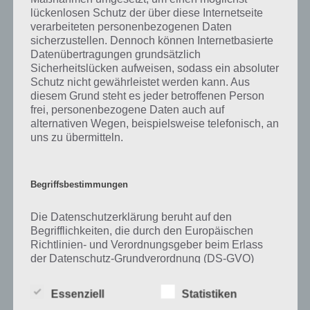
lückenlosen Schutz der über diese Internetseite
Zu Strand haben wir zunächst keine weiteren Informationen parat!
verarbeiteten personenbezogenen Daten
sicherzustellen. Dennoch können Internetbasierte
Datenübertragungen grundsätzlich
Sicherheitslücken aufweisen, sodass ein absoluter
Schutz nicht gewährleistet werden kann. Aus
Auf WhatsApp teilen
Teilen auf Facebook
diesem Grund steht es jeder betroffenen Person
frei, personenbezogene Daten auch auf
Tweet auf Twitter
alternativen Wegen, beispielsweise telefonisch, an
uns zu übermitteln.
Mehr Artikel hier auf Touchportal
Begriffsbestimmungen
Die Datenschutzerklärung beruht auf den
Begrifflichkeiten, die durch den Europäischen
Richtlinien- und Verordnungsgeber beim Erlass
der Datenschutz-Grundverordnung (DS-GVO)
verwendet wurden. Unsere Datenschutzerklärung
soll sowohl für die Öffentlichkeit als auch für
Essenziell
Statistiken
unsere Kunden und Geschäftspartner einfach