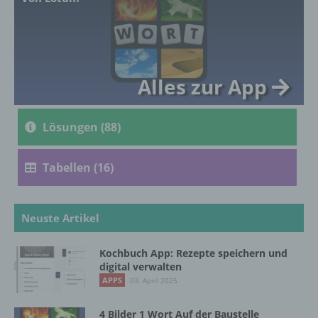
genetischen, psychischen, wirtschaftlichen,
kulturellen oder sozialen Identität dieser
natürlichen Person sind, identifiziert werden
kann.
Alles zur App
b) betroffene Person
Lösungen (88)
Betroffene Person ist jede identifizierte oder
identifizierbare natürliche Person, deren
personenbezogene Daten von dem für die
Tabellen (16)
Verarbeitung Verantwortlichen verarbeitet
werden.
Neuste Artikel
c) Verarbeitung
Kochbuch App: Rezepte speichern und
digital verwalten
Verarbeitung ist jeder mit oder ohne Hilfe
APPS
03. April 2025
automatisierter Verfahren ausgeführte
Vorgang oder jede solche Vorgangsreihe im
4 Bilder 1 Wort Auf der Baustelle
Zusammenhang mit personenbezogenen