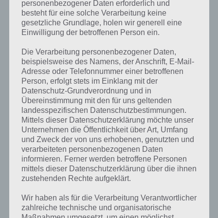
personenbezogener Daten erforderlich und
besteht für eine solche Verarbeitung keine
gesetzliche Grundlage, holen wir generell eine
Einwilligung der betroffenen Person ein.
Die Verarbeitung personenbezogener Daten,
beispielsweise des Namens, der Anschrift, E-Mail-
Adresse oder Telefonnummer einer betroffenen
Person, erfolgt stets im Einklang mit der
Datenschutz-Grundverordnung und in
Übereinstimmung mit den für uns geltenden
landesspezifischen Datenschutzbestimmungen.
Mittels dieser Datenschutzerklärung möchte unser
Kurze Begriffserklärung zur Lösung
Unternehmen die Öffentlichkeit über Art, Umfang
und Zweck der von uns erhobenen, genutzten und
Strand
verarbeiteten personenbezogenen Daten
informieren. Ferner werden betroffene Personen
Strand ist die Lösung für das tägliche Rätsel am 3.7.2022 in 4 Bilder 1
mittels dieser Datenschutzerklärung über die ihnen
Wort, doch welche Bedeutung hat dieses eigentlich und was gibt es
zustehenden Rechte aufgeklärt.
dazu zu wissen? Passt das Wort auch zu Ab in die Sonne? Zu
bestimmten Lösungen präsentieren wir daher auch immer eine
Wir haben als für die Verarbeitung Verantwortlicher
kurze Begriffserklärung!
zahlreiche technische und organisatorische
Maßnahmen umgesetzt, um einen möglichst