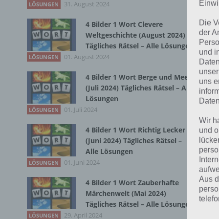
Einwi
31. August 2024
Zur
LÖSUNGEN
Die V
4 Bilder 1 Wort Clevere
Kur
der A
Weltgeschichte (August 2024)
Perso
Tägliches Rätsel – Alle Lösungen
Pro
und i
01. August 2024
LÖSUNGEN
Daten
wel
unser
bes
4 Bilder 1 Wort Berge und Meer
uns e
(Juli 2024) Tägliches Rätsel – Alle
Beg
infor
Lösungen
Daten
01. Juli 2024
LÖSUNGEN
Ein
Wir h
hat
4 Bilder 1 Wort Richtig Lecker
und o
bed
lücke
(Juni 2024) Tägliches Rätsel –
perso
Alle Lösungen
Inter
Wer
01. Juni 2024
LÖSUNGEN
aufwe
sic
Aus d
4 Bilder 1 Wort Zauberhafte
Par
perso
Märchenwelt (Mai 2024)
telef
tät
Tägliches Rätsel – Alle Lösungen
ein
29. April 2024
LÖSUNGEN