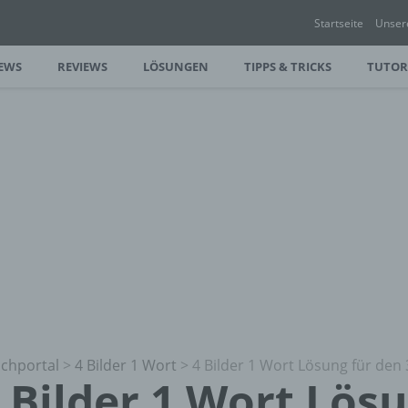
Startseite
Unser
EWS
REVIEWS
LÖSUNGEN
TIPPS & TRICKS
TUTOR
chportal
>
4 Bilder 1 Wort
>
4 Bilder 1 Wort Lösung für den 
 Bilder 1 Wort Lös