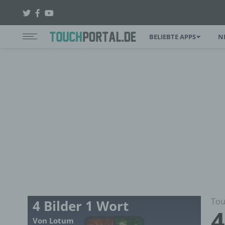
BELIEBTE APPS
N
Tou
4 Bilder 1 Wort
4
Von Lotum