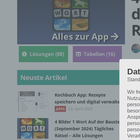
d
R
Alles zur App
Lösungen (88)
Tabellen (16)
Dat
Neuste Artikel
Stand
Wir f
Kochbuch App: Rezepte
Nutzu
Nac
speichern und digital verwalten
perso
Wor
03. April 2025
APPS
beson
Anspr
4 Bilder 1 Wort Auf der Baustelle
perso
(September 2024) Tägliches
perso
Rätsel – Alle Lösungen
Verar