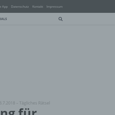
e App
Datenschutz
Kontakt
Impressum
IALS
3.7.2018 – Tägliches Rätsel
ung für