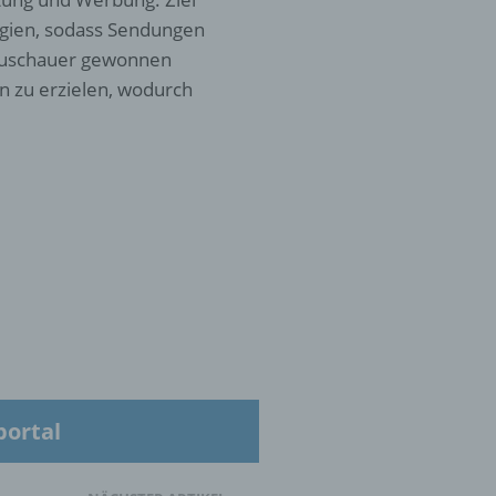
gien, sodass Sendungen
 zu
 Zuschauer gewonnen
r
n zu erzielen, wodurch
lichen
 die
portal
hren
en,