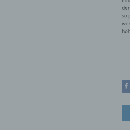
der
so 
wer
höh