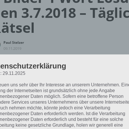
en 3.7.2018 – Tägli
ätsel
Paul Stelzer
09.11.2019
App Empfehlung: IQ Test App
enschutzerklärung
Mit zahlreichen Aufgaben zum Knobeln und Üben
: 29.11.2025
JETZT KOSTENLOS HERUNTERLADEN
reuen uns sehr über Ihr Interesse an unserem Unternehmen. Ein
ng der Internetseiten ist grundsätzlich ohne jede Angabe
hfolgend die Lösung für das tägliche Rätsel zu Russland im 
nenbezogener Daten möglich. Sofern eine betroffene Person
t vom 3.7.2018. Wenn du dort aktuell feststeckst, hier die
dere Services unseres Unternehmens über unsere Internetseite
uch nehmen möchte, könnte jedoch eine Verarbeitung
nenbezogener Daten erforderlich werden. Ist die Verarbeitung
PROGRAMM
nenbezogener Daten erforderlich und besteht für eine solche
beitung keine gesetzliche Grundlage, holen wir generell eine