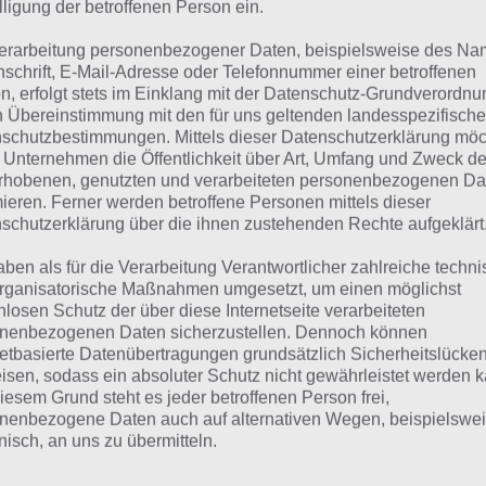
lligung der betroffenen Person ein.
 Übersicht der
4 Bilder 1 Wort Lösungen zu Russland im Ju
erarbeitung personenbezogener Daten, beispielsweise des Na
ze Begriffserklärung zur Lösung Programm
nschrift, E-Mail-Adresse oder Telefonnummer einer betroffenen
n, erfolgt stets im Einklang mit der Datenschutz-Grundverordnu
gramm ist die Lösung für das tägliche Rätsel am 3.7.2018 
n Übereinstimmung mit den für uns geltenden landesspezifisch
schutzbestimmungen. Mittels dieser Datenschutzerklärung mö
che Bedeutung hat dieses eigentlich und was gibt es dazu
 Unternehmen die Öffentlichkeit über Art, Umfang und Zweck de
timmten Lösungen präsentieren wir daher auch immer ei
rhobenen, genutzten und verarbeiteten personenbezogenen Da
riffserklärung!
mieren. Ferner werden betroffene Personen mittels dieser
schutzerklärung über die ihnen zustehenden Rechte aufgeklärt
e Schwierigkeit von Programm ist, dass dieses Wort ver
aben als für die Verarbeitung Verantwortlicher zahlreiche techn
 – je nach Kontext. Das Wort stammt aus dem französis
rganisatorische Maßnahmen umgesetzt, um einen möglichst
eutet übersetzt so viel wie „schriftliche Bekanntmachung“
nlosen Schutz der über diese Internetseite verarbeiteten
nenbezogenen Daten sicherzustellen. Dennoch können
netbasierte Datenübertragungen grundsätzlich Sicherheitslücke
 im Internet unterwegs ist und schonmal Affiliate Market
isen, sodass ein absoluter Schutz nicht gewährleistet werden k
herlich der Begriff Partnerprogramm etwas. Ein Unternehm
iesem Grund steht es jeder betroffenen Person frei,
tner mit einem festen oder prozentualen Gewinn an einer 
nenbezogene Daten auch auf alternativen Wegen, beispielswe
onisch, an uns zu übermitteln.
igt. Wirbt man darüber beispielsweise für einen Handyvert
en festen Betrag.