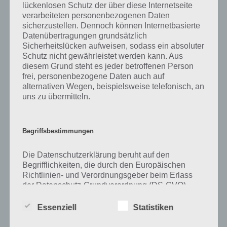
lückenlosen Schutz der über diese Internetseite
verarbeiteten personenbezogenen Daten
Zu Blumen haben wir zunächst keine weiteren Informationen parat!
sicherzustellen. Dennoch können Internetbasierte
Datenübertragungen grundsätzlich
Sicherheitslücken aufweisen, sodass ein absoluter
Schutz nicht gewährleistet werden kann. Aus
Auf WhatsApp teilen
Teilen auf Facebook
diesem Grund steht es jeder betroffenen Person
frei, personenbezogene Daten auch auf
Tweet auf Twitter
alternativen Wegen, beispielsweise telefonisch, an
uns zu übermitteln.
Mehr Artikel hier auf Touchportal
Begriffsbestimmungen
Die Datenschutzerklärung beruht auf den
Begrifflichkeiten, die durch den Europäischen
Richtlinien- und Verordnungsgeber beim Erlass
der Datenschutz-Grundverordnung (DS-GVO)
verwendet wurden. Unsere Datenschutzerklärung
soll sowohl für die Öffentlichkeit als auch für
Essenziell
Statistiken
unsere Kunden und Geschäftspartner einfach
lesbar und verständlich sein. Um dies zu