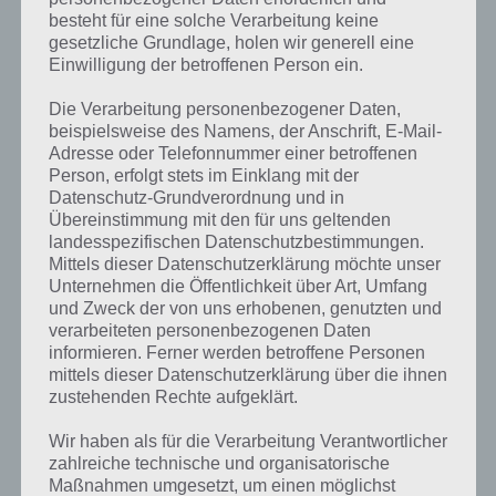
besteht für eine solche Verarbeitung keine
gesetzliche Grundlage, holen wir generell eine
Einwilligung der betroffenen Person ein.
Die Verarbeitung personenbezogener Daten,
beispielsweise des Namens, der Anschrift, E-Mail-
Adresse oder Telefonnummer einer betroffenen
Person, erfolgt stets im Einklang mit der
Datenschutz-Grundverordnung und in
Übereinstimmung mit den für uns geltenden
landesspezifischen Datenschutzbestimmungen.
Mittels dieser Datenschutzerklärung möchte unser
Unternehmen die Öffentlichkeit über Art, Umfang
Kurze Begriffserklärung zur Lösung
und Zweck der von uns erhobenen, genutzten und
Blumen
verarbeiteten personenbezogenen Daten
informieren. Ferner werden betroffene Personen
mittels dieser Datenschutzerklärung über die ihnen
Blumen ist die Lösung für das tägliche Rätsel am 3.2.2023 in 4 Bilder 1
zustehenden Rechte aufgeklärt.
Wort, doch welche Bedeutung hat dieses eigentlich und was gibt es
dazu zu wissen? Passt das Wort auch zu Liebe und Freundschaft? Zu
Wir haben als für die Verarbeitung Verantwortlicher
bestimmten Lösungen präsentieren wir daher auch immer eine
zahlreiche technische und organisatorische
kurze Begriffserklärung!
Maßnahmen umgesetzt, um einen möglichst