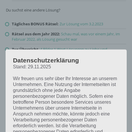
Du suchst eine andere Lösung?
Tägliches BONUS Rätsel:
Zur Lösung vom 3.2.2023
Rätsel aus dem Jahr 2022:
Schau mal, was vor einem Jahr, im
Februar 2022, als Lösung gesucht war
Zur Übersicht
:
4 Bilder 1 Wort Lösungen zu Liebe und
Freundschaft im Februar 2023
!
Datenschutzerklärung
Stand: 29.11.2025
Wir freuen uns sehr über Ihr Interesse an unserem
Unternehmen. Eine Nutzung der Internetseiten ist
grundsätzlich ohne jede Angabe
personenbezogener Daten möglich. Sofern eine
betroffene Person besondere Services unseres
Unternehmens über unsere Internetseite in
Anspruch nehmen möchte, könnte jedoch eine
Verarbeitung personenbezogener Daten
erforderlich werden. Ist die Verarbeitung
personenbezogener Daten erforderlich und