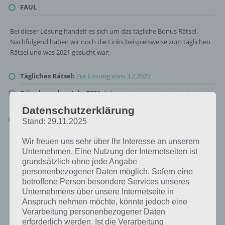
FAUL
Bei dieser Lösung handelt es sich um das tägliche Bonus Rätsel.
Nachfolgend haben wir noch die Links beispielsweise zum täglichen
Rätsel und was 2021 gesucht war:
Tägliches Rätsel:
Zur Lösung vom 3.2.2022
Rätsel aus dem Jahr 2021:
Schau mal, was vor einem Jahr, im
Februar 2021, als Lösung gesucht war
Datenschutzerklärung
Zur Übersicht
:
4 Bilder 1 Wort Lösungen zu Tierische Freunde im
Stand: 29.11.2025
Februar 2022
!
Wir freuen uns sehr über Ihr Interesse an unserem
Unternehmen. Eine Nutzung der Internetseiten ist
grundsätzlich ohne jede Angabe
personenbezogener Daten möglich. Sofern eine
betroffene Person besondere Services unseres
Unternehmens über unsere Internetseite in
Anspruch nehmen möchte, könnte jedoch eine
Verarbeitung personenbezogener Daten
erforderlich werden. Ist die Verarbeitung