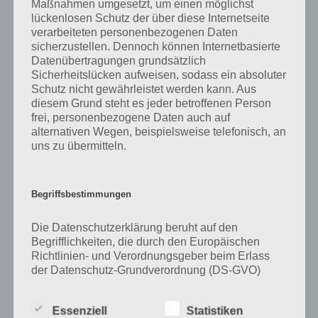
Maßnahmen umgesetzt, um einen möglichst
kurze Begriffserklärung!
lückenlosen Schutz der über diese Internetseite
verarbeiteten personenbezogenen Daten
sicherzustellen. Dennoch können Internetbasierte
Zu Faul haben wir zunächst keine weiteren Informationen parat!
Datenübertragungen grundsätzlich
Sicherheitslücken aufweisen, sodass ein absoluter
Schutz nicht gewährleistet werden kann. Aus
diesem Grund steht es jeder betroffenen Person
frei, personenbezogene Daten auch auf
Auf WhatsApp teilen
Teilen auf Facebook
alternativen Wegen, beispielsweise telefonisch, an
uns zu übermitteln.
Tweet auf Twitter
Begriffsbestimmungen
Mehr Artikel hier auf Touchportal
Die Datenschutzerklärung beruht auf den
Begrifflichkeiten, die durch den Europäischen
Richtlinien- und Verordnungsgeber beim Erlass
der Datenschutz-Grundverordnung (DS-GVO)
verwendet wurden. Unsere Datenschutzerklärung
soll sowohl für die Öffentlichkeit als auch für
Essenziell
Statistiken
unsere Kunden und Geschäftspartner einfach