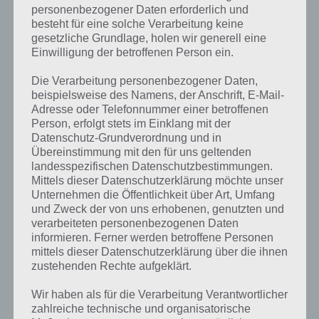
personenbezogener Daten erforderlich und
besteht für eine solche Verarbeitung keine
gesetzliche Grundlage, holen wir generell eine
Einwilligung der betroffenen Person ein.
Die Verarbeitung personenbezogener Daten,
beispielsweise des Namens, der Anschrift, E-Mail-
Adresse oder Telefonnummer einer betroffenen
Person, erfolgt stets im Einklang mit der
Datenschutz-Grundverordnung und in
Übereinstimmung mit den für uns geltenden
landesspezifischen Datenschutzbestimmungen.
Mittels dieser Datenschutzerklärung möchte unser
Unternehmen die Öffentlichkeit über Art, Umfang
und Zweck der von uns erhobenen, genutzten und
verarbeiteten personenbezogenen Daten
informieren. Ferner werden betroffene Personen
Kurze Begriffserklärung zur Lösung Faul
mittels dieser Datenschutzerklärung über die ihnen
zustehenden Rechte aufgeklärt.
Faul ist die Lösung für das tägliche Bonus Rätsel am 3.2.2022 in 4
Bilder 1 Wort, doch welche Bedeutung hat dieses eigentlich und was
Wir haben als für die Verarbeitung Verantwortlicher
gibt es dazu zu wissen? Passt das Wort auch zu Tierische Freunde?
zahlreiche technische und organisatorische
Zu bestimmten Lösungen präsentieren wir daher auch immer eine