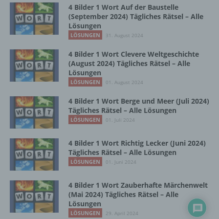
Zusammenhang mit personenbezogenen
4 Bilder 1 Wort Auf der Baustelle
Daten wie das Erheben, das Erfassen, die
(September 2024) Tägliches Rätsel – Alle
Organisation, das Ordnen, die Speicherung,
Lösungen
die Anpassung oder Veränderung, das
LÖSUNGEN
31. August 2024
Auslesen, das Abfragen, die Verwendung,
die Offenlegung durch Übermittlung,
4 Bilder 1 Wort Clevere Weltgeschichte
Verbreitung oder eine andere Form der
(August 2024) Tägliches Rätsel – Alle
Bereitstellung, den Abgleich oder die
Lösungen
Verknüpfung, die Einschränkung, das
LÖSUNGEN
01. August 2024
Löschen oder die Vernichtung.
4 Bilder 1 Wort Berge und Meer (Juli 2024)
Tägliches Rätsel – Alle Lösungen
LÖSUNGEN
01. Juli 2024
d) Einschränkung der Verarbeitung
4 Bilder 1 Wort Richtig Lecker (Juni 2024)
Einschränkung der Verarbeitung ist die
Tägliches Rätsel – Alle Lösungen
Markierung gespeicherter
LÖSUNGEN
01. Juni 2024
personenbezogener Daten mit dem Ziel, ihre
künftige Verarbeitung einzuschränken.
4 Bilder 1 Wort Zauberhafte Märchenwelt
(Mai 2024) Tägliches Rätsel – Alle
Lösungen
e) Profiling
LÖSUNGEN
29. April 2024