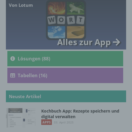
Ausdruck der physischen, physiologischen,
Von Lotum
genetischen, psychischen, wirtschaftlichen,
kulturellen oder sozialen Identität dieser
natürlichen Person sind, identifiziert werden
kann.
Alles zur App
b) betroffene Person
Lösungen (88)
Betroffene Person ist jede identifizierte oder
identifizierbare natürliche Person, deren
personenbezogene Daten von dem für die
Tabellen (16)
Verarbeitung Verantwortlichen verarbeitet
werden.
Neuste Artikel
c) Verarbeitung
Kochbuch App: Rezepte speichern und
Verarbeitung ist jeder mit oder ohne Hilfe
digital verwalten
automatisierter Verfahren ausgeführte
APPS
03. April 2025
Vorgang oder jede solche Vorgangsreihe im