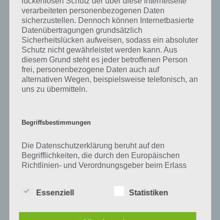
lückenlosen Schutz der über diese Internetseite
Zu Teich haben wir zunächst keine weiteren Informationen parat!
verarbeiteten personenbezogenen Daten
sicherzustellen. Dennoch können Internetbasierte
Datenübertragungen grundsätzlich
Sicherheitslücken aufweisen, sodass ein absoluter
Auf WhatsApp teilen
Teilen auf Facebook
Schutz nicht gewährleistet werden kann. Aus
diesem Grund steht es jeder betroffenen Person
frei, personenbezogene Daten auch auf
Tweet auf Twitter
alternativen Wegen, beispielsweise telefonisch, an
uns zu übermitteln.
Mehr Artikel hier auf Touchportal
Begriffsbestimmungen
Die Datenschutzerklärung beruht auf den
Begrifflichkeiten, die durch den Europäischen
Richtlinien- und Verordnungsgeber beim Erlass
der Datenschutz-Grundverordnung (DS-GVO)
verwendet wurden. Unsere Datenschutzerklärung
Essenziell
Statistiken
soll sowohl für die Öffentlichkeit als auch für
unsere Kunden und Geschäftspartner einfach
lesbar und verständlich sein. Um dies zu