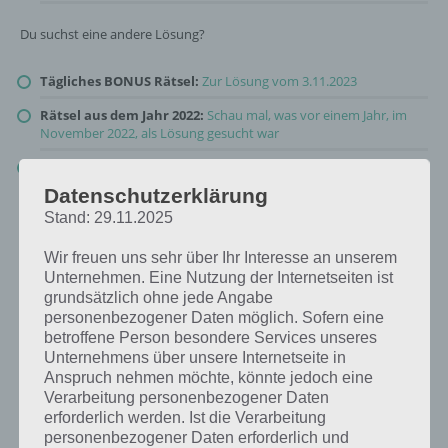
Du suchst eine andere Lösung?
Tägliches BONUS Rätsel:
Zur Lösung vom 3.11.2023
Rätsel aus dem Jahr 2022:
Schau mal, was vor einem Jahr, im
November 2022, als Lösung gesucht war
Zur Übersicht
:
4 Bilder 1 Wort Lösungen zu Plitsch-Platsch im
November 2023
!
Datenschutzerklärung
Stand: 29.11.2025
Wir freuen uns sehr über Ihr Interesse an unserem
Unternehmen. Eine Nutzung der Internetseiten ist
grundsätzlich ohne jede Angabe
personenbezogener Daten möglich. Sofern eine
betroffene Person besondere Services unseres
Unternehmens über unsere Internetseite in
Anspruch nehmen möchte, könnte jedoch eine
Verarbeitung personenbezogener Daten
erforderlich werden. Ist die Verarbeitung
personenbezogener Daten erforderlich und