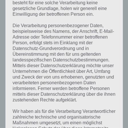
besteht für eine solche Verarbeitung keine
gesetzliche Grundlage, holen wir generell eine
Einwilligung der betroffenen Person ein.
Die Verarbeitung personenbezogener Daten,
beispielsweise des Namens, der Anschrift, E-Mail-
Adresse oder Telefonnummer einer betroffenen
Person, erfolgt stets im Einklang mit der
Datenschutz-Grundverordnung und in
Übereinstimmung mit den für uns geltenden
landesspezifischen Datenschutzbestimmungen.
Mittels dieser Datenschutzerklärung möchte unser
Unternehmen die Öffentlichkeit über Art, Umfang
Kurze Begriffserklärung zur Lösung Teich
und Zweck der von uns erhobenen, genutzten und
verarbeiteten personenbezogenen Daten
informieren. Ferner werden betroffene Personen
Teich ist die Lösung für das tägliche Rätsel am 3.11.2023 in 4 Bilder 1
mittels dieser Datenschutzerklärung über die ihnen
Wort, doch welche Bedeutung hat dieses eigentlich und was gibt es
zustehenden Rechte aufgeklärt.
dazu zu wissen? Passt das Wort auch zu Plitsch-Platsch? Zu
bestimmten Lösungen präsentieren wir daher auch immer eine
Wir haben als für die Verarbeitung Verantwortlicher
kurze Begriffserklärung!
zahlreiche technische und organisatorische
Maßnahmen umgesetzt, um einen möglichst