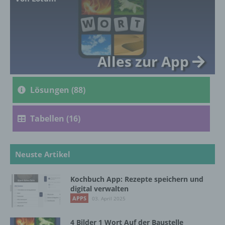
genetischen, psychischen, wirtschaftlichen,
kulturellen oder sozialen Identität dieser
natürlichen Person sind, identifiziert werden
kann.
Alles zur App
b) betroffene Person
Lösungen (88)
Betroffene Person ist jede identifizierte oder
identifizierbare natürliche Person, deren
personenbezogene Daten von dem für die
Tabellen (16)
Verarbeitung Verantwortlichen verarbeitet
werden.
Neuste Artikel
c) Verarbeitung
Kochbuch App: Rezepte speichern und
digital verwalten
Verarbeitung ist jeder mit oder ohne Hilfe
APPS
03. April 2025
automatisierter Verfahren ausgeführte
Vorgang oder jede solche Vorgangsreihe im
4 Bilder 1 Wort Auf der Baustelle
Zusammenhang mit personenbezogenen