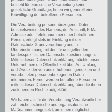
besteht für eine solche Verarbeitung keine
gesetzliche Grundlage, holen wir generell eine
Einwilligung der betroffenen Person ein.
Die Verarbeitung personenbezogener Daten,
beispielsweise des Namens, der Anschrift, E-Mail-
Adresse oder Telefonnummer einer betroffenen
Person, erfolgt stets im Einklang mit der
Datenschutz-Grundverordnung und in
Übereinstimmung mit den für uns geltenden
landesspezifischen Datenschutzbestimmungen.
Mittels dieser Datenschutzerklärung möchte unser
Unternehmen die Öffentlichkeit über Art, Umfang
Kurze Begriffserklärung zur Lösung
und Zweck der von uns erhobenen, genutzten und
Personal
verarbeiteten personenbezogenen Daten
informieren. Ferner werden betroffene Personen
mittels dieser Datenschutzerklärung über die ihnen
Personal ist die Lösung für das tägliche Rätsel am 29.8.2023 in 4
zustehenden Rechte aufgeklärt.
Bilder 1 Wort, doch welche Bedeutung hat dieses eigentlich und was
gibt es dazu zu wissen? Passt das Wort auch zu Es wird laut? Zu
Wir haben als für die Verarbeitung Verantwortlicher
bestimmten Lösungen präsentieren wir daher auch immer eine
zahlreiche technische und organisatorische
kurze Begriffserklärung!
Maßnahmen umgesetzt, um einen möglichst