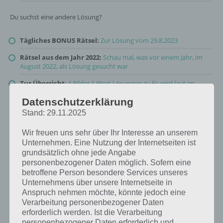
Du suchst eine andere Lösung?
Tägliches BONUS Rätsel:
Zur Lösung vom 29.8.2023
Rätsel aus dem Jahr 2022:
Schau mal, was vor einem Jahr, im
August 2022, als Lösung gesucht war
Zur Übersicht
:
4 Bilder 1 Wort Lösungen zu Es wird laut im
August 2023
!
Datenschutzerklärung
Stand: 29.11.2025
Wir freuen uns sehr über Ihr Interesse an unserem
Unternehmen. Eine Nutzung der Internetseiten ist
grundsätzlich ohne jede Angabe
personenbezogener Daten möglich. Sofern eine
betroffene Person besondere Services unseres
Unternehmens über unsere Internetseite in
Anspruch nehmen möchte, könnte jedoch eine
Verarbeitung personenbezogener Daten
erforderlich werden. Ist die Verarbeitung
personenbezogener Daten erforderlich und