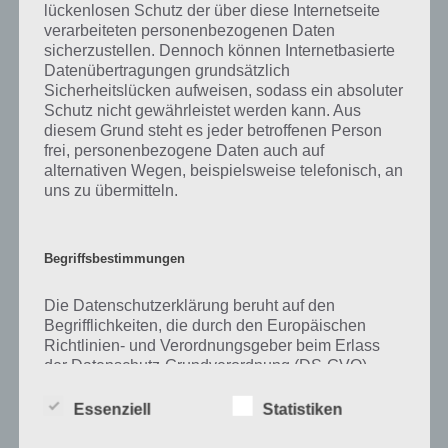
lückenlosen Schutz der über diese Internetseite
verarbeiteten personenbezogenen Daten
Zu Personal haben wir zunächst keine weiteren Informationen parat!
sicherzustellen. Dennoch können Internetbasierte
Datenübertragungen grundsätzlich
Sicherheitslücken aufweisen, sodass ein absoluter
Schutz nicht gewährleistet werden kann. Aus
Auf WhatsApp teilen
Teilen auf Facebook
diesem Grund steht es jeder betroffenen Person
frei, personenbezogene Daten auch auf
Tweet auf Twitter
alternativen Wegen, beispielsweise telefonisch, an
uns zu übermitteln.
Mehr Artikel hier auf Touchportal
Begriffsbestimmungen
Die Datenschutzerklärung beruht auf den
Begrifflichkeiten, die durch den Europäischen
Richtlinien- und Verordnungsgeber beim Erlass
der Datenschutz-Grundverordnung (DS-GVO)
verwendet wurden. Unsere Datenschutzerklärung
soll sowohl für die Öffentlichkeit als auch für
Essenziell
Statistiken
unsere Kunden und Geschäftspartner einfach
lesbar und verständlich sein. Um dies zu