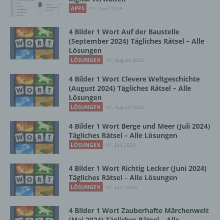
Vorgang oder jede solche Vorgangsreihe im
APPS
03. April 2025
Zusammenhang mit personenbezogenen
Daten wie das Erheben, das Erfassen, die
Organisation, das Ordnen, die Speicherung,
4 Bilder 1 Wort Auf der Baustelle
die Anpassung oder Veränderung, das
(September 2024) Tägliches Rätsel – Alle
Lösungen
Auslesen, das Abfragen, die Verwendung,
die Offenlegung durch Übermittlung,
LÖSUNGEN
31. August 2024
Verbreitung oder eine andere Form der
4 Bilder 1 Wort Clevere Weltgeschichte
Bereitstellung, den Abgleich oder die
(August 2024) Tägliches Rätsel – Alle
Verknüpfung, die Einschränkung, das
Lösungen
Löschen oder die Vernichtung.
LÖSUNGEN
01. August 2024
4 Bilder 1 Wort Berge und Meer (Juli 2024)
d) Einschränkung der Verarbeitung
Tägliches Rätsel – Alle Lösungen
LÖSUNGEN
01. Juli 2024
Einschränkung der Verarbeitung ist die
Markierung gespeicherter
4 Bilder 1 Wort Richtig Lecker (Juni 2024)
personenbezogener Daten mit dem Ziel, ihre
Tägliches Rätsel – Alle Lösungen
künftige Verarbeitung einzuschränken.
LÖSUNGEN
01. Juni 2024
4 Bilder 1 Wort Zauberhafte Märchenwelt
e) Profiling
(Mai 2024) Tägliches Rätsel – Alle