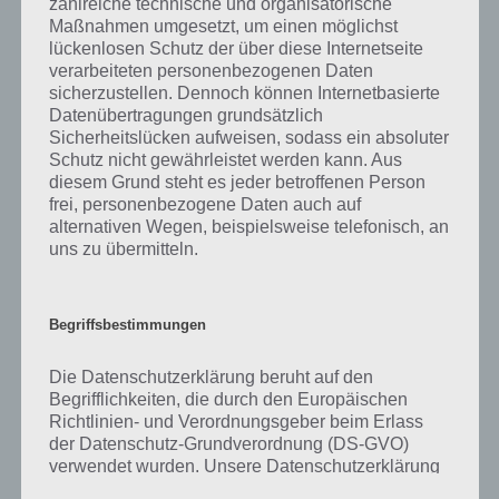
zahlreiche technische und organisatorische
gibt es dazu zu wissen? Passt das Wort auch zu Retro und Nostalgie?
Maßnahmen umgesetzt, um einen möglichst
Zu bestimmten Lösungen präsentieren wir daher auch immer eine
lückenlosen Schutz der über diese Internetseite
kurze Begriffserklärung!
verarbeiteten personenbezogenen Daten
sicherzustellen. Dennoch können Internetbasierte
Zu Quaste haben wir zunächst keine weiteren Informationen parat!
Datenübertragungen grundsätzlich
Sicherheitslücken aufweisen, sodass ein absoluter
Schutz nicht gewährleistet werden kann. Aus
diesem Grund steht es jeder betroffenen Person
frei, personenbezogene Daten auch auf
Auf WhatsApp teilen
Teilen auf Facebook
alternativen Wegen, beispielsweise telefonisch, an
uns zu übermitteln.
Tweet auf Twitter
Begriffsbestimmungen
Mehr Artikel hier auf Touchportal
Die Datenschutzerklärung beruht auf den
Begrifflichkeiten, die durch den Europäischen
Richtlinien- und Verordnungsgeber beim Erlass
der Datenschutz-Grundverordnung (DS-GVO)
verwendet wurden. Unsere Datenschutzerklärung
soll sowohl für die Öffentlichkeit als auch für