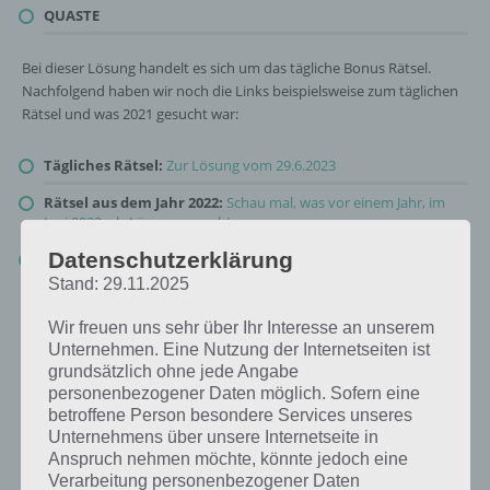
QUASTE
Bei dieser Lösung handelt es sich um das tägliche Bonus Rätsel.
Nachfolgend haben wir noch die Links beispielsweise zum täglichen
Rätsel und was 2021 gesucht war:
Tägliches Rätsel:
Zur Lösung vom 29.6.2023
Rätsel aus dem Jahr 2022:
Schau mal, was vor einem Jahr, im
Juni 2022, als Lösung gesucht war
Datenschutzerklärung
Zur Übersicht
:
4 Bilder 1 Wort Lösungen zu Retro und Nostalgie
im Juni 2023
!
Stand: 29.11.2025
Wir freuen uns sehr über Ihr Interesse an unserem
Unternehmen. Eine Nutzung der Internetseiten ist
grundsätzlich ohne jede Angabe
personenbezogener Daten möglich. Sofern eine
betroffene Person besondere Services unseres
Unternehmens über unsere Internetseite in
Anspruch nehmen möchte, könnte jedoch eine
Verarbeitung personenbezogener Daten