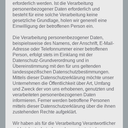
erforderlich werden. Ist die Verarbeitung
personenbezogener Daten erforderlich und
besteht für eine solche Verarbeitung keine
gesetzliche Grundlage, holen wir generell eine
Einwilligung der betroffenen Person ein.
Die Verarbeitung personenbezogener Daten,
beispielsweise des Namens, der Anschrift, E-Mail-
Adresse oder Telefonnummer einer betroffenen
Person, erfolgt stets im Einklang mit der
Datenschutz-Grundverordnung und in
Übereinstimmung mit den für uns geltenden
landesspezifischen Datenschutzbestimmungen.
Mittels dieser Datenschutzerklärung möchte unser
Unternehmen die Öffentlichkeit über Art, Umfang
und Zweck der von uns erhobenen, genutzten und
verarbeiteten personenbezogenen Daten
Kurze Begriffserklärung zur Lösung
informieren. Ferner werden betroffene Personen
Quaste
mittels dieser Datenschutzerklärung über die ihnen
zustehenden Rechte aufgeklärt.
Quaste ist die Lösung für das tägliche Bonus Rätsel am 29.6.2023 in 4
Wir haben als für die Verarbeitung Verantwortlicher
Bilder 1 Wort, doch welche Bedeutung hat dieses eigentlich und was