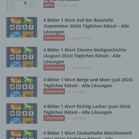
Vorgang oder jede solche Vorgangsreihe im
APPS
03. April 2025
Zusammenhang mit personenbezogenen
Daten wie das Erheben, das Erfassen, die
Organisation, das Ordnen, die Speicherung,
4 Bilder 1 Wort Auf der Baustelle
die Anpassung oder Veränderung, das
(September 2024) Tägliches Rätsel – Alle
Lösungen
Auslesen, das Abfragen, die Verwendung,
die Offenlegung durch Übermittlung,
LÖSUNGEN
31. August 2024
Verbreitung oder eine andere Form der
4 Bilder 1 Wort Clevere Weltgeschichte
Bereitstellung, den Abgleich oder die
(August 2024) Tägliches Rätsel – Alle
Verknüpfung, die Einschränkung, das
Lösungen
Löschen oder die Vernichtung.
LÖSUNGEN
01. August 2024
4 Bilder 1 Wort Berge und Meer (Juli 2024)
d) Einschränkung der Verarbeitung
Tägliches Rätsel – Alle Lösungen
LÖSUNGEN
01. Juli 2024
Einschränkung der Verarbeitung ist die
Markierung gespeicherter
4 Bilder 1 Wort Richtig Lecker (Juni 2024)
personenbezogener Daten mit dem Ziel, ihre
Tägliches Rätsel – Alle Lösungen
künftige Verarbeitung einzuschränken.
LÖSUNGEN
01. Juni 2024
4 Bilder 1 Wort Zauberhafte Märchenwelt
e) Profiling
(Mai 2024) Tägliches Rätsel – Alle