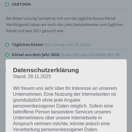
CARTOON
Bei dieser Lösung handelt es sich um das tägliche Bonus Rätsel.
Nachfolgend haben wir noch die Links beispielsweise zum täglichen
Rätsel und was 2021 gesucht war:
Tägliches Rätsel:
Zur Lösung vom 29.3.2023
Rätsel aus dem Jahr 2022:
Schau mal, was vor einem Jahr, im
März 2022, als Lösung gesucht war
Datenschutzerklärung
Zur Übersicht
:
4 Bilder 1 Wort Lösungen zu Farbenfrohe Welt im
März 2023
!
Stand: 29.11.2025
Wir freuen uns sehr über Ihr Interesse an unserem
Unternehmen. Eine Nutzung der Internetseiten ist
grundsätzlich ohne jede Angabe
personenbezogener Daten möglich. Sofern eine
betroffene Person besondere Services unseres
Unternehmens über unsere Internetseite in
Anspruch nehmen möchte, könnte jedoch eine
Verarbeitung personenbezogener Daten