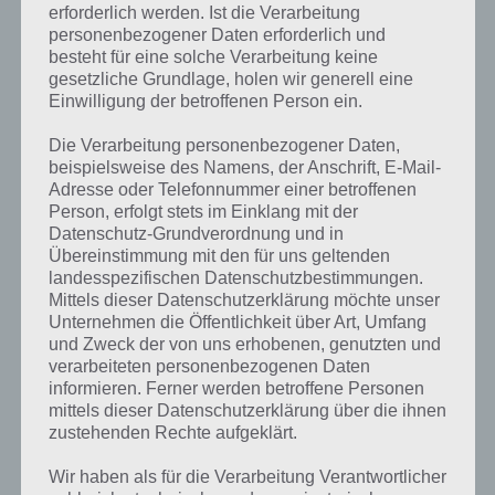
erforderlich werden. Ist die Verarbeitung
personenbezogener Daten erforderlich und
besteht für eine solche Verarbeitung keine
gesetzliche Grundlage, holen wir generell eine
Einwilligung der betroffenen Person ein.
Die Verarbeitung personenbezogener Daten,
beispielsweise des Namens, der Anschrift, E-Mail-
Adresse oder Telefonnummer einer betroffenen
Person, erfolgt stets im Einklang mit der
Datenschutz-Grundverordnung und in
Übereinstimmung mit den für uns geltenden
landesspezifischen Datenschutzbestimmungen.
Mittels dieser Datenschutzerklärung möchte unser
Unternehmen die Öffentlichkeit über Art, Umfang
und Zweck der von uns erhobenen, genutzten und
verarbeiteten personenbezogenen Daten
Kurze Begriffserklärung zur Lösung
informieren. Ferner werden betroffene Personen
Cartoon
mittels dieser Datenschutzerklärung über die ihnen
zustehenden Rechte aufgeklärt.
Cartoon ist die Lösung für das tägliche Bonus Rätsel am 29.3.2023 in
Wir haben als für die Verarbeitung Verantwortlicher
4 Bilder 1 Wort, doch welche Bedeutung hat dieses eigentlich und