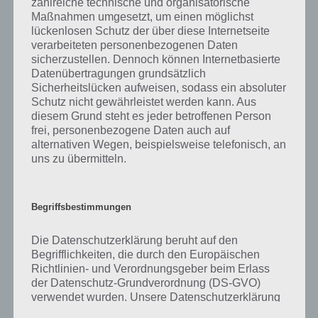
zahlreiche technische und organisatorische
was gibt es dazu zu wissen? Passt das Wort auch zu Farbenfrohe
Maßnahmen umgesetzt, um einen möglichst
Welt? Zu bestimmten Lösungen präsentieren wir daher auch immer
lückenlosen Schutz der über diese Internetseite
eine kurze Begriffserklärung!
verarbeiteten personenbezogenen Daten
sicherzustellen. Dennoch können Internetbasierte
Zu Cartoon haben wir zunächst keine weiteren Informationen parat!
Datenübertragungen grundsätzlich
Sicherheitslücken aufweisen, sodass ein absoluter
Schutz nicht gewährleistet werden kann. Aus
diesem Grund steht es jeder betroffenen Person
frei, personenbezogene Daten auch auf
Auf WhatsApp teilen
Teilen auf Facebook
alternativen Wegen, beispielsweise telefonisch, an
uns zu übermitteln.
Tweet auf Twitter
Begriffsbestimmungen
Mehr Artikel hier auf Touchportal
Die Datenschutzerklärung beruht auf den
Begrifflichkeiten, die durch den Europäischen
Richtlinien- und Verordnungsgeber beim Erlass
der Datenschutz-Grundverordnung (DS-GVO)
verwendet wurden. Unsere Datenschutzerklärung
soll sowohl für die Öffentlichkeit als auch für