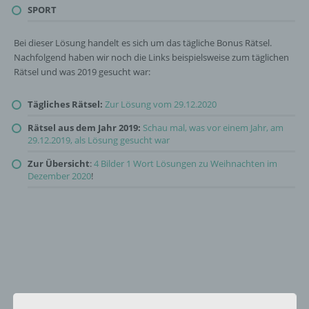
SPORT
Bei dieser Lösung handelt es sich um das tägliche Bonus Rätsel.
Nachfolgend haben wir noch die Links beispielsweise zum täglichen
Rätsel und was 2019 gesucht war:
Tägliches Rätsel:
Zur Lösung vom 29.12.2020
Rätsel aus dem Jahr 2019:
Schau mal, was vor einem Jahr, am
29.12.2019, als Lösung gesucht war
Zur Übersicht
:
4 Bilder 1 Wort Lösungen zu Weihnachten im
Dezember 2020
!