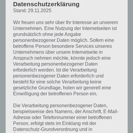
Datenschutzerklärung
Stand: 29.11.2025
Wir freuen uns sehr über Ihr Interesse an unserem
Unternehmen. Eine Nutzung der Internetseiten ist
grundsätzlich ohne jede Angabe
personenbezogener Daten möglich. Sofern eine
betroffene Person besondere Services unseres
Unternehmens über unsere Internetseite in
Anspruch nehmen möchte, könnte jedoch eine
Verarbeitung personenbezogener Daten
erforderlich werden. Ist die Verarbeitung
personenbezogener Daten erforderlich und
besteht für eine solche Verarbeitung keine
gesetzliche Grundlage, holen wir generell eine
Einwilligung der betroffenen Person ein.
Kurze Begriffserklärung zur Lösung Sport
Die Verarbeitung personenbezogener Daten,
beispielsweise des Namens, der Anschrift, E-Mail-
Sport ist die Lösung für das tägliche Bonus Rätsel am 29.12.2020 in 4
Adresse oder Telefonnummer einer betroffenen
Bilder 1 Wort, doch welche Bedeutung hat dieses eigentlich und was
Person, erfolgt stets im Einklang mit der
gibt es dazu zu wissen? Passt das Wort auch zu Weihnachten? Zu
Datenschutz-Grundverordnung und in
bestimmten Lösungen präsentieren wir daher auch immer eine