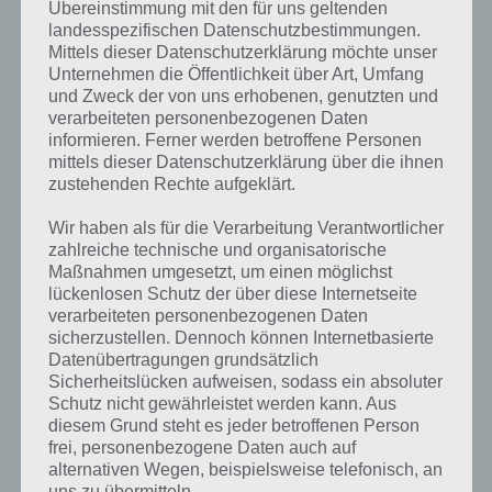
Übereinstimmung mit den für uns geltenden
kurze Begriffserklärung!
landesspezifischen Datenschutzbestimmungen.
Mittels dieser Datenschutzerklärung möchte unser
Sport ist nun eigentlich kein Wort, dass man nicht kennt, trotzdem
Unternehmen die Öffentlichkeit über Art, Umfang
werden auch heute wieder viele daran verzweifelt sein, welches Wort
und Zweck der von uns erhobenen, genutzten und
denn im Spiel gesucht worden ist. Schließlich ist Sport
verarbeiteten personenbezogenen Daten
allgegenwärtig.
informieren. Ferner werden betroffene Personen
mittels dieser Datenschutzerklärung über die ihnen
Bei Sport handelt es sich um eine intensive körperliche Betätigung.
zustehenden Rechte aufgeklärt.
Aber nicht nur die körperliche Tätigkeit zählt zum Sport, auch die
geistige. Der körperliche Sport wird in unterschiedlichsten
Wir haben als für die Verarbeitung Verantwortlicher
zahlreiche technische und organisatorische
Sportarten betrieben. So gibt es die Leichtathletik, Fußball, Handball
Maßnahmen umgesetzt, um einen möglichst
und vieles mehr.
lückenlosen Schutz der über diese Internetseite
verarbeiteten personenbezogenen Daten
Neben dem aktiven Sport gibt es auch den passiven Sportkonsum.
sicherzustellen. Dennoch können Internetbasierte
So werden aktive Sportausübungen als Zuschauer verfolgt,
Datenübertragungen grundsätzlich
beispielsweise direkt vor Ort oder über ein Massenmedium wie den
Sicherheitslücken aufweisen, sodass ein absoluter
Fernseher oder Internet. Vor allem beim Fußball hat sich in
Schutz nicht gewährleistet werden kann. Aus
Deutschland und vielen weiteren Ländern ein Passiv-Sportkult
diesem Grund steht es jeder betroffenen Person
frei, personenbezogene Daten auch auf
entwickelt.
alternativen Wegen, beispielsweise telefonisch, an
uns zu übermitteln.