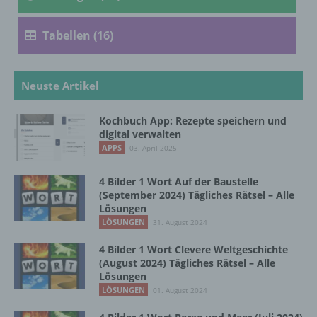
d) Einschränkung der Verarbeitung
Tabellen (16)
Einschränkung der Verarbeitung ist die
Markierung gespeicherter
Neuste Artikel
personenbezogener Daten mit dem Ziel, ihre
künftige Verarbeitung einzuschränken.
Kochbuch App: Rezepte speichern und
digital verwalten
APPS
03. April 2025
e) Profiling
4 Bilder 1 Wort Auf der Baustelle
Profiling ist jede Art der automatisierten
(September 2024) Tägliches Rätsel – Alle
Verarbeitung personenbezogener Daten, die
Lösungen
darin besteht, dass diese
LÖSUNGEN
31. August 2024
personenbezogenen Daten verwendet
werden, um bestimmte persönliche Aspekte,
4 Bilder 1 Wort Clevere Weltgeschichte
die sich auf eine natürliche Person beziehen,
(August 2024) Tägliches Rätsel – Alle
zu bewerten, insbesondere, um Aspekte
Lösungen
bezüglich Arbeitsleistung, wirtschaftlicher
LÖSUNGEN
01. August 2024
Lage, Gesundheit, persönlicher Vorlieben,
Interessen, Zuverlässigkeit, Verhalten,