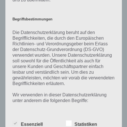
An Universitäten werden Sportwissenschaften gelehrt, genauso die
Sportmedizin, um auf die Besonderheiten beim Sport einzugehen.
Der Begriff Sport stammt aus dem englischen „sport“ und wurde im
Begriffsbestimmungen
19. Jahrhundert im deutschen Sprachgebrauch eingeführt.
Die Datenschutzerklärung beruht auf den
Eine Besonderheit des Sports ist der E-Sport. Der sportliche
Begrifflichkeiten, die durch den Europäischen
Wettkampf findet hier mit Hilfe von Computerspielen statt. Ein
Richtlinien- und Verordnungsgeber beim Erlass
solches Computerspiel weißt dabei einen Mehrspielermodus auf.
der Datenschutz-Grundverordnung (DS-GVO)
Teilweise gibt es bei solchen E-Sport-Events Preisgelder von über 1
verwendet wurden. Unsere Datenschutzerklärung
Million Dollar. Um bei solchen Verantstaltungen erfolgreich zu sein,
soll sowohl für die Öffentlichkeit als auch für
benötigt der Spieler eine hervorragende Beherrschung des
unsere Kunden und Geschäftspartner einfach
Computerspiels, aber auch verschiedene motorische (vor allem die
lesbar und verständlich sein. Um dies zu
Hand-Augen Koordination oder die Reaktionsgeschwindigkeit) und
gewährleisten, möchten wir vorab die verwendeten
geistige Fähigkeiten (vorausschauendes Denken).
Begrifflichkeiten erläutern.
Wir verwenden in dieser Datenschutzerklärung
unter anderem die folgenden Begriffe:
Auf WhatsApp teilen
Teilen auf Facebook
a) personenbezogene Daten
Tweet auf Twitter
Essenziell
Statistiken