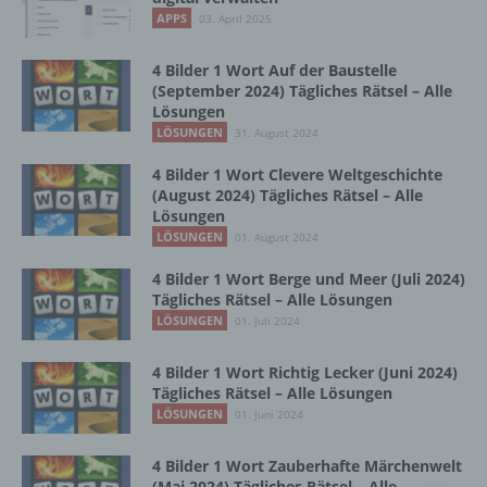
Vorgang oder jede solche Vorgangsreihe im
APPS
03. April 2025
Zusammenhang mit personenbezogenen
Daten wie das Erheben, das Erfassen, die
Organisation, das Ordnen, die Speicherung,
4 Bilder 1 Wort Auf der Baustelle
die Anpassung oder Veränderung, das
(September 2024) Tägliches Rätsel – Alle
Lösungen
Auslesen, das Abfragen, die Verwendung,
die Offenlegung durch Übermittlung,
LÖSUNGEN
31. August 2024
Verbreitung oder eine andere Form der
4 Bilder 1 Wort Clevere Weltgeschichte
Bereitstellung, den Abgleich oder die
(August 2024) Tägliches Rätsel – Alle
Verknüpfung, die Einschränkung, das
Lösungen
Löschen oder die Vernichtung.
LÖSUNGEN
01. August 2024
4 Bilder 1 Wort Berge und Meer (Juli 2024)
d) Einschränkung der Verarbeitung
Tägliches Rätsel – Alle Lösungen
LÖSUNGEN
01. Juli 2024
Einschränkung der Verarbeitung ist die
Markierung gespeicherter
4 Bilder 1 Wort Richtig Lecker (Juni 2024)
personenbezogener Daten mit dem Ziel, ihre
Tägliches Rätsel – Alle Lösungen
künftige Verarbeitung einzuschränken.
LÖSUNGEN
01. Juni 2024
4 Bilder 1 Wort Zauberhafte Märchenwelt
e) Profiling
(Mai 2024) Tägliches Rätsel – Alle