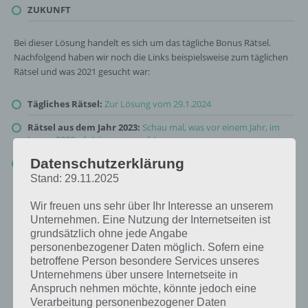
ZUKUNFT
Bei dieser Lösung handelt es sich um das tägliche Bonus Rätsel.
Nachfolgend haben wir noch die Links beispielsweise zum täglichen
Rätsel und was 2021 gesucht war:
Tägliches Rätsel:
Zur Lösung vom 29.1.2024
Rätsel aus dem Jahr 2023:
Schau mal, was vor einem Jahr, im
Januar 2023, als Lösung gesucht war
Datenschutzerklärung
Zur Übersicht
:
4 Bilder 1 Wort Lösungen zu Unsere Erde im
Januar 2024
!
Stand: 29.11.2025
Wir freuen uns sehr über Ihr Interesse an unserem
Unternehmen. Eine Nutzung der Internetseiten ist
grundsätzlich ohne jede Angabe
personenbezogener Daten möglich. Sofern eine
betroffene Person besondere Services unseres
Unternehmens über unsere Internetseite in
Anspruch nehmen möchte, könnte jedoch eine
Verarbeitung personenbezogener Daten