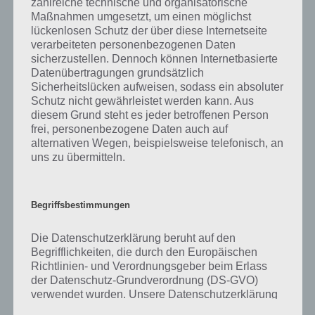
zahlreiche technische und organisatorische
was gibt es dazu zu wissen? Passt das Wort auch zu Unsere Erde? Zu
Maßnahmen umgesetzt, um einen möglichst
bestimmten Lösungen präsentieren wir daher auch immer eine
lückenlosen Schutz der über diese Internetseite
kurze Begriffserklärung!
verarbeiteten personenbezogenen Daten
sicherzustellen. Dennoch können Internetbasierte
Zu Zukunft haben wir zunächst keine weiteren Informationen parat!
Datenübertragungen grundsätzlich
Sicherheitslücken aufweisen, sodass ein absoluter
Schutz nicht gewährleistet werden kann. Aus
diesem Grund steht es jeder betroffenen Person
frei, personenbezogene Daten auch auf
Auf WhatsApp teilen
Teilen auf Facebook
alternativen Wegen, beispielsweise telefonisch, an
uns zu übermitteln.
Tweet auf Twitter
Begriffsbestimmungen
Mehr Artikel hier auf Touchportal
Die Datenschutzerklärung beruht auf den
Begrifflichkeiten, die durch den Europäischen
Richtlinien- und Verordnungsgeber beim Erlass
der Datenschutz-Grundverordnung (DS-GVO)
verwendet wurden. Unsere Datenschutzerklärung
soll sowohl für die Öffentlichkeit als auch für