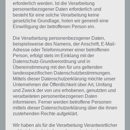
erforderlich werden. Ist die Verarbeitung
personenbezogener Daten erforderlich und
besteht für eine solche Verarbeitung keine
gesetzliche Grundlage, holen wir generell eine
Einwilligung der betroffenen Person ein.
Die Verarbeitung personenbezogener Daten,
beispielsweise des Namens, der Anschrift, E-Mail-
Adresse oder Telefonnummer einer betroffenen
Person, erfolgt stets im Einklang mit der
Datenschutz-Grundverordnung und in
Übereinstimmung mit den für uns geltenden
landesspezifischen Datenschutzbestimmungen.
Mittels dieser Datenschutzerklärung möchte unser
Unternehmen die Öffentlichkeit über Art, Umfang
und Zweck der von uns erhobenen, genutzten und
verarbeiteten personenbezogenen Daten
Kurze Begriffserklärung zur Lösung
informieren. Ferner werden betroffene Personen
Zukunft
mittels dieser Datenschutzerklärung über die ihnen
zustehenden Rechte aufgeklärt.
Zukunft ist die Lösung für das tägliche Bonus Rätsel am 29.1.2024 in
Wir haben als für die Verarbeitung Verantwortlicher
4 Bilder 1 Wort, doch welche Bedeutung hat dieses eigentlich und