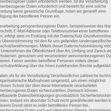
nenbezogener Daten erforderlich werden. Ist die Verarbeitung
nenbezogener Daten erforderlich und besteht für eine solche
 dieser Lösung handelt es sich um das tägliche Bonus Rät
beitung keine gesetzliche Grundlage, holen wir generell eine
 noch die Links beispielsweise zum täglichen Rätsel und w
lligung der betroffenen Person ein.
erarbeitung personenbezogener Daten, beispielsweise des Na
ägliches Rätsel:
Zur Lösung vom 28.6.2024
nschrift, E-Mail-Adresse oder Telefonnummer einer betroffenen
n, erfolgt stets im Einklang mit der Datenschutz-Grundverordnu
Rätsel aus dem Jahr 2023:
Schau mal, was vor einem Jahr, i
n Übereinstimmung mit den für uns geltenden landesspezifisch
gesucht war
schutzbestimmungen. Mittels dieser Datenschutzerklärung mö
 Unternehmen die Öffentlichkeit über Art, Umfang und Zweck de
Zur Übersicht
:
4 Bilder 1 Wort Lösungen zu Richtig Lecker im
rhobenen, genutzten und verarbeiteten personenbezogenen Da
mieren. Ferner werden betroffene Personen mittels dieser
schutzerklärung über die ihnen zustehenden Rechte aufgeklärt
aben als für die Verarbeitung Verantwortlicher zahlreiche techn
rganisatorische Maßnahmen umgesetzt, um einen möglichst
nlosen Schutz der über diese Internetseite verarbeiteten
nenbezogenen Daten sicherzustellen. Dennoch können
netbasierte Datenübertragungen grundsätzlich Sicherheitslücke
isen, sodass ein absoluter Schutz nicht gewährleistet werden k
iesem Grund steht es jeder betroffenen Person frei,
nenbezogene Daten auch auf alternativen Wegen, beispielswe