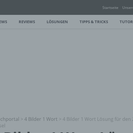
Startseite
Unser
EWS
REVIEWS
LÖSUNGEN
TIPPS & TRICKS
TUTOR
chportal
>
4 Bilder 1 Wort
>
4 Bilder 1 Wort Lösung für den 
sel