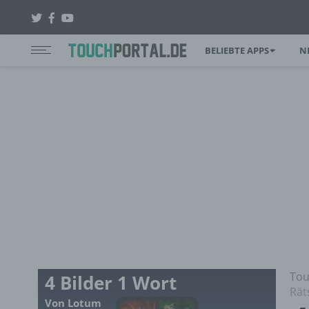
BELIEBTE APPS
N
Tou
4 Bilder 1 Wort
Rät
Von Lotum