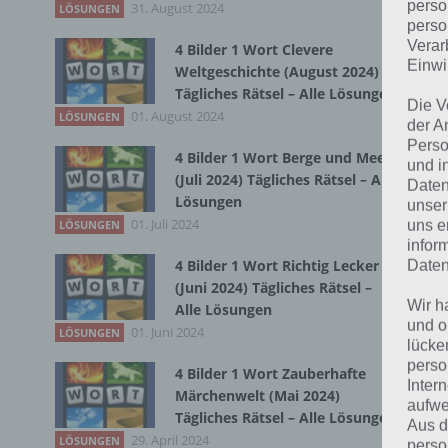
perso
31. August 2024
LÖSUNGEN
perso
Bei
Verar
4 Bilder 1 Wort Clevere
wir
Einwi
Weltgeschichte (August 2024)
Tägliches Rätsel – Alle Lösungen
Die V
T
01. August 2024
LÖSUNGEN
der A
Perso
4 Bilder 1 Wort Berge und Meer
und i
(Juli 2024) Tägliches Rätsel – Alle
Daten
Lösungen
unser
01. Juli 2024
uns e
LÖSUNGEN
infor
4 Bilder 1 Wort Richtig Lecker
Daten
(Juni 2024) Tägliches Rätsel –
Wir h
Alle Lösungen
und o
01. Juni 2024
LÖSUNGEN
lücke
perso
4 Bilder 1 Wort Zauberhafte
Inter
Märchenwelt (Mai 2024)
aufwe
Tägliches Rätsel – Alle Lösungen
Aus d
29. April 2024
LÖSUNGEN
perso