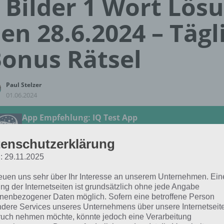
 Bilder 1 Wort Lös
en 28.6.2024 – Tägl
onus Rätsel
Paul Stelzer
01.06.2024
App Empfehlung: IQ Test App
Mit zahlreichen Aufgaben zum Knobeln und Üben
JETZT KOSTENLOS HERUNTERLADEN
enschutzerklärung
: 29.11.2025
 Lösung für das tägliche
BONUS
Rätsel vom 28.6.2024 zu R
reuen uns sehr über Ihr Interesse an unserem Unternehmen. Ein
4 in 4 Bilder 1 Wort. Wenn du dort aktuell feststeckst, hie
ng der Internetseiten ist grundsätzlich ohne jede Angabe
nenbezogener Daten möglich. Sofern eine betroffene Person
dere Services unseres Unternehmens über unsere Internetseite
GEFROREN
uch nehmen möchte, könnte jedoch eine Verarbeitung