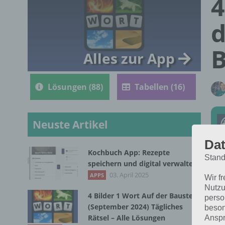
4
d
B
Alles zur App
Lösungen (88)
Tabellen (16)
Neuste Artikel
Dat
Kochbuch App: Rezepte
Stand
speichern und digital verwalten
Die
03. April 2025
APPS
Wir f
202
Nutzu
4 Bilder 1 Wort Auf der Baustelle
perso
(September 2024) Tägliches
beson
Rätsel – Alle Lösungen
Anspr