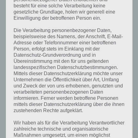
besteht für eine solche Verarbeitung keine
gesetzliche Grundlage, holen wir generell eine
Einwilligung der betroffenen Person ein.
Die Verarbeitung personenbezogener Daten,
beispielsweise des Namens, der Anschrift, E-Mail-
Adresse oder Telefonnummer einer betroffenen
Person, erfolgt stets im Einklang mit der
Datenschutz-Grundverordnung und in
Übereinstimmung mit den für uns geltenden
landesspezifischen Datenschutzbestimmungen.
Mittels dieser Datenschutzerklärung möchte unser
Unternehmen die Öffentlichkeit über Art, Umfang
Kurze Begriffserklärung zur Lösung
und Zweck der von uns erhobenen, genutzten und
Keller
verarbeiteten personenbezogenen Daten
informieren. Ferner werden betroffene Personen
mittels dieser Datenschutzerklärung über die ihnen
Keller ist die Lösung für das tägliche Rätsel am 28.4.2024 in 4 Bilder 1
zustehenden Rechte aufgeklärt.
Wort, doch welche Bedeutung hat dieses eigentlich und was gibt es
dazu zu wissen? Passt das Wort auch zu Gemütliches Wohnen? Zu
Wir haben als für die Verarbeitung Verantwortlicher
bestimmten Lösungen präsentieren wir daher auch immer eine
zahlreiche technische und organisatorische
kurze Begriffserklärung!
Maßnahmen umgesetzt, um einen möglichst