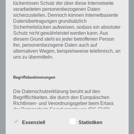
lückenlosen Schutz der über diese Internetseite
verarbeiteten personenbezogenen Daten
Zu Keller haben wir zunächst keine weiteren Informationen parat!
sicherzustellen. Dennoch können Internetbasierte
Datenübertragungen grundsätzlich
Sicherheitslücken aufweisen, sodass ein absoluter
Schutz nicht gewährleistet werden kann. Aus
Auf WhatsApp teilen
Teilen auf Facebook
diesem Grund steht es jeder betroffenen Person
frei, personenbezogene Daten auch auf
Tweet auf Twitter
alternativen Wegen, beispielsweise telefonisch, an
uns zu übermitteln.
Mehr Artikel hier auf Touchportal
Begriffsbestimmungen
Die Datenschutzerklärung beruht auf den
Begrifflichkeiten, die durch den Europäischen
Richtlinien- und Verordnungsgeber beim Erlass
der Datenschutz-Grundverordnung (DS-GVO)
verwendet wurden. Unsere Datenschutzerklärung
soll sowohl für die Öffentlichkeit als auch für
Essenziell
Statistiken
unsere Kunden und Geschäftspartner einfach
lesbar und verständlich sein. Um dies zu