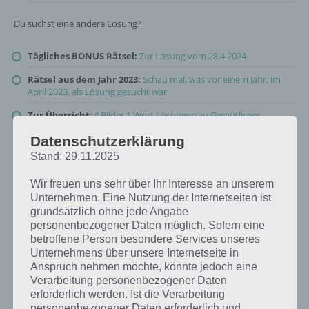
Du suchst eine andere Lösung?
Tägliches BONUS Rätsel:
Zur Lösung vom 28.4.2024
Rätsel aus dem Jahr 2023:
Schau mal, was vor einem Jahr, im
April 2023, als Lösung gesucht war
Zur Übersicht
:
4 Bilder 1 Wort Lösungen zu Gemütliches
Wohnen im April 2024
!
Datenschutzerklärung
Stand: 29.11.2025
Wir freuen uns sehr über Ihr Interesse an unserem
Unternehmen. Eine Nutzung der Internetseiten ist
grundsätzlich ohne jede Angabe
personenbezogener Daten möglich. Sofern eine
betroffene Person besondere Services unseres
Unternehmens über unsere Internetseite in
Anspruch nehmen möchte, könnte jedoch eine
Verarbeitung personenbezogener Daten
erforderlich werden. Ist die Verarbeitung
personenbezogener Daten erforderlich und