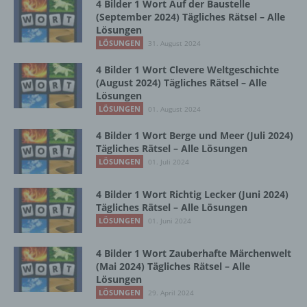
Zusammenhang mit personenbezogenen
4 Bilder 1 Wort Auf der Baustelle
Daten wie das Erheben, das Erfassen, die
(September 2024) Tägliches Rätsel – Alle
Organisation, das Ordnen, die Speicherung,
Lösungen
die Anpassung oder Veränderung, das
LÖSUNGEN
31. August 2024
Auslesen, das Abfragen, die Verwendung,
4 Bilder 1 Wort Clevere Weltgeschichte
die Offenlegung durch Übermittlung,
(August 2024) Tägliches Rätsel – Alle
Verbreitung oder eine andere Form der
Lösungen
Bereitstellung, den Abgleich oder die
LÖSUNGEN
01. August 2024
Verknüpfung, die Einschränkung, das
Löschen oder die Vernichtung.
4 Bilder 1 Wort Berge und Meer (Juli 2024)
Tägliches Rätsel – Alle Lösungen
LÖSUNGEN
01. Juli 2024
d) Einschränkung der Verarbeitung
4 Bilder 1 Wort Richtig Lecker (Juni 2024)
Einschränkung der Verarbeitung ist die
Tägliches Rätsel – Alle Lösungen
Markierung gespeicherter
LÖSUNGEN
01. Juni 2024
personenbezogener Daten mit dem Ziel, ihre
künftige Verarbeitung einzuschränken.
4 Bilder 1 Wort Zauberhafte Märchenwelt
(Mai 2024) Tägliches Rätsel – Alle
Lösungen
e) Profiling
LÖSUNGEN
29. April 2024