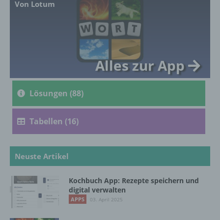
Von Lotum
genetischen, psychischen, wirtschaftlichen,
kulturellen oder sozialen Identität dieser
natürlichen Person sind, identifiziert werden
kann.
Alles zur App
b) betroffene Person
Lösungen (88)
Betroffene Person ist jede identifizierte oder
identifizierbare natürliche Person, deren
personenbezogene Daten von dem für die
Tabellen (16)
Verarbeitung Verantwortlichen verarbeitet
werden.
Neuste Artikel
c) Verarbeitung
Kochbuch App: Rezepte speichern und
digital verwalten
Verarbeitung ist jeder mit oder ohne Hilfe
APPS
03. April 2025
automatisierter Verfahren ausgeführte
Vorgang oder jede solche Vorgangsreihe im