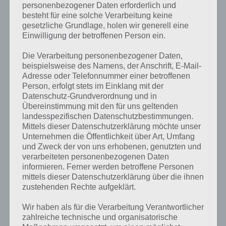
personenbezogener Daten erforderlich und
besteht für eine solche Verarbeitung keine
gesetzliche Grundlage, holen wir generell eine
Einwilligung der betroffenen Person ein.
Die Verarbeitung personenbezogener Daten,
Kurze Begriffserklärung zur Lösung
beispielsweise des Namens, der Anschrift, E-Mail-
Zweige
Adresse oder Telefonnummer einer betroffenen
Person, erfolgt stets im Einklang mit der
Datenschutz-Grundverordnung und in
Zweige ist die Lösung für das tägliche Rätsel am 28.3.2018 in 4 Bilder
Übereinstimmung mit den für uns geltenden
1 Wort, doch welche Bedeutung hat dieses eigentlich?
landesspezifischen Datenschutzbestimmungen.
Mittels dieser Datenschutzerklärung möchte unser
Ein Zweig wird in der Botanik definiert und allgemein gesprochen
Unternehmen die Öffentlichkeit über Art, Umfang
handelt es sich um ein neues Organ, welches an ein anderes, welches
und Zweck der von uns erhobenen, genutzten und
jenem gleichwertig ist. So sprechen wir von verzweigten Ästen oder
verarbeiteten personenbezogenen Daten
verzweigen Wurzeln.
informieren. Ferner werden betroffene Personen
mittels dieser Datenschutzerklärung über die ihnen
Kommen wir einmal kurz zur geschichtlichen Herkunft des Wortes
zustehenden Rechte aufgeklärt.
Zweig. Dieses ist nämlich relativ alt und bereits seit dem 9.
Jahrhundert vertreten. Er stammt aus dem althochdeuten zvic,
Wir haben als für die Verarbeitung Verantwortlicher
soviel wie “gegabelter Ast”. Kurz zur Erklärung, was das
zahlreiche technische und organisatorische
althochdeutsche ist: Unter althochdeutsch versteht sich die älteste,