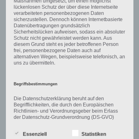
Maßnahmen umgesetzt, um einen möglichst
schriftlich bezeugte Form der hochdeutschen Sprache und stammt
lückenlosen Schutz der über diese Internetseite
aus der Zeit 750 bis 1050 nach Christus.
verarbeiteten personenbezogenen Daten
sicherzustellen. Dennoch können Internetbasierte
Datenübertragungen grundsätzlich
Bisher hatte ich nur eine allgemeine Definition für Zweig genannt,
Sicherheitslücken aufweisen, sodass ein absoluter
das ganze kann aber auch enger definiert werden. Immer dann,
Schutz nicht gewährleistet werden kann. Aus
wenn sich ein Teilstück eines Astes gabelt, entsteht ein Zweig. Dies
diesem Grund steht es jeder betroffenen Person
kommt bei Laubbäumen genauso vor wie bei Nadelbäumen. Je nach
frei, personenbezogene Daten auch auf
Baum gibt es daher auch typische Unterbegriffe wie den
alternativen Wegen, beispielsweise telefonisch, an
Tannenzweig, den Lorbeerzweig ider auch den Mistelzweig.
uns zu übermitteln.
Eine gänzlich andere Bedeutung nimmt Zweig im Kontext eines
Familienstammbaums ein. So werden als Zweig die Nebenlinien einer
Begriffsbestimmungen
Familie bezeichnet.
Die Datenschutzerklärung beruht auf den
Und wer sich schonmal mit Softwareprojekten auseinandergesetzt
Begrifflichkeiten, die durch den Europäischen
hat, der kommt früher oder später nicht an
Richtlinien- und Verordnungsgeber beim Erlass
Versionsverwaltungssystemen vorbei. Eines der heutzutage am
der Datenschutz-Grundverordnung (DS-GVO)
häufigsten eingesetzten ist das System Git, ein verteiltes
verwendet wurden. Unsere Datenschutzerklärung
Versionsverwaltungssystem bei Software. Und genau hier gibt es
soll sowohl für die Öffentlichkeit als auch für
einen sogenannten “Branch” (übersetzt Zweig).
Essenziell
Statistiken
unsere Kunden und Geschäftspartner einfach