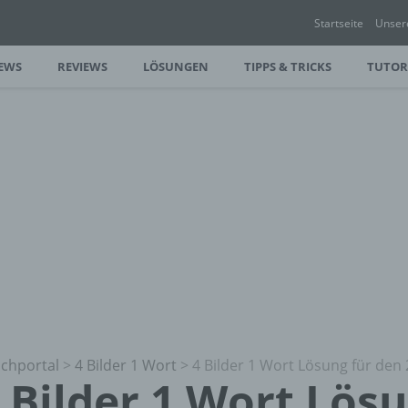
Startseite
Unser
EWS
REVIEWS
LÖSUNGEN
TIPPS & TRICKS
TUTOR
chportal
>
4 Bilder 1 Wort
>
4 Bilder 1 Wort Lösung für den 
 Bilder 1 Wort Lös