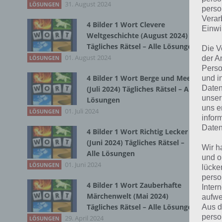
31. August 2024
Du 
LÖSUNGEN
perso
Verar
4 Bilder 1 Wort Clevere
Einwi
Weltgeschichte (August 2024)
Tägliches Rätsel – Alle Lösungen
Die V
01. August 2024
der A
LÖSUNGEN
Perso
4 Bilder 1 Wort Berge und Meer
und i
Daten
(Juli 2024) Tägliches Rätsel – Alle
unser
Lösungen
uns e
01. Juli 2024
LÖSUNGEN
infor
Daten
4 Bilder 1 Wort Richtig Lecker
(Juni 2024) Tägliches Rätsel –
Wir h
Alle Lösungen
und o
01. Juni 2024
LÖSUNGEN
lücke
perso
4 Bilder 1 Wort Zauberhafte
Inter
Märchenwelt (Mai 2024)
aufwe
Tägliches Rätsel – Alle Lösungen
Aus d
perso
29. April 2024
LÖSUNGEN