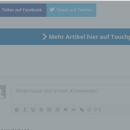
identifizierte oder identifizierbare natürliche Person (im Folgen
„betroffene Person") beziehen. Als identifizierbar wird eine natü
Teilen auf Facebook
Tweet auf Twitter
Person angesehen, die direkt oder indirekt, insbesondere mittel
Zuordnung zu einer Kennung wie einem Namen, zu einer
Kennnummer, zu Standortdaten, zu einer Online-Kennung oder
einem oder mehreren besonderen Merkmalen, die Ausdruck de
Mehr Artikel hier auf Touch
physischen, physiologischen, genetischen, psychischen,
wirtschaftlichen, kulturellen oder sozialen Identität dieser natür
Person sind, identifiziert werden kann.
b) betroffene Person
Betroffene Person ist jede identifizierte oder identifizierbare
natürliche Person, deren personenbezogene Daten von dem für
Verarbeitung Verantwortlichen verarbeitet werden.
{}
[+]
c) Verarbeitung
Verarbeitung ist jeder mit oder ohne Hilfe automatisierter Verfa