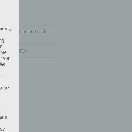
mens,
im November 2021, als
ng
en
vember 2022
!
chte
r von
ten
.
ische
n
ann.
ise