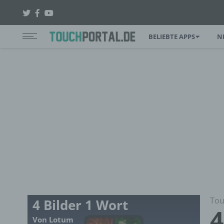
BELIEBTE APPS
N
Tou
4 Bilder 1 Wort
4
Von Lotum