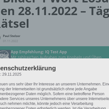
en 28.11.2022 – Täg
ätsel
Paul Stelzer
01.11.2022
App Empfehlung: IQ Test App
Mit zahlreichen Aufgaben zum Knobeln und Üben
JETZT KOSTENLOS HERUNTERLADEN
enschutzerklärung
: 29.11.2025
 Lösung für das tägliche Rätsel vom 28.11.2022 zu Heur
reuen uns sehr über Ihr Interesse an unserem Unternehmen. Ein
ilder 1 Wort. Wenn du dort aktuell feststeckst, hier die Lös
ng der Internetseiten ist grundsätzlich ohne jede Angabe
nenbezogener Daten möglich. Sofern eine betroffene Person
DROHNE
dere Services unseres Unternehmens über unsere Internetseite
uch nehmen möchte, könnte jedoch eine Verarbeitung
nenbezogener Daten erforderlich werden. Ist die Verarbeitung