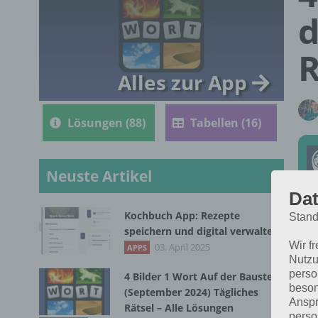
d
R
Alles zur App
Lösungen (88)
Tabellen (16)
Neuste Artikel
Dat
Kochbuch App: Rezepte
Stand
Die
speichern und digital verwalten
Wir f
4 B
03. April 2025
APPS
Nutzu
perso
4 Bilder 1 Wort Auf der Baustelle
beson
(September 2024) Tägliches
Anspr
Rätsel – Alle Lösungen
perso