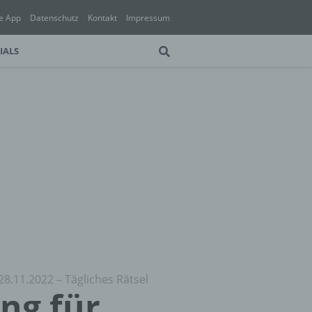
e App
Datenschutz
Kontakt
Impressum
IALS
28.11.2022 – Tägliches Rätsel
ung für