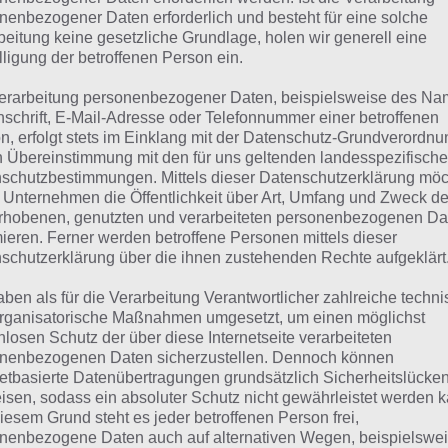
suchst eine andere Lösung?
nenbezogener Daten erforderlich und besteht für eine solche
beitung keine gesetzliche Grundlage, holen wir generell eine
lligung der betroffenen Person ein.
Tägliches BONUS Rätsel:
Zur Lösung vom 28.11.2022
erarbeitung personenbezogener Daten, beispielsweise des Na
Rätsel aus dem Jahr 2021:
Schau mal, was vor einem Jahr, 
nschrift, E-Mail-Adresse oder Telefonnummer einer betroffenen
Lösung gesucht war
n, erfolgt stets im Einklang mit der Datenschutz-Grundverordnu
n Übereinstimmung mit den für uns geltenden landesspezifisch
Zur Übersicht
:
4 Bilder 1 Wort Lösungen zu Heureka im No
schutzbestimmungen. Mittels dieser Datenschutzerklärung mö
 Unternehmen die Öffentlichkeit über Art, Umfang und Zweck de
rhobenen, genutzten und verarbeiteten personenbezogenen Da
mieren. Ferner werden betroffene Personen mittels dieser
schutzerklärung über die ihnen zustehenden Rechte aufgeklärt
aben als für die Verarbeitung Verantwortlicher zahlreiche techn
rganisatorische Maßnahmen umgesetzt, um einen möglichst
nlosen Schutz der über diese Internetseite verarbeiteten
nenbezogenen Daten sicherzustellen. Dennoch können
netbasierte Datenübertragungen grundsätzlich Sicherheitslücke
isen, sodass ein absoluter Schutz nicht gewährleistet werden k
iesem Grund steht es jeder betroffenen Person frei,
nenbezogene Daten auch auf alternativen Wegen, beispielswe