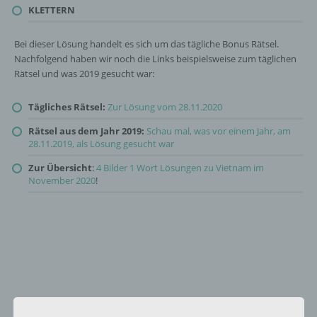
KLETTERN
Bei dieser Lösung handelt es sich um das tägliche Bonus Rätsel.
Nachfolgend haben wir noch die Links beispielsweise zum täglichen
Rätsel und was 2019 gesucht war:
Tägliches Rätsel:
Zur Lösung vom 28.11.2020
Rätsel aus dem Jahr 2019:
Schau mal, was vor einem Jahr, am
28.11.2019, als Lösung gesucht war
Zur Übersicht
:
4 Bilder 1 Wort Lösungen zu Vietnam im
November 2020
!