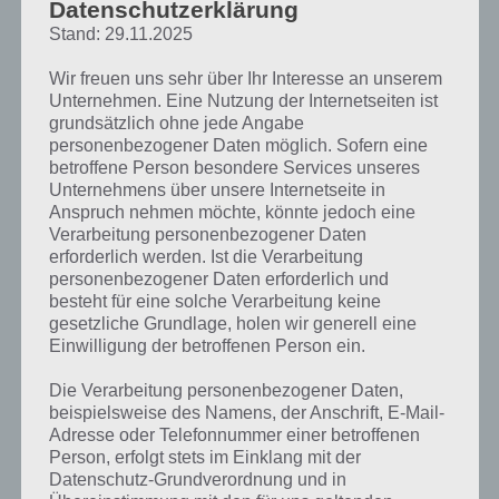
Datenschutzerklärung
Stand: 29.11.2025
Wir freuen uns sehr über Ihr Interesse an unserem
Unternehmen. Eine Nutzung der Internetseiten ist
grundsätzlich ohne jede Angabe
personenbezogener Daten möglich. Sofern eine
betroffene Person besondere Services unseres
Unternehmens über unsere Internetseite in
Anspruch nehmen möchte, könnte jedoch eine
Verarbeitung personenbezogener Daten
erforderlich werden. Ist die Verarbeitung
personenbezogener Daten erforderlich und
besteht für eine solche Verarbeitung keine
gesetzliche Grundlage, holen wir generell eine
Einwilligung der betroffenen Person ein.
Kurze Begriffserklärung zur Lösung
Die Verarbeitung personenbezogener Daten,
Klettern
beispielsweise des Namens, der Anschrift, E-Mail-
Adresse oder Telefonnummer einer betroffenen
Person, erfolgt stets im Einklang mit der
Klettern ist die Lösung für das tägliche Bonus Rätsel am 28.11.2020 in
Datenschutz-Grundverordnung und in
4 Bilder 1 Wort, doch welche Bedeutung hat dieses eigentlich und