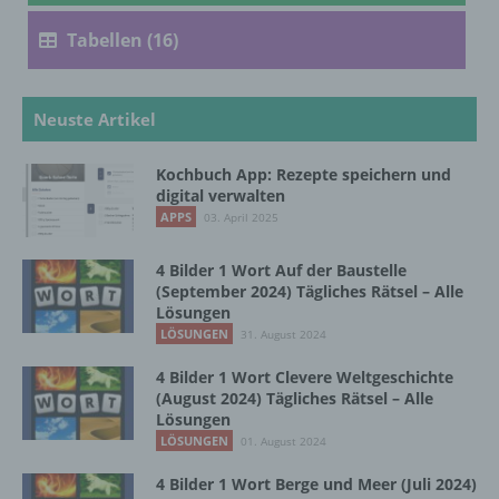
Tabellen (16)
d) Einschränkung der Verarbeitung
Einschränkung der Verarbeitung ist die
Neuste Artikel
Markierung gespeicherter
personenbezogener Daten mit dem Ziel, ihre
künftige Verarbeitung einzuschränken.
Kochbuch App: Rezepte speichern und
digital verwalten
APPS
03. April 2025
e) Profiling
4 Bilder 1 Wort Auf der Baustelle
(September 2024) Tägliches Rätsel – Alle
Profiling ist jede Art der automatisierten
Lösungen
Verarbeitung personenbezogener Daten, die
LÖSUNGEN
31. August 2024
darin besteht, dass diese
personenbezogenen Daten verwendet
4 Bilder 1 Wort Clevere Weltgeschichte
werden, um bestimmte persönliche Aspekte,
(August 2024) Tägliches Rätsel – Alle
die sich auf eine natürliche Person beziehen,
Lösungen
zu bewerten, insbesondere, um Aspekte
LÖSUNGEN
01. August 2024
bezüglich Arbeitsleistung, wirtschaftlicher
Lage, Gesundheit, persönlicher Vorlieben,
4 Bilder 1 Wort Berge und Meer (Juli 2024)
Interessen, Zuverlässigkeit, Verhalten,