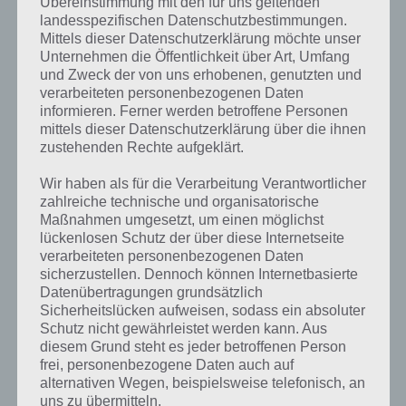
Übereinstimmung mit den für uns geltenden
was gibt es dazu zu wissen? Passt das Wort auch zu Vietnam? Zu
landesspezifischen Datenschutzbestimmungen.
bestimmten Lösungen präsentieren wir daher auch immer eine
Mittels dieser Datenschutzerklärung möchte unser
kurze Begriffserklärung!
Unternehmen die Öffentlichkeit über Art, Umfang
und Zweck der von uns erhobenen, genutzten und
Klettern hat verschiedene Bedeutungen. Einerseits als sportliche
verarbeiteten personenbezogenen Daten
Betätigung. Zum anderen das Industrieklettern, ein Arbeitsverfahren
informieren. Ferner werden betroffene Personen
mittels Seiltechnik. Dann gibt es das ganz „normale“ Baumklettern,
mittels dieser Datenschutzerklärung über die ihnen
also die Höhenarbeit an Bäumen, welches auch durch Seile
zustehenden Rechte aufgeklärt.
unterstützt wird.
Wir haben als für die Verarbeitung Verantwortlicher
Nachfolgend will ich auf das Klettern als Fortbewegungsart bzw.
zahlreiche technische und organisatorische
Sport eingehen. Entweder direkt am Fels oder in dafür
Maßnahmen umgesetzt, um einen möglichst
eingerichteten Hallen und vielen weiteren Arten kann Klettern
lückenlosen Schutz der über diese Internetseite
betrieben werden.
verarbeiteten personenbezogenen Daten
sicherzustellen. Dennoch können Internetbasierte
Datenübertragungen grundsätzlich
Klettern ist dabei im Menschen verankert. Bereits seit tausenden
Sicherheitslücken aufweisen, sodass ein absoluter
von Jahren wird geklettert. Beispielsweise aus religiösen bzw.
Schutz nicht gewährleistet werden kann. Aus
kulturellen Gründen, in der Regel aber aus praktischen Gründen, um
diesem Grund steht es jeder betroffenen Person
einen besseren Überblick nach Tieren oder Feinden zu haben. Im
frei, personenbezogene Daten auch auf
Mittelalter dienten Felsen als Spähwarte oder als Signaltürme zum
alternativen Wegen, beispielsweise telefonisch, an
Weiterleiten von Nachrichten.
uns zu übermitteln.