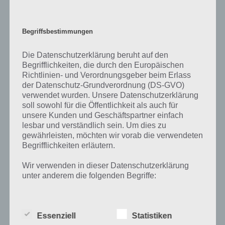
Im 19. Jahrhundert entwickelte sich das sportlich motivierte Klettern.
So gab es das Freiklettern, also auf das Verzichten von künstlichen
Begriffsbestimmungen
Hilfsmitteln. Im 20. Jahrhundert wurde dann vor allem technisch
geklettert, um auch Felsen zu bezwingen, die bis dahin nicht möglich
Die Datenschutzerklärung beruht auf den
waren.
Begrifflichkeiten, die durch den Europäischen
Richtlinien- und Verordnungsgeber beim Erlass
Beim Freiklettern wird wie erwähnt nur der Fels und der Körper
der Datenschutz-Grundverordnung (DS-GVO)
genutzt. Trotzdem gibt es auch hier Seile und technische Hilfsmittel,
verwendet wurden. Unsere Datenschutzerklärung
welche jedoch einzig und allein der Sicherung dienen. Einige
soll sowohl für die Öffentlichkeit als auch für
Kletterrouten sind dazu mit Felshaken ausgestattet, oder Haken
unsere Kunden und Geschäftspartner einfach
muss selber in den Fels gebohrt werden. Wenn auf Sicherungsmittel
lesbar und verständlich sein. Um dies zu
und andere Hilfsmittel verzichtet wird, spricht man im übrigen vom
gewährleisten, möchten wir vorab die verwendeten
Free Solo.
Begrifflichkeiten erläutern.
Wir verwenden in dieser Datenschutzerklärung
unter anderem die folgenden Begriffe:
Auf WhatsApp teilen
Teilen auf Facebook
Tweet auf Twitter
a) personenbezogene Daten
Essenziell
Statistiken