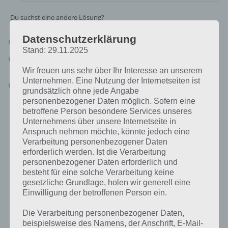
Du suchst eine andere Lösung?
Datenschutzerklärung
Tägliches BONUS Rätsel:
Zur Lösung vom 28.10.2019
Stand: 29.11.2025
Rätsel aus dem Jahr 2018:
Schau mal, was vor einem Jahr, am
28.10.2018, als Lösung gesucht war
Wir freuen uns sehr über Ihr Interesse an unserem
Unternehmen. Eine Nutzung der Internetseiten ist
Zur Übersicht
:
4 Bilder 1 Wort Lösungen zu Halloween im
grundsätzlich ohne jede Angabe
Oktober 2019
!
personenbezogener Daten möglich. Sofern eine
betroffene Person besondere Services unseres
Unternehmens über unsere Internetseite in
Anspruch nehmen möchte, könnte jedoch eine
Verarbeitung personenbezogener Daten
erforderlich werden. Ist die Verarbeitung
personenbezogener Daten erforderlich und
besteht für eine solche Verarbeitung keine
gesetzliche Grundlage, holen wir generell eine
Einwilligung der betroffenen Person ein.
Die Verarbeitung personenbezogener Daten,
beispielsweise des Namens, der Anschrift, E-Mail-