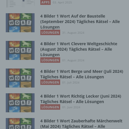
APPS
b) betroffene Person
03. April 2025
4 Bilder 1 Wort Auf der Baustelle
Betroffene Person ist jede identifizierte oder
(September 2024) Tägliches Rätsel – Alle
identifizierbare natürliche Person, deren
Lösungen
personenbezogene Daten von dem für die
LÖSUNGEN
31. August 2024
Verarbeitung Verantwortlichen verarbeitet
werden.
4 Bilder 1 Wort Clevere Weltgeschichte
(August 2024) Tägliches Rätsel – Alle
Lösungen
c) Verarbeitung
LÖSUNGEN
01. August 2024
4 Bilder 1 Wort Berge und Meer (Juli 2024)
Verarbeitung ist jeder mit oder ohne Hilfe
Tägliches Rätsel – Alle Lösungen
automatisierter Verfahren ausgeführte
LÖSUNGEN
01. Juli 2024
Vorgang oder jede solche Vorgangsreihe im
Zusammenhang mit personenbezogenen
Daten wie das Erheben, das Erfassen, die
4 Bilder 1 Wort Richtig Lecker (Juni 2024)
Organisation, das Ordnen, die Speicherung,
Tägliches Rätsel – Alle Lösungen
die Anpassung oder Veränderung, das
LÖSUNGEN
01. Juni 2024
Auslesen, das Abfragen, die Verwendung,
die Offenlegung durch Übermittlung,
4 Bilder 1 Wort Zauberhafte Märchenwelt
Verbreitung oder eine andere Form der
(Mai 2024) Tägliches Rätsel – Alle