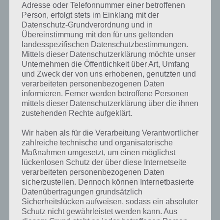
Adresse oder Telefonnummer einer betroffenen
Person, erfolgt stets im Einklang mit der
Datenschutz-Grundverordnung und in
Übereinstimmung mit den für uns geltenden
landesspezifischen Datenschutzbestimmungen.
Mittels dieser Datenschutzerklärung möchte unser
Unternehmen die Öffentlichkeit über Art, Umfang
und Zweck der von uns erhobenen, genutzten und
verarbeiteten personenbezogenen Daten
informieren. Ferner werden betroffene Personen
mittels dieser Datenschutzerklärung über die ihnen
zustehenden Rechte aufgeklärt.
Kurze Begriffserklärung zur Lösung Korb
Wir haben als für die Verarbeitung Verantwortlicher
zahlreiche technische und organisatorische
Maßnahmen umgesetzt, um einen möglichst
Korb ist die Lösung für das tägliche Rätsel am 28.10.2019 in 4 Bilder 1
lückenlosen Schutz der über diese Internetseite
Wort, doch welche Bedeutung hat dieses eigentlich und was gibt es
verarbeiteten personenbezogenen Daten
dazu zu wissen? Passt das Wort auch zu Halloween? Zu bestimmten
sicherzustellen. Dennoch können Internetbasierte
Lösungen präsentieren wir daher auch immer eine kurze
Datenübertragungen grundsätzlich
Begriffserklärung!
Sicherheitslücken aufweisen, sodass ein absoluter
Schutz nicht gewährleistet werden kann. Aus