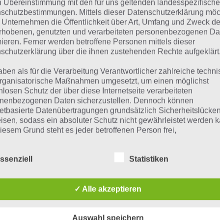
n Übereinstimmung mit den für uns geltenden landesspezifisch
suchst eine andere Lösung?
schutzbestimmungen. Mittels dieser Datenschutzerklärung mö
 Unternehmen die Öffentlichkeit über Art, Umfang und Zweck de
Tägliches BONUS Rätsel:
Zur Lösung vom 27.7.2019
rhobenen, genutzten und verarbeiteten personenbezogenen Da
mieren. Ferner werden betroffene Personen mittels dieser
Rätsel aus dem Jahr 2018:
Schau mal, was vor einem Jahr, a
schutzerklärung über die ihnen zustehenden Rechte aufgeklärt
gesucht war
aben als für die Verarbeitung Verantwortlicher zahlreiche techn
rganisatorische Maßnahmen umgesetzt, um einen möglichst
Zur Übersicht
:
4 Bilder 1 Wort Lösungen zu Deutschland im J
nlosen Schutz der über diese Internetseite verarbeiteten
nenbezogenen Daten sicherzustellen. Dennoch können
netbasierte Datenübertragungen grundsätzlich Sicherheitslücke
isen, sodass ein absoluter Schutz nicht gewährleistet werden k
iesem Grund steht es jeder betroffenen Person frei,
nenbezogene Daten auch auf alternativen Wegen, beispielswe
onisch, an uns zu übermitteln.
ssenziell
Statistiken
iffsbestimmungen
✓ Alle akzeptieren
atenschutzerklärung beruht auf den Begrifflichkeiten, die durch
äischen Richtlinien- und Verordnungsgeber beim Erlass der
Auswahl speichern