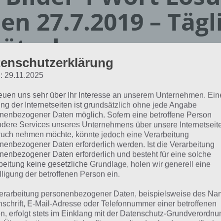
en 27.7.2019 – Tägl
ätsel
enschutzerklärung
Paul Stelzer
: 29.11.2025
01.07.2019
reuen uns sehr über Ihr Interesse an unserem Unternehmen. Ein
App Empfehlung: IQ Test App
ng der Internetseiten ist grundsätzlich ohne jede Angabe
Mit zahlreichen Aufgaben zum Knobeln und Üben
nenbezogener Daten möglich. Sofern eine betroffene Person
dere Services unseres Unternehmens über unsere Internetseite
JETZT KOSTENLOS HERUNTERLADEN
uch nehmen möchte, könnte jedoch eine Verarbeitung
nenbezogener Daten erforderlich werden. Ist die Verarbeitung
nenbezogener Daten erforderlich und besteht für eine solche
 Lösung für das tägliche Rätsel vom 27.7.2019 zu Deutschl
beitung keine gesetzliche Grundlage, holen wir generell eine
der 1 Wort. Wenn du dort aktuell feststeckst, hier die Lösun
lligung der betroffenen Person ein.
erarbeitung personenbezogener Daten, beispielsweise des Na
GROß
nschrift, E-Mail-Adresse oder Telefonnummer einer betroffenen
n, erfolgt stets im Einklang mit der Datenschutz-Grundverordnu