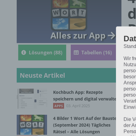
d
R
Alles zur App
Dat
Stand
Lösungen (88)
Tabellen (16)
Wir f
Nutzu
perso
Neuste Artikel
beson
Anspr
perso
Kochbuch App: Rezepte
perso
Die
speichern und digital verwalten
Verar
Bil
03. April 2025
APPS
Einwi
4 Bilder 1 Wort Auf der Baustelle
Die V
(September 2024) Tägliches
der A
Rätsel – Alle Lösungen
Perso