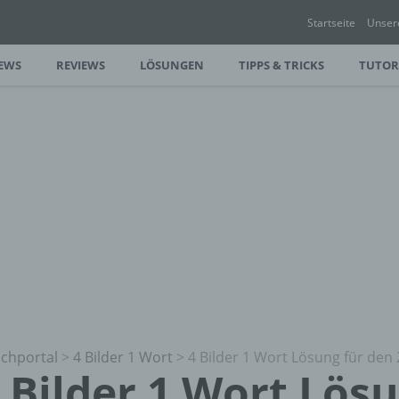
Startseite
Unser
EWS
REVIEWS
LÖSUNGEN
TIPPS & TRICKS
TUTOR
chportal
>
4 Bilder 1 Wort
>
4 Bilder 1 Wort Lösung für den 
 Bilder 1 Wort Lös