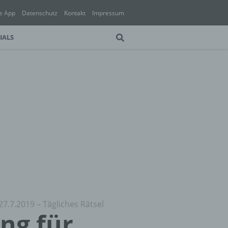
e App
Datenschutz
Kontakt
Impressum
IALS
27.7.2019 – Tägliches Rätsel
ung für