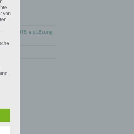
en
chte
r von
ten
m 27.7.2018, als Lösung
.
ische
uli 2019
!
n
ann.
ise
 den