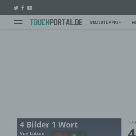
BELIEBTE APPS
N
Tou
4 Bilder 1 Wort
4
Von Lotum