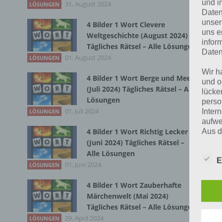
und i
31. August 2024
Du 
LÖSUNGEN
Daten
unser
4 Bilder 1 Wort Clevere
uns e
Weltgeschichte (August 2024)
infor
Tägliches Rätsel – Alle Lösungen
Daten
01. August 2024
LÖSUNGEN
Wir h
4 Bilder 1 Wort Berge und Meer
und o
(Juli 2024) Tägliches Rätsel – Alle
lücke
Lösungen
perso
01. Juli 2024
Inter
LÖSUNGEN
aufwe
4 Bilder 1 Wort Richtig Lecker
Aus d
perso
(Juni 2024) Tägliches Rätsel –
telef
Alle Lösungen
E
01. Juni 2024
LÖSUNGEN
4 Bilder 1 Wort Zauberhafte
Begr
Märchenwelt (Mai 2024)
Tägliches Rätsel – Alle Lösungen
Die D
29. April 2024
LÖSUNGEN
Europ