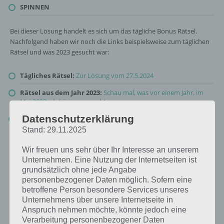
SPINNEN
Bei dieser Lösung handelt es sich um das tägliche Bonus Rätsel.
Nachfolgend haben wir noch die Links beispielsweise zum täglichen
Rätsel und was 2023 gesucht war:
Tägliches Rätsel:
Zur Lösung vom 27.5.2024
Rätsel aus dem Jahr 2023:
Schau mal, was vor einem Jahr, im
Mai 2023, als Lösung gesucht war
Datenschutzerklärung
Zur Übersicht
:
4 Bilder 1 Wort Lösungen zu Zauberhafte
Märchenwelt im Mai 2024
!
Stand: 29.11.2025
Wir freuen uns sehr über Ihr Interesse an unserem
Unternehmen. Eine Nutzung der Internetseiten ist
grundsätzlich ohne jede Angabe
personenbezogener Daten möglich. Sofern eine
betroffene Person besondere Services unseres
Unternehmens über unsere Internetseite in
Anspruch nehmen möchte, könnte jedoch eine
Verarbeitung personenbezogener Daten