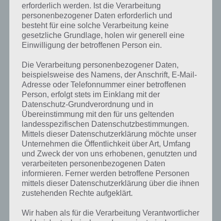
erforderlich werden. Ist die Verarbeitung
personenbezogener Daten erforderlich und
besteht für eine solche Verarbeitung keine
gesetzliche Grundlage, holen wir generell eine
Einwilligung der betroffenen Person ein.
Die Verarbeitung personenbezogener Daten,
beispielsweise des Namens, der Anschrift, E-Mail-
Adresse oder Telefonnummer einer betroffenen
Person, erfolgt stets im Einklang mit der
Datenschutz-Grundverordnung und in
Übereinstimmung mit den für uns geltenden
landesspezifischen Datenschutzbestimmungen.
Mittels dieser Datenschutzerklärung möchte unser
Unternehmen die Öffentlichkeit über Art, Umfang
und Zweck der von uns erhobenen, genutzten und
verarbeiteten personenbezogenen Daten
Kurze Begriffserklärung zur Lösung
informieren. Ferner werden betroffene Personen
Spinnen
mittels dieser Datenschutzerklärung über die ihnen
zustehenden Rechte aufgeklärt.
Spinnen ist die Lösung für das tägliche Bonus Rätsel am 27.5.2024 in
Wir haben als für die Verarbeitung Verantwortlicher
4 Bilder 1 Wort, doch welche Bedeutung hat dieses eigentlich und