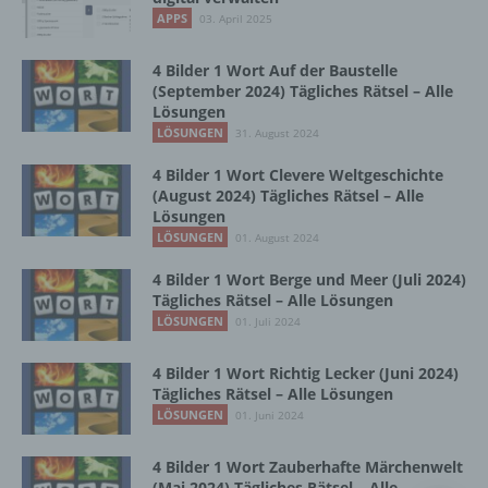
Vorgang oder jede solche Vorgangsreihe im
APPS
03. April 2025
Zusammenhang mit personenbezogenen
Daten wie das Erheben, das Erfassen, die
Organisation, das Ordnen, die Speicherung,
4 Bilder 1 Wort Auf der Baustelle
die Anpassung oder Veränderung, das
(September 2024) Tägliches Rätsel – Alle
Lösungen
Auslesen, das Abfragen, die Verwendung,
die Offenlegung durch Übermittlung,
LÖSUNGEN
31. August 2024
Verbreitung oder eine andere Form der
4 Bilder 1 Wort Clevere Weltgeschichte
Bereitstellung, den Abgleich oder die
(August 2024) Tägliches Rätsel – Alle
Verknüpfung, die Einschränkung, das
Lösungen
Löschen oder die Vernichtung.
LÖSUNGEN
01. August 2024
4 Bilder 1 Wort Berge und Meer (Juli 2024)
d) Einschränkung der Verarbeitung
Tägliches Rätsel – Alle Lösungen
LÖSUNGEN
01. Juli 2024
Einschränkung der Verarbeitung ist die
Markierung gespeicherter
4 Bilder 1 Wort Richtig Lecker (Juni 2024)
personenbezogener Daten mit dem Ziel, ihre
Tägliches Rätsel – Alle Lösungen
künftige Verarbeitung einzuschränken.
LÖSUNGEN
01. Juni 2024
4 Bilder 1 Wort Zauberhafte Märchenwelt
e) Profiling
(Mai 2024) Tägliches Rätsel – Alle