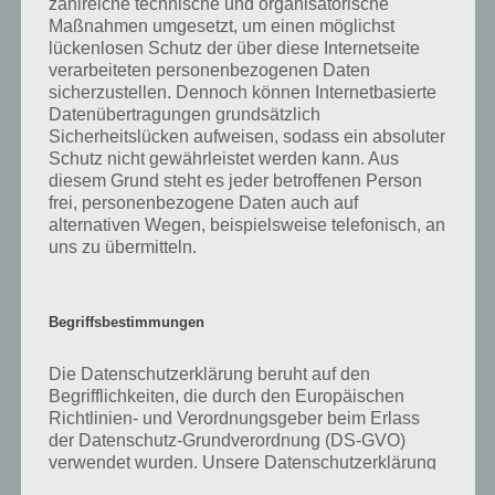
zahlreiche technische und organisatorische
was gibt es dazu zu wissen? Passt das Wort auch zu Zauberhafte
Maßnahmen umgesetzt, um einen möglichst
Märchenwelt? Zu bestimmten Lösungen präsentieren wir daher
lückenlosen Schutz der über diese Internetseite
auch immer eine kurze Begriffserklärung!
verarbeiteten personenbezogenen Daten
sicherzustellen. Dennoch können Internetbasierte
Zu Spinnen haben wir zunächst keine weiteren Informationen parat!
Datenübertragungen grundsätzlich
Sicherheitslücken aufweisen, sodass ein absoluter
Schutz nicht gewährleistet werden kann. Aus
diesem Grund steht es jeder betroffenen Person
frei, personenbezogene Daten auch auf
Auf WhatsApp teilen
Teilen auf Facebook
alternativen Wegen, beispielsweise telefonisch, an
uns zu übermitteln.
Tweet auf Twitter
Begriffsbestimmungen
Mehr Artikel hier auf Touchportal
Die Datenschutzerklärung beruht auf den
Begrifflichkeiten, die durch den Europäischen
Richtlinien- und Verordnungsgeber beim Erlass
der Datenschutz-Grundverordnung (DS-GVO)
verwendet wurden. Unsere Datenschutzerklärung
soll sowohl für die Öffentlichkeit als auch für