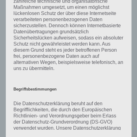
zahlreiche technische und organisatorische
gibt es dazu zu wissen? Passt das Wort auch zu Ach, wie Süß? Zu
Maßnahmen umgesetzt, um einen möglichst
bestimmten Lösungen präsentieren wir daher auch immer eine
lückenlosen Schutz der über diese Internetseite
kurze Begriffserklärung!
verarbeiteten personenbezogenen Daten
sicherzustellen. Dennoch können Internetbasierte
Zu Lemur haben wir zunächst keine weiteren Informationen parat!
Datenübertragungen grundsätzlich
Sicherheitslücken aufweisen, sodass ein absoluter
Schutz nicht gewährleistet werden kann. Aus
diesem Grund steht es jeder betroffenen Person
frei, personenbezogene Daten auch auf
Auf WhatsApp teilen
Teilen auf Facebook
alternativen Wegen, beispielsweise telefonisch, an
uns zu übermitteln.
Tweet auf Twitter
Begriffsbestimmungen
Mehr Artikel hier auf Touchportal
Die Datenschutzerklärung beruht auf den
Begrifflichkeiten, die durch den Europäischen
Richtlinien- und Verordnungsgeber beim Erlass
der Datenschutz-Grundverordnung (DS-GVO)
verwendet wurden. Unsere Datenschutzerklärung
soll sowohl für die Öffentlichkeit als auch für