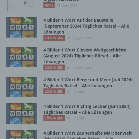
Vorgang oder jede solche Vorgangsreihe im
APPS
03. April 2025
Zusammenhang mit personenbezogenen
Daten wie das Erheben, das Erfassen, die
Organisation, das Ordnen, die Speicherung,
4 Bilder 1 Wort Auf der Baustelle
die Anpassung oder Veränderung, das
(September 2024) Tägliches Rätsel – Alle
Lösungen
Auslesen, das Abfragen, die Verwendung,
die Offenlegung durch Übermittlung,
LÖSUNGEN
31. August 2024
Verbreitung oder eine andere Form der
4 Bilder 1 Wort Clevere Weltgeschichte
Bereitstellung, den Abgleich oder die
(August 2024) Tägliches Rätsel – Alle
Verknüpfung, die Einschränkung, das
Lösungen
Löschen oder die Vernichtung.
LÖSUNGEN
01. August 2024
4 Bilder 1 Wort Berge und Meer (Juli 2024)
d) Einschränkung der Verarbeitung
Tägliches Rätsel – Alle Lösungen
LÖSUNGEN
01. Juli 2024
Einschränkung der Verarbeitung ist die
Markierung gespeicherter
4 Bilder 1 Wort Richtig Lecker (Juni 2024)
personenbezogener Daten mit dem Ziel, ihre
Tägliches Rätsel – Alle Lösungen
künftige Verarbeitung einzuschränken.
LÖSUNGEN
01. Juni 2024
4 Bilder 1 Wort Zauberhafte Märchenwelt
e) Profiling
(Mai 2024) Tägliches Rätsel – Alle