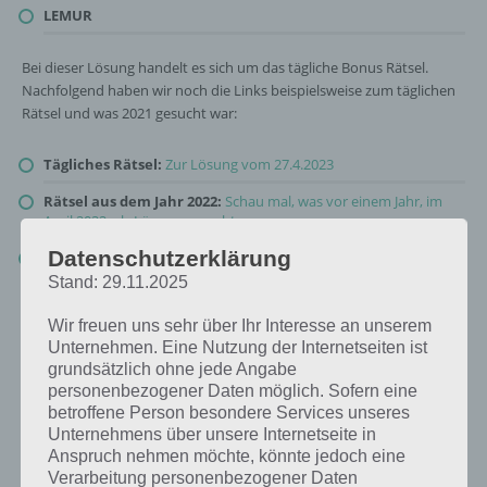
LEMUR
Bei dieser Lösung handelt es sich um das tägliche Bonus Rätsel.
Nachfolgend haben wir noch die Links beispielsweise zum täglichen
Rätsel und was 2021 gesucht war:
Tägliches Rätsel:
Zur Lösung vom 27.4.2023
Rätsel aus dem Jahr 2022:
Schau mal, was vor einem Jahr, im
April 2022, als Lösung gesucht war
Datenschutzerklärung
Zur Übersicht
:
4 Bilder 1 Wort Lösungen zu Ach, wie Süß im April
2023
!
Stand: 29.11.2025
Wir freuen uns sehr über Ihr Interesse an unserem
Unternehmen. Eine Nutzung der Internetseiten ist
grundsätzlich ohne jede Angabe
personenbezogener Daten möglich. Sofern eine
betroffene Person besondere Services unseres
Unternehmens über unsere Internetseite in
Anspruch nehmen möchte, könnte jedoch eine
Verarbeitung personenbezogener Daten