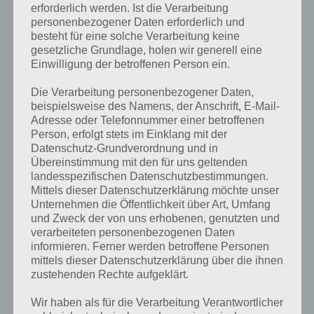
erforderlich werden. Ist die Verarbeitung
personenbezogener Daten erforderlich und
besteht für eine solche Verarbeitung keine
gesetzliche Grundlage, holen wir generell eine
Einwilligung der betroffenen Person ein.
Die Verarbeitung personenbezogener Daten,
beispielsweise des Namens, der Anschrift, E-Mail-
Adresse oder Telefonnummer einer betroffenen
Person, erfolgt stets im Einklang mit der
Datenschutz-Grundverordnung und in
Übereinstimmung mit den für uns geltenden
landesspezifischen Datenschutzbestimmungen.
Mittels dieser Datenschutzerklärung möchte unser
Unternehmen die Öffentlichkeit über Art, Umfang
und Zweck der von uns erhobenen, genutzten und
verarbeiteten personenbezogenen Daten
Kurze Begriffserklärung zur Lösung
informieren. Ferner werden betroffene Personen
Lemur
mittels dieser Datenschutzerklärung über die ihnen
zustehenden Rechte aufgeklärt.
Lemur ist die Lösung für das tägliche Bonus Rätsel am 27.4.2023 in 4
Wir haben als für die Verarbeitung Verantwortlicher
Bilder 1 Wort, doch welche Bedeutung hat dieses eigentlich und was