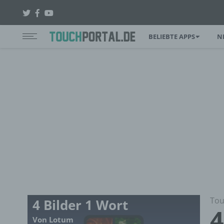
BELIEBTE APPS
N
Tou
4 Bilder 1 Wort
4
Von Lotum