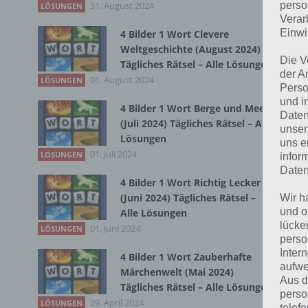
31. August 2024
Du 
perso
LÖSUNGEN
Verar
Einwi
4 Bilder 1 Wort Clevere
Weltgeschichte (August 2024)
Die V
Tägliches Rätsel – Alle Lösungen
der A
01. August 2024
LÖSUNGEN
Perso
und i
4 Bilder 1 Wort Berge und Meer
Daten
(Juli 2024) Tägliches Rätsel – Alle
unser
Lösungen
uns e
01. Juli 2024
LÖSUNGEN
infor
Daten
4 Bilder 1 Wort Richtig Lecker
(Juni 2024) Tägliches Rätsel –
Wir h
und o
Alle Lösungen
lücke
01. Juni 2024
LÖSUNGEN
perso
Inter
4 Bilder 1 Wort Zauberhafte
aufwe
Märchenwelt (Mai 2024)
Aus d
Tägliches Rätsel – Alle Lösungen
perso
29. April 2024
LÖSUNGEN
telef