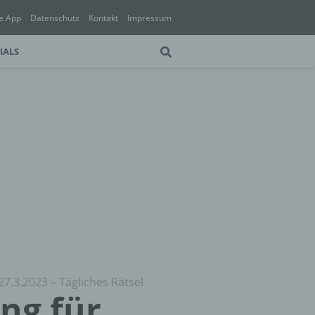
e App
Datenschutz
Kontakt
Impressum
IALS
27.3.2023 – Tägliches Rätsel
ung für