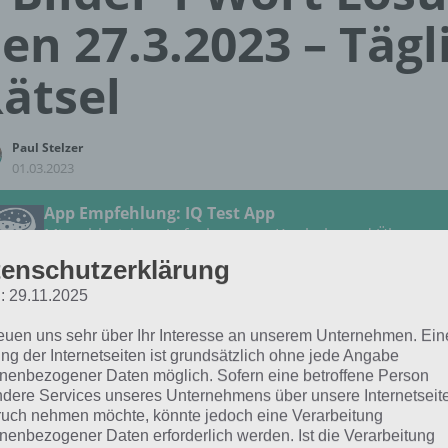
en 27.3.2023 – Tägl
ätsel
Paul Stelzer
01.03.2023
App Empfehlung: IQ Test App
Mit zahlreichen Aufgaben zum Knobeln und Üben
JETZT KOSTENLOS HERUNTERLADEN
enschutzerklärung
: 29.11.2025
 Lösung für das tägliche Rätsel vom 27.3.2023 zu Farben
reuen uns sehr über Ihr Interesse an unserem Unternehmen. Ein
4 Bilder 1 Wort. Wenn du dort aktuell feststeckst, hier die 
ng der Internetseiten ist grundsätzlich ohne jede Angabe
nenbezogener Daten möglich. Sofern eine betroffene Person
dere Services unseres Unternehmens über unsere Internetseite
GRAFFITI
uch nehmen möchte, könnte jedoch eine Verarbeitung
nenbezogener Daten erforderlich werden. Ist die Verarbeitung