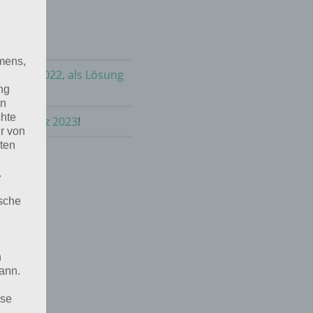
mens,
m März 2022, als Lösung
ng
en
chte
lt im März 2023
!
r von
ten
.
ische
n
ann.
ise