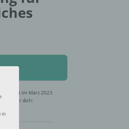
iches
frohe Welt im März 2023
e
Lösung für dich:
 in