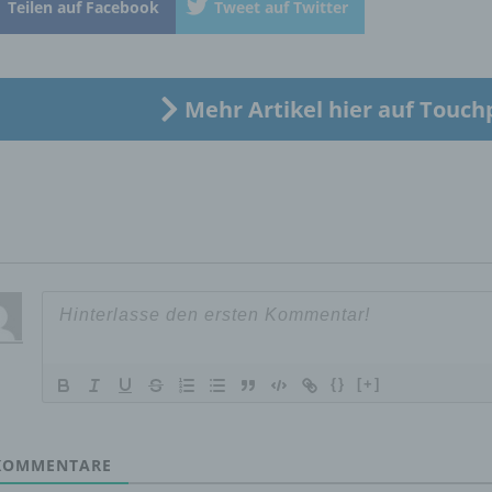
Teilen auf Facebook
Tweet auf Twitter
„betroffene Person") beziehen. Als identifizierbar wird eine natü
Person angesehen, die direkt oder indirekt, insbesondere mittel
Zuordnung zu einer Kennung wie einem Namen, zu einer
Kennnummer, zu Standortdaten, zu einer Online-Kennung oder
einem oder mehreren besonderen Merkmalen, die Ausdruck de
Mehr Artikel hier auf Touch
physischen, physiologischen, genetischen, psychischen,
wirtschaftlichen, kulturellen oder sozialen Identität dieser natür
Person sind, identifiziert werden kann.
b) betroffene Person
Betroffene Person ist jede identifizierte oder identifizierbare
natürliche Person, deren personenbezogene Daten von dem für
Verarbeitung Verantwortlichen verarbeitet werden.
{}
[+]
c) Verarbeitung
OMMENTARE
Verarbeitung ist jeder mit oder ohne Hilfe automatisierter Verfa