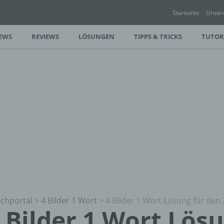
Startseite
Unser
EWS
REVIEWS
LÖSUNGEN
TIPPS & TRICKS
TUTOR
chportal
>
4 Bilder 1 Wort
>
4 Bilder 1 Wort Lösung für den 
 Bilder 1 Wort Lös