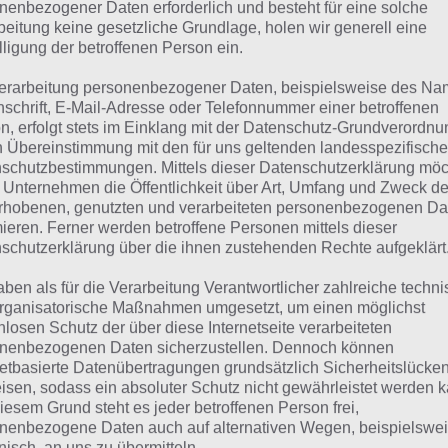
suchst eine andere Lösung?
nenbezogener Daten erforderlich und besteht für eine solche
beitung keine gesetzliche Grundlage, holen wir generell eine
lligung der betroffenen Person ein.
Tägliches BONUS Rätsel:
Zur Lösung vom 27.3.2023
erarbeitung personenbezogener Daten, beispielsweise des Na
Rätsel aus dem Jahr 2022:
Schau mal, was vor einem Jahr, i
nschrift, E-Mail-Adresse oder Telefonnummer einer betroffenen
n, erfolgt stets im Einklang mit der Datenschutz-Grundverordnu
gesucht war
n Übereinstimmung mit den für uns geltenden landesspezifisch
schutzbestimmungen. Mittels dieser Datenschutzerklärung mö
Zur Übersicht
:
4 Bilder 1 Wort Lösungen zu Farbenfrohe We
 Unternehmen die Öffentlichkeit über Art, Umfang und Zweck de
rhobenen, genutzten und verarbeiteten personenbezogenen Da
mieren. Ferner werden betroffene Personen mittels dieser
schutzerklärung über die ihnen zustehenden Rechte aufgeklärt
aben als für die Verarbeitung Verantwortlicher zahlreiche techn
rganisatorische Maßnahmen umgesetzt, um einen möglichst
nlosen Schutz der über diese Internetseite verarbeiteten
nenbezogenen Daten sicherzustellen. Dennoch können
netbasierte Datenübertragungen grundsätzlich Sicherheitslücke
isen, sodass ein absoluter Schutz nicht gewährleistet werden k
iesem Grund steht es jeder betroffenen Person frei,
nenbezogene Daten auch auf alternativen Wegen, beispielswe
onisch, an uns zu übermitteln.