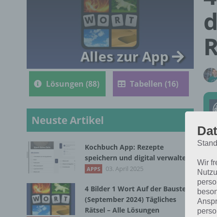
d
R
Alles zur App
Lösungen (88)
Tabellen (16)
Neuste Artikel
Dat
Stand
Kochbuch App: Rezepte
Die
speichern und digital verwalten
Wir f
in 
03. April 2025
APPS
Nutzu
perso
4 Bilder 1 Wort Auf der Baustelle
beson
(September 2024) Tägliches
Anspr
Rätsel – Alle Lösungen
perso