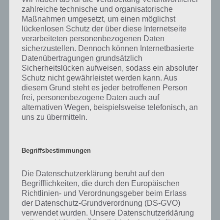
eigentlich und was gibt es dazu zu wissen? Passt das Wort auch zu
zahlreiche technische und organisatorische
Heureka, also handelt es sich hierbei um eine interessante
Maßnahmen umgesetzt, um einen möglichst
Erfindung? Zu bestimmten Lösungen präsentieren wir daher auch
lückenlosen Schutz der über diese Internetseite
immer eine kurze Begriffserklärung!
verarbeiteten personenbezogenen Daten
sicherzustellen. Dennoch können Internetbasierte
Datenübertragungen grundsätzlich
Zu Berechnen haben wir zunächst keine weiteren Informationen
Sicherheitslücken aufweisen, sodass ein absoluter
parat!
Schutz nicht gewährleistet werden kann. Aus
diesem Grund steht es jeder betroffenen Person
frei, personenbezogene Daten auch auf
alternativen Wegen, beispielsweise telefonisch, an
Auf WhatsApp teilen
Teilen auf Facebook
uns zu übermitteln.
Tweet auf Twitter
Begriffsbestimmungen
Die Datenschutzerklärung beruht auf den
Mehr Artikel hier auf Touchportal
Begrifflichkeiten, die durch den Europäischen
Richtlinien- und Verordnungsgeber beim Erlass
der Datenschutz-Grundverordnung (DS-GVO)
verwendet wurden. Unsere Datenschutzerklärung