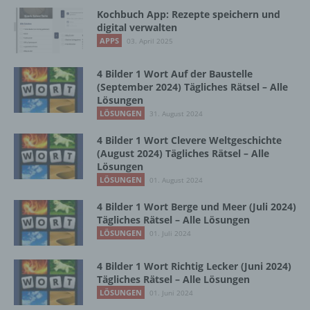
Vorgang oder jede solche Vorgangsreihe im
Kochbuch App: Rezepte speichern und
Zusammenhang mit personenbezogenen
digital verwalten
Daten wie das Erheben, das Erfassen, die
APPS
03. April 2025
Organisation, das Ordnen, die Speicherung,
die Anpassung oder Veränderung, das
4 Bilder 1 Wort Auf der Baustelle
Auslesen, das Abfragen, die Verwendung,
(September 2024) Tägliches Rätsel – Alle
die Offenlegung durch Übermittlung,
Lösungen
Verbreitung oder eine andere Form der
LÖSUNGEN
31. August 2024
Bereitstellung, den Abgleich oder die
Verknüpfung, die Einschränkung, das
4 Bilder 1 Wort Clevere Weltgeschichte
Löschen oder die Vernichtung.
(August 2024) Tägliches Rätsel – Alle
Lösungen
LÖSUNGEN
01. August 2024
d) Einschränkung der Verarbeitung
4 Bilder 1 Wort Berge und Meer (Juli 2024)
Tägliches Rätsel – Alle Lösungen
Einschränkung der Verarbeitung ist die
LÖSUNGEN
01. Juli 2024
Markierung gespeicherter
personenbezogener Daten mit dem Ziel, ihre
4 Bilder 1 Wort Richtig Lecker (Juni 2024)
künftige Verarbeitung einzuschränken.
Tägliches Rätsel – Alle Lösungen
LÖSUNGEN
01. Juni 2024