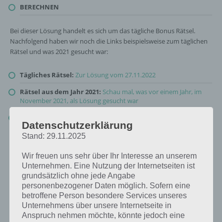
BERECHNEN
Bei dieser Lösung handelt es sich um das tägliche Bonus Rätsel.
Nachfolgend haben wir noch die Links beispielsweise zum täglichen
Rätsel und was 2021 gesucht war:
Tägliches Rätsel:
Zur Lösung vom 27.11.2022
Rätsel aus dem Jahr 2021:
Schau mal, was vor einem Jahr, im
November 2021, als Lösung gesucht war
Zur Übersicht
:
4 Bilder 1 Wort Lösungen zu Heureka im
Datenschutzerklärung
November 2022
!
Stand: 29.11.2025
Wir freuen uns sehr über Ihr Interesse an unserem
Unternehmen. Eine Nutzung der Internetseiten ist
grundsätzlich ohne jede Angabe
personenbezogener Daten möglich. Sofern eine
betroffene Person besondere Services unseres
Unternehmens über unsere Internetseite in
Anspruch nehmen möchte, könnte jedoch eine