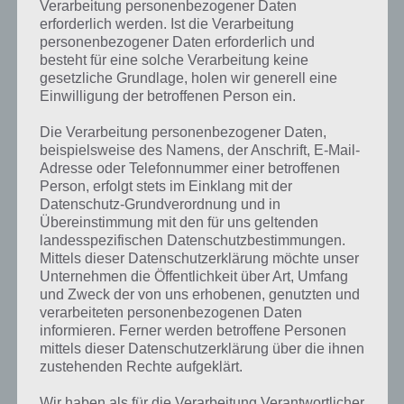
Verarbeitung personenbezogener Daten
erforderlich werden. Ist die Verarbeitung
personenbezogener Daten erforderlich und
besteht für eine solche Verarbeitung keine
gesetzliche Grundlage, holen wir generell eine
Einwilligung der betroffenen Person ein.
Die Verarbeitung personenbezogener Daten,
beispielsweise des Namens, der Anschrift, E-Mail-
Adresse oder Telefonnummer einer betroffenen
Person, erfolgt stets im Einklang mit der
Datenschutz-Grundverordnung und in
Übereinstimmung mit den für uns geltenden
landesspezifischen Datenschutzbestimmungen.
Mittels dieser Datenschutzerklärung möchte unser
Unternehmen die Öffentlichkeit über Art, Umfang
und Zweck der von uns erhobenen, genutzten und
Kurze Begriffserklärung zur Lösung
verarbeiteten personenbezogenen Daten
Berechnen
informieren. Ferner werden betroffene Personen
mittels dieser Datenschutzerklärung über die ihnen
zustehenden Rechte aufgeklärt.
Berechnen ist die Lösung für das tägliche Bonus Rätsel am
27.11.2022 in 4 Bilder 1 Wort, doch welche Bedeutung hat dieses
Wir haben als für die Verarbeitung Verantwortlicher