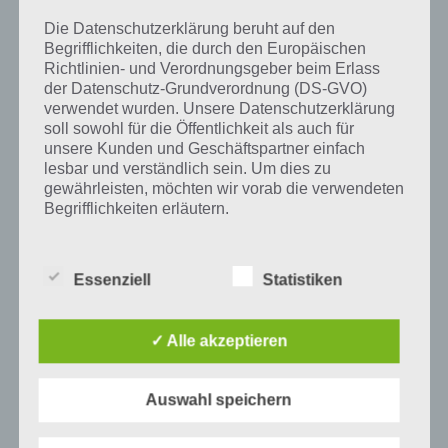
und Erkenntnissen gesehen, ist aber eigentlich mehr als das, da sie
bestehende Abläufe verbessert und bestehende Produkte und
Die Datenschutzerklärung beruht auf den
Begrifflichkeiten, die durch den Europäischen
Verfahren weiterentwickelt.
Richtlinien- und Verordnungsgeber beim Erlass
der Datenschutz-Grundverordnung (DS-GVO)
verwendet wurden. Unsere Datenschutzerklärung
soll sowohl für die Öffentlichkeit als auch für
Auf WhatsApp teilen
Teilen auf Facebook
unsere Kunden und Geschäftspartner einfach
lesbar und verständlich sein. Um dies zu
Tweet auf Twitter
gewährleisten, möchten wir vorab die verwendeten
Begrifflichkeiten erläutern.
Wir verwenden in dieser Datenschutzerklärung
unter anderem die folgenden Begriffe:
Mehr Artikel hier auf Touchportal
Essenziell
Statistiken
a) personenbezogene Daten
✓ Alle akzeptieren
Personenbezogene Daten sind alle
Auswahl speichern
Informationen, die sich auf eine identifizierte
oder identifizierbare natürliche Person (im
Folgenden „betroffene Person") beziehen.