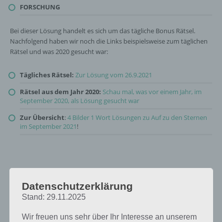
FORSCHUNG
Bei dieser Lösung handelt es sich um das tägliche Bonus Rätsel.
Nachfolgend haben wir noch die Links beispielsweise zum täglichen
Rätsel und was 2020 gesucht war:
Tägliches Rätsel:
Zur Lösung vom 26.9.2021
Rätsel aus dem Jahr 2020:
Schau mal, was vor einem Jahr, im
September 2020, als Lösung gesucht war
Zur Übersicht
:
4 Bilder 1 Wort Lösungen zu Auf zu den Sternen
im September 2021
!
Datenschutzerklärung
Stand: 29.11.2025
Wir freuen uns sehr über Ihr Interesse an unserem