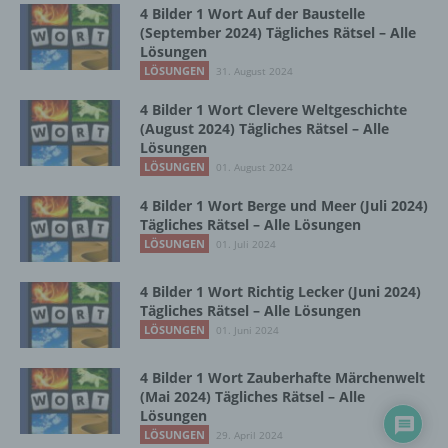
Einschränkung der Verarbeitung ist die
4 Bilder 1 Wort Auf der Baustelle
Markierung gespeicherter
(September 2024) Tägliches Rätsel – Alle
personenbezogener Daten mit dem Ziel, ihre
Lösungen
künftige Verarbeitung einzuschränken.
LÖSUNGEN
31. August 2024
4 Bilder 1 Wort Clevere Weltgeschichte
(August 2024) Tägliches Rätsel – Alle
e) Profiling
Lösungen
LÖSUNGEN
01. August 2024
Profiling ist jede Art der automatisierten
Verarbeitung personenbezogener Daten, die
4 Bilder 1 Wort Berge und Meer (Juli 2024)
darin besteht, dass diese
Tägliches Rätsel – Alle Lösungen
personenbezogenen Daten verwendet
LÖSUNGEN
01. Juli 2024
werden, um bestimmte persönliche Aspekte,
die sich auf eine natürliche Person beziehen,
4 Bilder 1 Wort Richtig Lecker (Juni 2024)
zu bewerten, insbesondere, um Aspekte
Tägliches Rätsel – Alle Lösungen
bezüglich Arbeitsleistung, wirtschaftlicher
LÖSUNGEN
01. Juni 2024
Lage, Gesundheit, persönlicher Vorlieben,
Interessen, Zuverlässigkeit, Verhalten,
4 Bilder 1 Wort Zauberhafte Märchenwelt
Aufenthaltsort oder Ortswechsel dieser
(Mai 2024) Tägliches Rätsel – Alle
natürlichen Person zu analysieren oder
Lösungen
vorherzusagen.
LÖSUNGEN
29. April 2024