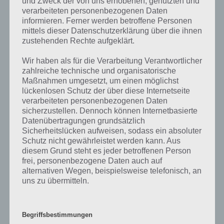
und Zweck der von uns erhobenen, genutzten und
was gibt es dazu zu wissen? Passt das Wort auch zu Auf zu den
verarbeiteten personenbezogenen Daten
Sternen? Zu bestimmten Lösungen präsentieren wir daher auch
informieren. Ferner werden betroffene Personen
immer eine kurze Begriffserklärung!
mittels dieser Datenschutzerklärung über die ihnen
zustehenden Rechte aufgeklärt.
Forschung ist die Suche nach neuen Erkenntnissen mithilfe der
wissenschaftlichen Methode. Die Daten werden analysiert, die
Wir haben als für die Verarbeitung Verantwortlicher
Experimente aufgezeichnet und die wissenschaftlichen Ergebnisse in
zahlreiche technische und organisatorische
Fachzeitschriften veröffentlicht oder auf Fachkonferenzen
Maßnahmen umgesetzt, um einen möglichst
vorgestellt.
lückenlosen Schutz der über diese Internetseite
verarbeiteten personenbezogenen Daten
sicherzustellen. Dennoch können Internetbasierte
Ob in der Chemie, in der Medizin, im Maschinenbau, in der
Datenübertragungen grundsätzlich
Automobilindustrie oder in der Elektronik: Die Entwicklung und die
Sicherheitslücken aufweisen, sodass ein absoluter
Forschung sind ein wesentlicher Bestandteil der
Schutz nicht gewährleistet werden kann. Aus
Innovationsfähigkeit eines Unternehmens. Viele Unternehmen
diesem Grund steht es jeder betroffenen Person
investieren gezielt in diesen Bereich, indem sie eigene Abteilungen
frei, personenbezogene Daten auch auf
einrichten oder mit Forschungsinstituten zusammenarbeiten, aber
alternativen Wegen, beispielsweise telefonisch, an
diese Art der Forschungstätigkeit ist sehr ergebnisorientiert und die
uns zu übermitteln.
Grundlagenforschung ist für das Unternehmen nur von
untergeordneter Bedeutung.
Begriffsbestimmungen
Forschung wird als Ergänzung zu neuen Innovationen, Erfindungen