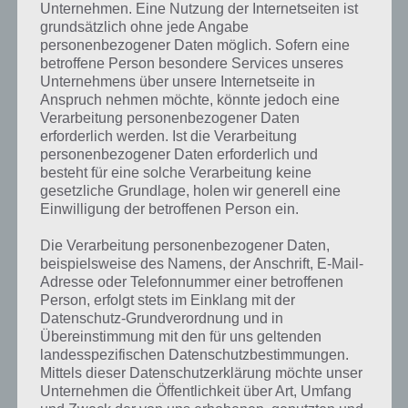
Unternehmen. Eine Nutzung der Internetseiten ist
grundsätzlich ohne jede Angabe
personenbezogener Daten möglich. Sofern eine
betroffene Person besondere Services unseres
Unternehmens über unsere Internetseite in
Anspruch nehmen möchte, könnte jedoch eine
Verarbeitung personenbezogener Daten
erforderlich werden. Ist die Verarbeitung
personenbezogener Daten erforderlich und
besteht für eine solche Verarbeitung keine
gesetzliche Grundlage, holen wir generell eine
Einwilligung der betroffenen Person ein.
Die Verarbeitung personenbezogener Daten,
beispielsweise des Namens, der Anschrift, E-Mail-
Adresse oder Telefonnummer einer betroffenen
Person, erfolgt stets im Einklang mit der
Kurze Begriffserklärung zur Lösung
Datenschutz-Grundverordnung und in
Forschung
Übereinstimmung mit den für uns geltenden
landesspezifischen Datenschutzbestimmungen.
Mittels dieser Datenschutzerklärung möchte unser
Forschung ist die Lösung für das tägliche Bonus Rätsel am 26.9.2021
Unternehmen die Öffentlichkeit über Art, Umfang
in 4 Bilder 1 Wort, doch welche Bedeutung hat dieses eigentlich und