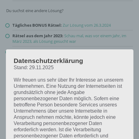
Du suchst eine andere Lösung?
Tägliches BONUS Rätsel:
Zur Lösung vom 26.3.2024
Rätsel aus dem Jahr 2023:
Schau mal, was vor einem Jahr, im
März 2023, als Lösung gesucht war
Zur Übersicht
:
4 Bilder 1 Wort Lösungen zu Welt der Pflanzen im
März 2024
!
Datenschutzerklärung
Stand: 29.11.2025
Wir freuen uns sehr über Ihr Interesse an unserem
Unternehmen. Eine Nutzung der Internetseiten ist
grundsätzlich ohne jede Angabe
personenbezogener Daten möglich. Sofern eine
betroffene Person besondere Services unseres
Unternehmens über unsere Internetseite in
Anspruch nehmen möchte, könnte jedoch eine
Verarbeitung personenbezogener Daten
erforderlich werden. Ist die Verarbeitung
personenbezogener Daten erforderlich und