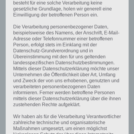
besteht für eine solche Verarbeitung keine
gesetzliche Grundlage, holen wir generell eine
Einwilligung der betroffenen Person ein.
Die Verarbeitung personenbezogener Daten,
beispielsweise des Namens, der Anschrift, E-Mail-
Adresse oder Telefonnummer einer betroffenen
Person, erfolgt stets im Einklang mit der
Datenschutz-Grundverordnung und in
Übereinstimmung mit den für uns geltenden
landesspezifischen Datenschutzbestimmungen.
Mittels dieser Datenschutzerklärung möchte unser
Unternehmen die Öffentlichkeit über Art, Umfang
Kurze Begriffserklärung zur Lösung Eiche
und Zweck der von uns erhobenen, genutzten und
verarbeiteten personenbezogenen Daten
informieren. Ferner werden betroffene Personen
Eiche ist die Lösung für das tägliche Rätsel am 26.3.2024 in 4 Bilder 1
mittels dieser Datenschutzerklärung über die ihnen
Wort, doch welche Bedeutung hat dieses eigentlich und was gibt es
zustehenden Rechte aufgeklärt.
dazu zu wissen? Passt das Wort auch zu Welt der Pflanzen? Zu
bestimmten Lösungen präsentieren wir daher auch immer eine
Wir haben als für die Verarbeitung Verantwortlicher
kurze Begriffserklärung!
zahlreiche technische und organisatorische
Maßnahmen umgesetzt, um einen möglichst