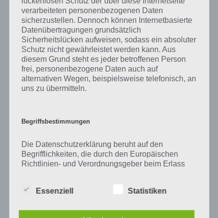
lückenlosen Schutz der über diese Internetseite
Zu Eiche haben wir zunächst keine weiteren Informationen parat!
verarbeiteten personenbezogenen Daten
sicherzustellen. Dennoch können Internetbasierte
Datenübertragungen grundsätzlich
Sicherheitslücken aufweisen, sodass ein absoluter
Auf WhatsApp teilen
Teilen auf Facebook
Schutz nicht gewährleistet werden kann. Aus
diesem Grund steht es jeder betroffenen Person
frei, personenbezogene Daten auch auf
Tweet auf Twitter
alternativen Wegen, beispielsweise telefonisch, an
uns zu übermitteln.
Mehr Artikel hier auf Touchportal
Begriffsbestimmungen
Die Datenschutzerklärung beruht auf den
Begrifflichkeiten, die durch den Europäischen
Richtlinien- und Verordnungsgeber beim Erlass
der Datenschutz-Grundverordnung (DS-GVO)
verwendet wurden. Unsere Datenschutzerklärung
Essenziell
Statistiken
soll sowohl für die Öffentlichkeit als auch für
unsere Kunden und Geschäftspartner einfach
lesbar und verständlich sein. Um dies zu