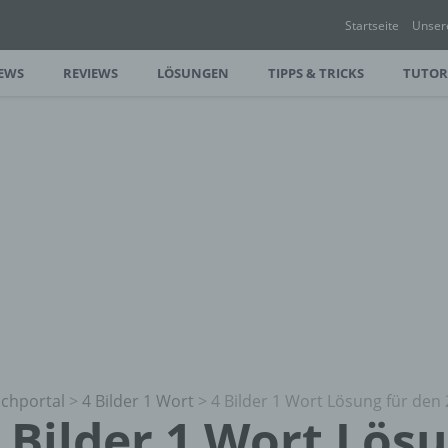
Startseite
Unser
EWS
REVIEWS
LÖSUNGEN
TIPPS & TRICKS
TUTOR
chportal
>
4 Bilder 1 Wort
>
4 Bilder 1 Wort Lösung für den 
 Bilder 1 Wort Lös