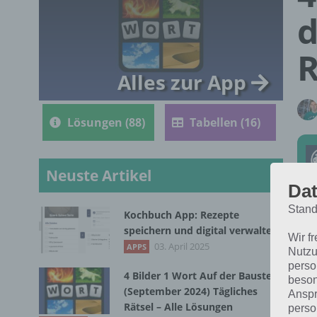
d
R
Alles zur App
Lösungen (88)
Tabellen (16)
Neuste Artikel
Dat
Stand
Kochbuch App: Rezepte
Die
speichern und digital verwalten
Wir f
in 
03. April 2025
APPS
Nutzu
perso
4 Bilder 1 Wort Auf der Baustelle
beson
(September 2024) Tägliches
Anspr
Rätsel – Alle Lösungen
perso