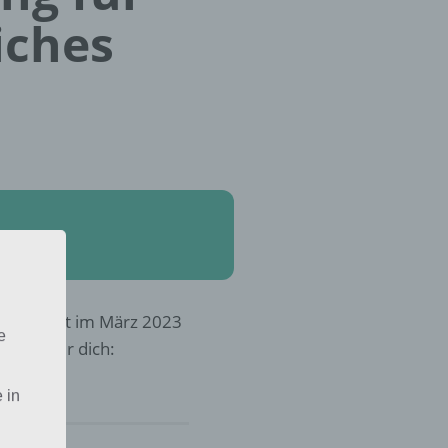
iches
frohe Welt im März 2023
e
Lösung für dich:
 in