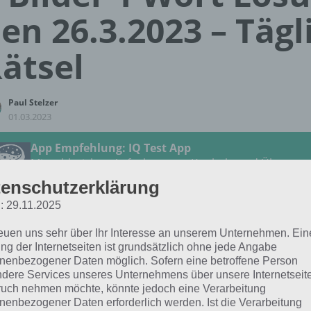
en 26.3.2023 – Tägl
ätsel
Paul Stelzer
01.03.2023
App Empfehlung: IQ Test App
Mit zahlreichen Aufgaben zum Knobeln und Üben
JETZT KOSTENLOS HERUNTERLADEN
enschutzerklärung
: 29.11.2025
 Lösung für das tägliche Rätsel vom 26.3.2023 zu Farben
reuen uns sehr über Ihr Interesse an unserem Unternehmen. Ein
4 Bilder 1 Wort. Wenn du dort aktuell feststeckst, hier die 
ng der Internetseiten ist grundsätzlich ohne jede Angabe
nenbezogener Daten möglich. Sofern eine betroffene Person
dere Services unseres Unternehmens über unsere Internetseite
NACHTISCH
uch nehmen möchte, könnte jedoch eine Verarbeitung
nenbezogener Daten erforderlich werden. Ist die Verarbeitung