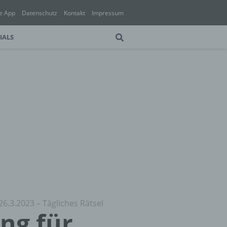
e App
Datenschutz
Kontakt
Impressum
IALS
26.3.2023 – Tägliches Rätsel
ung für