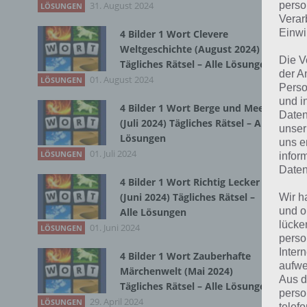
31. August 2024
Du 
perso
LÖSUNGEN
Verar
Einwi
4 Bilder 1 Wort Clevere
Weltgeschichte (August 2024)
Die V
Tägliches Rätsel – Alle Lösungen
der A
01. August 2024
LÖSUNGEN
Perso
und i
4 Bilder 1 Wort Berge und Meer
Daten
(Juli 2024) Tägliches Rätsel – Alle
unser
Lösungen
uns e
01. Juli 2024
LÖSUNGEN
infor
Daten
4 Bilder 1 Wort Richtig Lecker
(Juni 2024) Tägliches Rätsel –
Wir h
und o
Alle Lösungen
lücke
01. Juni 2024
LÖSUNGEN
perso
Inter
4 Bilder 1 Wort Zauberhafte
aufwe
Märchenwelt (Mai 2024)
Aus d
Tägliches Rätsel – Alle Lösungen
perso
29. April 2024
LÖSUNGEN
telef