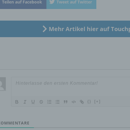
Teilen auf Facebook
Tweet auf Twitter
„betroffene Person") beziehen. Als identifizierbar wird eine natü
Person angesehen, die direkt oder indirekt, insbesondere mittel
Zuordnung zu einer Kennung wie einem Namen, zu einer
Kennnummer, zu Standortdaten, zu einer Online-Kennung oder
einem oder mehreren besonderen Merkmalen, die Ausdruck de
Mehr Artikel hier auf Touch
physischen, physiologischen, genetischen, psychischen,
wirtschaftlichen, kulturellen oder sozialen Identität dieser natür
Person sind, identifiziert werden kann.
b) betroffene Person
Betroffene Person ist jede identifizierte oder identifizierbare
natürliche Person, deren personenbezogene Daten von dem für
Verarbeitung Verantwortlichen verarbeitet werden.
{}
[+]
c) Verarbeitung
OMMENTARE
Verarbeitung ist jeder mit oder ohne Hilfe automatisierter Verfa