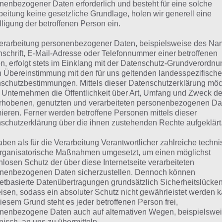
suchst eine andere Lösung?
nenbezogener Daten erforderlich und besteht für eine solche
beitung keine gesetzliche Grundlage, holen wir generell eine
lligung der betroffenen Person ein.
Tägliches BONUS Rätsel:
Zur Lösung vom 26.3.2023
erarbeitung personenbezogener Daten, beispielsweise des Na
Rätsel aus dem Jahr 2022:
Schau mal, was vor einem Jahr, i
nschrift, E-Mail-Adresse oder Telefonnummer einer betroffenen
n, erfolgt stets im Einklang mit der Datenschutz-Grundverordnu
gesucht war
n Übereinstimmung mit den für uns geltenden landesspezifisch
schutzbestimmungen. Mittels dieser Datenschutzerklärung mö
Zur Übersicht
:
4 Bilder 1 Wort Lösungen zu Farbenfrohe We
 Unternehmen die Öffentlichkeit über Art, Umfang und Zweck de
rhobenen, genutzten und verarbeiteten personenbezogenen Da
mieren. Ferner werden betroffene Personen mittels dieser
schutzerklärung über die ihnen zustehenden Rechte aufgeklärt
aben als für die Verarbeitung Verantwortlicher zahlreiche techn
rganisatorische Maßnahmen umgesetzt, um einen möglichst
nlosen Schutz der über diese Internetseite verarbeiteten
nenbezogenen Daten sicherzustellen. Dennoch können
netbasierte Datenübertragungen grundsätzlich Sicherheitslücke
isen, sodass ein absoluter Schutz nicht gewährleistet werden k
iesem Grund steht es jeder betroffenen Person frei,
nenbezogene Daten auch auf alternativen Wegen, beispielswe
onisch, an uns zu übermitteln.