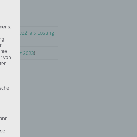
mens,
m März 2022, als Lösung
ng
en
chte
lt im März 2023
!
r von
ten
.
ische
n
ann.
ise