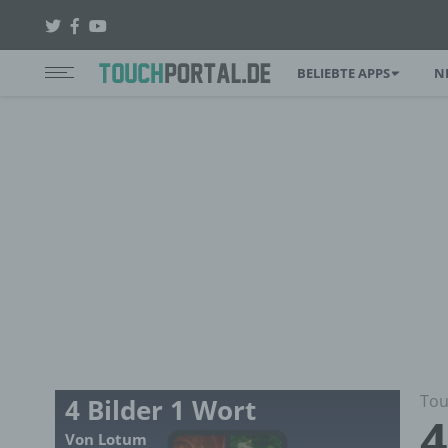
BELIEBTE APPS
N
Tou
4 Bilder 1 Wort
4
Von Lotum