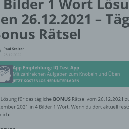
 Bilder 1 Wort Lös
en 26.12.2021 – Täg
onus Rätsel
Paul Stelzer
25.12.2022
App Empfehlung: IQ Test App
Mit zahlreichen Aufgaben zum Knobeln und Üben
JETZT KOSTENLOS HERUNTERLADEN
 Lösung für das tägliche
BONUS
Rätsel vom 26.12.2021 z
ember 2021 in 4 Bilder 1 Wort. Wenn du dort aktuell fests
 dich: