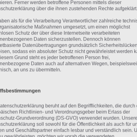
mieren. Ferner werden betroffene Personen mittels dieser
schutzerklärung über die ihnen zustehenden Rechte aufgeklärt
aben als für die Verarbeitung Verantwortlicher zahlreiche techn
rganisatorische Maßnahmen umgesetzt, um einen möglichst
nlosen Schutz der über diese Internetseite verarbeiteten
nenbezogenen Daten sicherzustellen. Dennoch können
netbasierte Datenübertragungen grundsätzlich Sicherheitslücke
isen, sodass ein absoluter Schutz nicht gewährleistet werden k
urze Begriffserklärung z
iesem Grund steht es jeder betroffenen Person frei,
nenbezogene Daten auch auf alternativen Wegen, beispielswe
reude
onisch, an uns zu übermitteln.
ude ist die Lösung für das tägliche Bonus Rätsel am 26.12.
iffsbestimmungen
h welche Bedeutung hat dieses eigentlich und was gibt es
 Wort auch zu Winter Wunderland? Zu bestimmten Lösung
atenschutzerklärung beruht auf den Begrifflichkeiten, die durch
äischen Richtlinien- und Verordnungsgeber beim Erlass der
er auch immer eine kurze Begriffserklärung!
schutz-Grundverordnung (DS-GVO) verwendet wurden. Unser
schutzerklärung soll sowohl für die Öffentlichkeit als auch für u
 ist eigentlich Freude? Auf den Bildern konnten wir lache
n und Geschäftspartner einfach lesbar und verständlich sein.
horie getriebene Personen sehen. Glücklich sein, dass ist
zu gewährleisten, möchten wir vorab die verwendeten