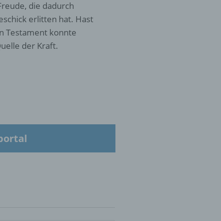
Freude, die dadurch
chick erlitten hat. Hast
en Testament konnte
 die
uelle der Kraft.
hren
en,
die
portal
oder
tung.