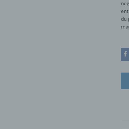
neg
ent
du 
man