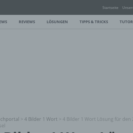
Startseite
Unser
EWS
REVIEWS
LÖSUNGEN
TIPPS & TRICKS
TUTOR
chportal
>
4 Bilder 1 Wort
>
4 Bilder 1 Wort Lösung für den
sel