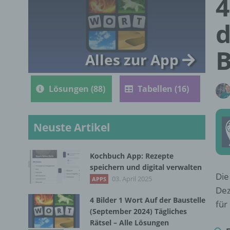
4
d
B
Alles zur App
Lösungen (88)
Tabellen (16)
Neuste Artikel
Kochbuch App: Rezepte
speichern und digital verwalten
Die
03. April 2025
APPS
Dez
4 Bilder 1 Wort Auf der Baustelle
für
(September 2024) Tägliches
Rätsel – Alle Lösungen