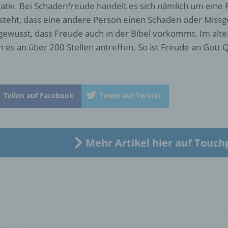
b) betroffene Person
ativ. Bei Schadenfreude handelt es sich nämlich um eine 
steht, dass eine andere Person einen Schaden oder Missges
Betroffene Person ist jede identifizierte oder identifizierbare
gewusst, dass Freude auch in der Bibel vorkommt. Im alt
natürliche Person, deren personenbezogene Daten von dem für
 es an über 200 Stellen antreffen. So ist Freude an Gott Q
Verarbeitung Verantwortlichen verarbeitet werden.
c) Verarbeitung
Teilen auf Facebook
Tweet auf Twitter
Verarbeitung ist jeder mit oder ohne Hilfe automatisierter Verfa
ausgeführte Vorgang oder jede solche Vorgangsreihe im
Zusammenhang mit personenbezogenen Daten wie das Erheb
das Erfassen, die Organisation, das Ordnen, die Speicherung, 
Mehr Artikel hier auf Touch
Anpassung oder Veränderung, das Auslesen, das Abfragen, die
Verwendung, die Offenlegung durch Übermittlung, Verbreitung 
eine andere Form der Bereitstellung, den Abgleich oder die
Verknüpfung, die Einschränkung, das Löschen oder die Vernich
d) Einschränkung der Verarbeitung