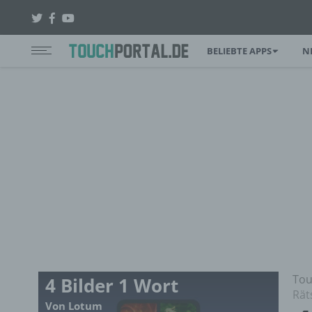
BELIEBTE APPS
N
Tou
4 Bilder 1 Wort
Rät
Von Lotum