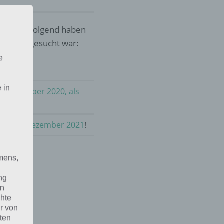
sel. Nachfolgend haben
as 2020 gesucht war:
e
 in
im Dezember 2020, als
land im Dezember 2021
!
mens,
ng
en
chte
r von
ten