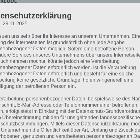
FREUDE
enschutzerklärung
 dieser Lösung handelt es sich um das tägliche Bonus Rät
: 29.11.2025
 noch die Links beispielsweise zum täglichen Rätsel und w
reuen uns sehr über Ihr Interesse an unserem Unternehmen. Ein
ng der Internetseiten ist grundsätzlich ohne jede Angabe
ägliches Rätsel:
Zur Lösung vom 26.12.2021
nenbezogener Daten möglich. Sofern eine betroffene Person
dere Services unseres Unternehmens über unsere Internetseite
Rätsel aus dem Jahr 2020:
Schau mal, was vor einem Jahr, 
uch nehmen möchte, könnte jedoch eine Verarbeitung
Lösung gesucht war
nenbezogener Daten erforderlich werden. Ist die Verarbeitung
nenbezogener Daten erforderlich und besteht für eine solche
Zur Übersicht
:
4 Bilder 1 Wort Lösungen zu Winter Wunder
beitung keine gesetzliche Grundlage, holen wir generell eine
lligung der betroffenen Person ein.
erarbeitung personenbezogener Daten, beispielsweise des Na
nschrift, E-Mail-Adresse oder Telefonnummer einer betroffenen
n, erfolgt stets im Einklang mit der Datenschutz-Grundverordnu
n Übereinstimmung mit den für uns geltenden landesspezifisch
schutzbestimmungen. Mittels dieser Datenschutzerklärung mö
 Unternehmen die Öffentlichkeit über Art, Umfang und Zweck de
rhobenen, genutzten und verarbeiteten personenbezogenen Da