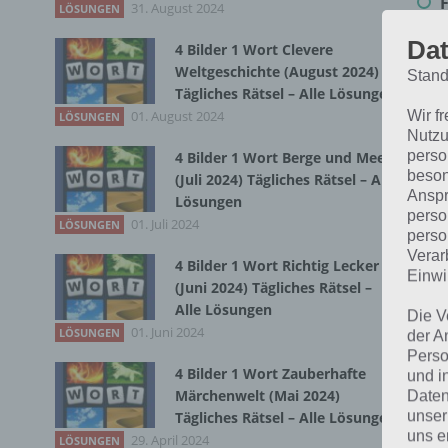
31. August 2024
LÖSUNGEN
Dat
4 Bilder 1 Wort Clevere
Bei
Weltgeschichte (August 2024)
Stand
wir
Tägliches Rätsel – Alle Lösungen
01. August 2024
Wir f
LÖSUNGEN
Nutzu
T
perso
4 Bilder 1 Wort Berge und Meer
beson
(Juli 2024) Tägliches Rätsel – Alle
Anspr
Lösungen
perso
01. Juli 2024
LÖSUNGEN
perso
Verar
4 Bilder 1 Wort Richtig Lecker
Einwi
(Juni 2024) Tägliches Rätsel –
Alle Lösungen
Die V
01. Juni 2024
LÖSUNGEN
der A
Perso
4 Bilder 1 Wort Zauberhafte
und i
Märchenwelt (Mai 2024)
Daten
unser
Tägliches Rätsel – Alle Lösungen
uns e
29. April 2024
LÖSUNGEN