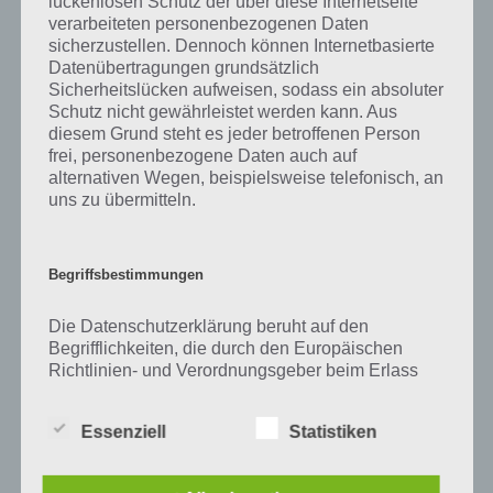
lückenlosen Schutz der über diese Internetseite
Zu Kern haben wir zunächst keine weiteren Informationen parat!
verarbeiteten personenbezogenen Daten
sicherzustellen. Dennoch können Internetbasierte
Datenübertragungen grundsätzlich
Sicherheitslücken aufweisen, sodass ein absoluter
Auf WhatsApp teilen
Teilen auf Facebook
Schutz nicht gewährleistet werden kann. Aus
diesem Grund steht es jeder betroffenen Person
frei, personenbezogene Daten auch auf
Tweet auf Twitter
alternativen Wegen, beispielsweise telefonisch, an
uns zu übermitteln.
Mehr Artikel hier auf Touchportal
Begriffsbestimmungen
Die Datenschutzerklärung beruht auf den
Begrifflichkeiten, die durch den Europäischen
Richtlinien- und Verordnungsgeber beim Erlass
der Datenschutz-Grundverordnung (DS-GVO)
verwendet wurden. Unsere Datenschutzerklärung
Essenziell
Statistiken
soll sowohl für die Öffentlichkeit als auch für
unsere Kunden und Geschäftspartner einfach
lesbar und verständlich sein. Um dies zu