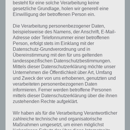
besteht für eine solche Verarbeitung keine
gesetzliche Grundlage, holen wir generell eine
Einwilligung der betroffenen Person ein.
Die Verarbeitung personenbezogener Daten,
beispielsweise des Namens, der Anschrift, E-Mail-
Adresse oder Telefonnummer einer betroffenen
Person, erfolgt stets im Einklang mit der
Datenschutz-Grundverordnung und in
Übereinstimmung mit den für uns geltenden
landesspezifischen Datenschutzbestimmungen.
Mittels dieser Datenschutzerklärung möchte unser
Unternehmen die Öffentlichkeit über Art, Umfang
Kurze Begriffserklärung zur Lösung Kern
und Zweck der von uns erhobenen, genutzten und
verarbeiteten personenbezogenen Daten
informieren. Ferner werden betroffene Personen
Kern ist die Lösung für das tägliche Rätsel am 26.1.2024 in 4 Bilder 1
mittels dieser Datenschutzerklärung über die ihnen
Wort, doch welche Bedeutung hat dieses eigentlich und was gibt es
zustehenden Rechte aufgeklärt.
dazu zu wissen? Passt das Wort auch zu Unsere Erde? Zu
bestimmten Lösungen präsentieren wir daher auch immer eine
Wir haben als für die Verarbeitung Verantwortlicher
kurze Begriffserklärung!
zahlreiche technische und organisatorische
Maßnahmen umgesetzt, um einen möglichst