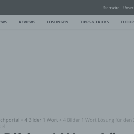
Startseite
Unser
EWS
REVIEWS
LÖSUNGEN
TIPPS & TRICKS
TUTOR
chportal
>
4 Bilder 1 Wort
>
4 Bilder 1 Wort Lösung für den 
sel