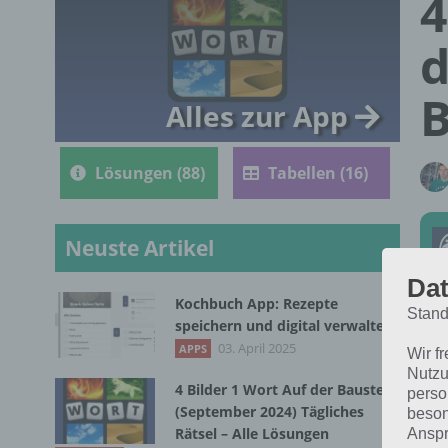
4
d
B
Alles zur App
Lösungen (88)
Tabellen (16)
Neuste Artikel
Dat
Kochbuch App: Rezepte
Stand
speichern und digital verwalten
Die
03. April 2025
APPS
Wir f
202
Nutzu
4 Bilder 1 Wort Auf der Baustelle
perso
(September 2024) Tägliches
beson
Rätsel – Alle Lösungen
Anspr