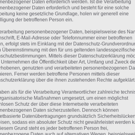
nenbezogener Daten erforderlich werden. Ist die Verarbeitung
nenbezogener Daten erforderlich und besteht für eine solche
 dieser Lösung handelt es sich um das tägliche Bonus Rät
beitung keine gesetzliche Grundlage, holen wir generell eine
 noch die Links beispielsweise zum täglichen Rätsel und w
lligung der betroffenen Person ein.
erarbeitung personenbezogener Daten, beispielsweise des Na
ägliches Rätsel:
Zur Lösung vom 25.8.2023
nschrift, E-Mail-Adresse oder Telefonnummer einer betroffenen
n, erfolgt stets im Einklang mit der Datenschutz-Grundverordnu
Rätsel aus dem Jahr 2022:
Schau mal, was vor einem Jahr, i
n Übereinstimmung mit den für uns geltenden landesspezifisch
Lösung gesucht war
schutzbestimmungen. Mittels dieser Datenschutzerklärung mö
 Unternehmen die Öffentlichkeit über Art, Umfang und Zweck de
Zur Übersicht
:
4 Bilder 1 Wort Lösungen zu Es wird laut im 
rhobenen, genutzten und verarbeiteten personenbezogenen Da
mieren. Ferner werden betroffene Personen mittels dieser
schutzerklärung über die ihnen zustehenden Rechte aufgeklärt
aben als für die Verarbeitung Verantwortlicher zahlreiche techn
rganisatorische Maßnahmen umgesetzt, um einen möglichst
nlosen Schutz der über diese Internetseite verarbeiteten
nenbezogenen Daten sicherzustellen. Dennoch können
netbasierte Datenübertragungen grundsätzlich Sicherheitslücke
isen, sodass ein absoluter Schutz nicht gewährleistet werden k
iesem Grund steht es jeder betroffenen Person frei,
nenbezogene Daten auch auf alternativen Wegen, beispielswe