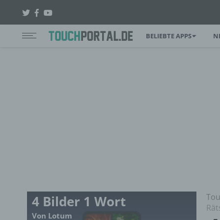
BELIEBTE APPS
N
Tou
4 Bilder 1 Wort
Rät
Von Lotum