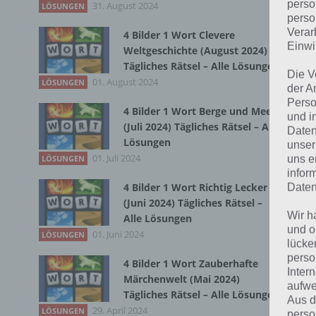
perso
31. August 2024
LÖSUNGEN
perso
Bei
Verar
4 Bilder 1 Wort Clevere
wir
Einwi
Weltgeschichte (August 2024)
Tägliches Rätsel – Alle Lösungen
Die V
T
01. August 2024
LÖSUNGEN
der A
Perso
4 Bilder 1 Wort Berge und Meer
und i
(Juli 2024) Tägliches Rätsel – Alle
Daten
Lösungen
unser
01. Juli 2024
uns e
LÖSUNGEN
infor
4 Bilder 1 Wort Richtig Lecker
Daten
(Juni 2024) Tägliches Rätsel –
Wir h
Alle Lösungen
und o
01. Juni 2024
LÖSUNGEN
lücke
perso
4 Bilder 1 Wort Zauberhafte
Inter
Märchenwelt (Mai 2024)
aufwe
Tägliches Rätsel – Alle Lösungen
Aus d
29. April 2024
LÖSUNGEN
perso