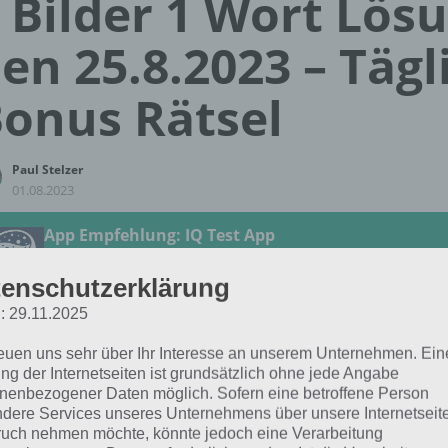
 Bilder 1 Wort Lös
en 25.8.2023 – Tägl
onus Rätsel
Paul Stelzer
01.08.2023
App Empfehlung: IQ Test App
Mit zahlreichen Aufgaben zum Knobeln und Üben
JETZT KOSTENLOS HERUNTERLADEN
enschutzerklärung
: 29.11.2025
 Lösung für das tägliche
BONUS
Rätsel vom 25.8.2023 zu E
reuen uns sehr über Ihr Interesse an unserem Unternehmen. Ein
3 in 4 Bilder 1 Wort. Wenn du dort aktuell feststeckst, hie
ng der Internetseiten ist grundsätzlich ohne jede Angabe
nenbezogener Daten möglich. Sofern eine betroffene Person
dere Services unseres Unternehmens über unsere Internetseite
SCHÄDEL
uch nehmen möchte, könnte jedoch eine Verarbeitung