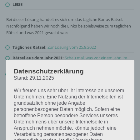
LEISE
Bei dieser Lösung handelt es sich um das tägliche Bonus Rätsel.
Nachfolgend haben wir noch die Links beispielsweise zum täglichen
Rätsel und was 2021 gesucht war:
Tägliches Rätsel:
Zur Lösung vom 25.8.2022
Rätsel aus dem Jahr 2021:
Schau mal, was vor einem Jahr, im
August 2021, als Lösung gesucht war
Datenschutzerklärung
Zur Übersicht
:
4 Bilder 1 Wort Lösungen zu Endlich Schule im
Stand: 29.11.2025
August 2022
!
Wir freuen uns sehr über Ihr Interesse an unserem
Unternehmen. Eine Nutzung der Internetseiten ist
grundsätzlich ohne jede Angabe
personenbezogener Daten möglich. Sofern eine
betroffene Person besondere Services unseres
Unternehmens über unsere Internetseite in
Anspruch nehmen möchte, könnte jedoch eine
Verarbeitung personenbezogener Daten