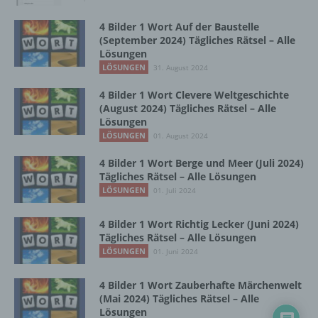
Zusammenhang mit personenbezogenen
Daten wie das Erheben, das Erfassen, die
4 Bilder 1 Wort Auf der Baustelle
Organisation, das Ordnen, die Speicherung,
(September 2024) Tägliches Rätsel – Alle
die Anpassung oder Veränderung, das
Lösungen
Auslesen, das Abfragen, die Verwendung,
LÖSUNGEN
31. August 2024
die Offenlegung durch Übermittlung,
Verbreitung oder eine andere Form der
4 Bilder 1 Wort Clevere Weltgeschichte
(August 2024) Tägliches Rätsel – Alle
Bereitstellung, den Abgleich oder die
Lösungen
Verknüpfung, die Einschränkung, das
LÖSUNGEN
Löschen oder die Vernichtung.
01. August 2024
4 Bilder 1 Wort Berge und Meer (Juli 2024)
Tägliches Rätsel – Alle Lösungen
d) Einschränkung der Verarbeitung
LÖSUNGEN
01. Juli 2024
Einschränkung der Verarbeitung ist die
4 Bilder 1 Wort Richtig Lecker (Juni 2024)
Markierung gespeicherter
Tägliches Rätsel – Alle Lösungen
personenbezogener Daten mit dem Ziel, ihre
LÖSUNGEN
01. Juni 2024
künftige Verarbeitung einzuschränken.
4 Bilder 1 Wort Zauberhafte Märchenwelt
(Mai 2024) Tägliches Rätsel – Alle
e) Profiling
Lösungen