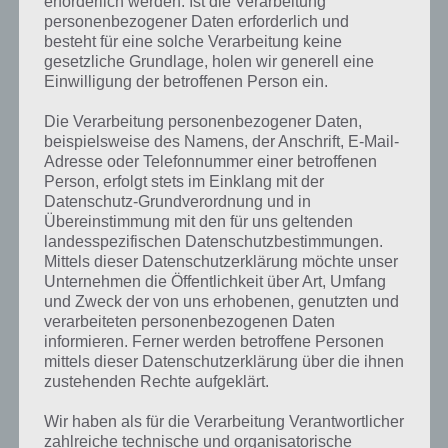
erforderlich werden. Ist die Verarbeitung
personenbezogener Daten erforderlich und
besteht für eine solche Verarbeitung keine
gesetzliche Grundlage, holen wir generell eine
Einwilligung der betroffenen Person ein.
Die Verarbeitung personenbezogener Daten,
beispielsweise des Namens, der Anschrift, E-Mail-
Adresse oder Telefonnummer einer betroffenen
Person, erfolgt stets im Einklang mit der
Datenschutz-Grundverordnung und in
Übereinstimmung mit den für uns geltenden
landesspezifischen Datenschutzbestimmungen.
Mittels dieser Datenschutzerklärung möchte unser
Unternehmen die Öffentlichkeit über Art, Umfang
und Zweck der von uns erhobenen, genutzten und
verarbeiteten personenbezogenen Daten
Kurze Begriffserklärung zur Lösung Leise
informieren. Ferner werden betroffene Personen
mittels dieser Datenschutzerklärung über die ihnen
zustehenden Rechte aufgeklärt.
Leise ist die Lösung für das tägliche Bonus Rätsel am 25.8.2022 in 4
Bilder 1 Wort, doch welche Bedeutung hat dieses eigentlich und was
Wir haben als für die Verarbeitung Verantwortlicher
gibt es dazu zu wissen? Passt das Wort auch zu Endlich Schule? Zu
zahlreiche technische und organisatorische
bestimmten Lösungen präsentieren wir daher auch immer eine