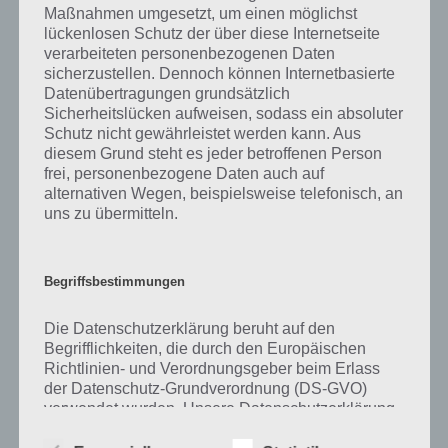
Maßnahmen umgesetzt, um einen möglichst
kurze Begriffserklärung!
lückenlosen Schutz der über diese Internetseite
verarbeiteten personenbezogenen Daten
sicherzustellen. Dennoch können Internetbasierte
Zu Leise haben wir zunächst keine weiteren Informationen parat!
Datenübertragungen grundsätzlich
Sicherheitslücken aufweisen, sodass ein absoluter
Schutz nicht gewährleistet werden kann. Aus
diesem Grund steht es jeder betroffenen Person
Auf WhatsApp teilen
Teilen auf Facebook
frei, personenbezogene Daten auch auf
alternativen Wegen, beispielsweise telefonisch, an
Tweet auf Twitter
uns zu übermitteln.
Begriffsbestimmungen
Mehr Artikel hier auf Touchportal
Die Datenschutzerklärung beruht auf den
Begrifflichkeiten, die durch den Europäischen
Richtlinien- und Verordnungsgeber beim Erlass
der Datenschutz-Grundverordnung (DS-GVO)
verwendet wurden. Unsere Datenschutzerklärung
soll sowohl für die Öffentlichkeit als auch für