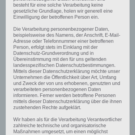
besteht für eine solche Verarbeitung keine
gesetzliche Grundlage, holen wir generell eine
Einwilligung der betroffenen Person ein.
Die Verarbeitung personenbezogener Daten,
beispielsweise des Namens, der Anschrift, E-Mail-
Adresse oder Telefonnummer einer betroffenen
Person, erfolgt stets im Einklang mit der
Datenschutz-Grundverordnung und in
Übereinstimmung mit den für uns geltenden
landesspezifischen Datenschutzbestimmungen.
Mittels dieser Datenschutzerklärung möchte unser
Unternehmen die Öffentlichkeit über Art, Umfang
Kurze Begriffserklärung zur Lösung Weiß
und Zweck der von uns erhobenen, genutzten und
verarbeiteten personenbezogenen Daten
Weiß ist die Lösung für das tägliche Rätsel am 24.9.2022 in 4 Bilder 1
informieren. Ferner werden betroffene Personen
Wort, doch welche Bedeutung hat dieses eigentlich und was gibt es
mittels dieser Datenschutzerklärung über die ihnen
dazu zu wissen? Passt das Wort auch zu Die Welt der Kunst? Zu
zustehenden Rechte aufgeklärt.
bestimmten Lösungen präsentieren wir daher auch immer eine
Wir haben als für die Verarbeitung Verantwortlicher
kurze Begriffserklärung!
zahlreiche technische und organisatorische
Maßnahmen umgesetzt, um einen möglichst