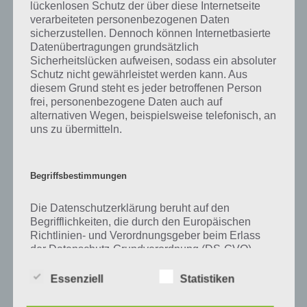
Zu Weiß haben wir zunächst keine weiteren Informationen parat!
lückenlosen Schutz der über diese Internetseite
verarbeiteten personenbezogenen Daten
sicherzustellen. Dennoch können Internetbasierte
Datenübertragungen grundsätzlich
Sicherheitslücken aufweisen, sodass ein absoluter
Auf WhatsApp teilen
Teilen auf Facebook
Schutz nicht gewährleistet werden kann. Aus
diesem Grund steht es jeder betroffenen Person
Tweet auf Twitter
frei, personenbezogene Daten auch auf
alternativen Wegen, beispielsweise telefonisch, an
uns zu übermitteln.
Mehr Artikel hier auf Touchportal
Begriffsbestimmungen
Die Datenschutzerklärung beruht auf den
Begrifflichkeiten, die durch den Europäischen
Richtlinien- und Verordnungsgeber beim Erlass
der Datenschutz-Grundverordnung (DS-GVO)
verwendet wurden. Unsere Datenschutzerklärung
soll sowohl für die Öffentlichkeit als auch für
Essenziell
Statistiken
unsere Kunden und Geschäftspartner einfach
lesbar und verständlich sein. Um dies zu