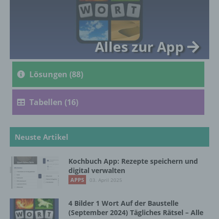
genetischen, psychischen, wirtschaftlichen,
kulturellen oder sozialen Identität dieser
natürlichen Person sind, identifiziert werden
kann.
Alles zur App
b) betroffene Person
Lösungen (88)
Betroffene Person ist jede identifizierte oder
identifizierbare natürliche Person, deren
Tabellen (16)
personenbezogene Daten von dem für die
Verarbeitung Verantwortlichen verarbeitet
werden.
Neuste Artikel
Kochbuch App: Rezepte speichern und
c) Verarbeitung
digital verwalten
APPS
03. April 2025
Verarbeitung ist jeder mit oder ohne Hilfe
automatisierter Verfahren ausgeführte
4 Bilder 1 Wort Auf der Baustelle
Vorgang oder jede solche Vorgangsreihe im
(September 2024) Tägliches Rätsel – Alle
Zusammenhang mit personenbezogenen