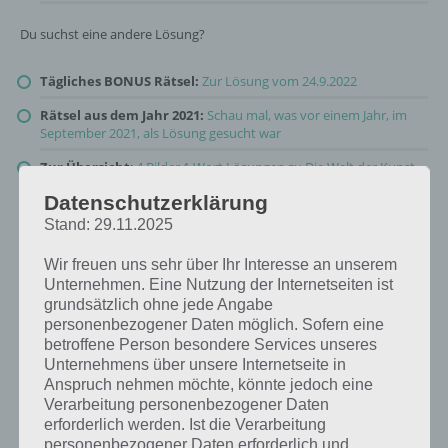
Du suchst eine andere Lösung?
Tägliches BONUS Rätsel:
Zur Lösung vom 24.9.2022
Rätsel aus dem Jahr 2021:
Schau mal, was vor einem Jahr, im
September 2021, als Lösung gesucht war
Zur Übersicht
:
4 Bilder 1 Wort Lösungen zu Die Welt der Kunst
im September 2022
!
Datenschutzerklärung
Stand: 29.11.2025
Wir freuen uns sehr über Ihr Interesse an unserem
Unternehmen. Eine Nutzung der Internetseiten ist
grundsätzlich ohne jede Angabe
personenbezogener Daten möglich. Sofern eine
betroffene Person besondere Services unseres
Unternehmens über unsere Internetseite in
Anspruch nehmen möchte, könnte jedoch eine
Verarbeitung personenbezogener Daten
erforderlich werden. Ist die Verarbeitung
personenbezogener Daten erforderlich und