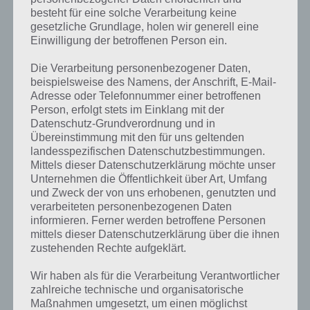
besteht für eine solche Verarbeitung keine
gesetzliche Grundlage, holen wir generell eine
Einwilligung der betroffenen Person ein.
Die Verarbeitung personenbezogener Daten,
beispielsweise des Namens, der Anschrift, E-Mail-
Adresse oder Telefonnummer einer betroffenen
Person, erfolgt stets im Einklang mit der
Datenschutz-Grundverordnung und in
Übereinstimmung mit den für uns geltenden
landesspezifischen Datenschutzbestimmungen.
Mittels dieser Datenschutzerklärung möchte unser
Unternehmen die Öffentlichkeit über Art, Umfang
Kurze Begriffserklärung zur Lösung
und Zweck der von uns erhobenen, genutzten und
Saxofon
verarbeiteten personenbezogenen Daten
informieren. Ferner werden betroffene Personen
mittels dieser Datenschutzerklärung über die ihnen
Saxofon ist die Lösung für das tägliche Rätsel am 24.8.2023 in 4 Bilder
zustehenden Rechte aufgeklärt.
1 Wort, doch welche Bedeutung hat dieses eigentlich und was gibt es
dazu zu wissen? Passt das Wort auch zu Es wird laut? Zu bestimmten
Wir haben als für die Verarbeitung Verantwortlicher
Lösungen präsentieren wir daher auch immer eine kurze
zahlreiche technische und organisatorische
Begriffserklärung!
Maßnahmen umgesetzt, um einen möglichst