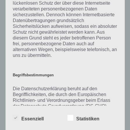
lückenlosen Schutz der über diese Internetseite
verarbeiteten personenbezogenen Daten
Zu Saxofon haben wir zunächst keine weiteren Informationen parat!
sicherzustellen. Dennoch können Internetbasierte
Datenübertragungen grundsätzlich
Sicherheitslücken aufweisen, sodass ein absoluter
Schutz nicht gewährleistet werden kann. Aus
Auf WhatsApp teilen
Teilen auf Facebook
diesem Grund steht es jeder betroffenen Person
frei, personenbezogene Daten auch auf
Tweet auf Twitter
alternativen Wegen, beispielsweise telefonisch, an
uns zu übermitteln.
Mehr Artikel hier auf Touchportal
Begriffsbestimmungen
Die Datenschutzerklärung beruht auf den
Begrifflichkeiten, die durch den Europäischen
Richtlinien- und Verordnungsgeber beim Erlass
der Datenschutz-Grundverordnung (DS-GVO)
verwendet wurden. Unsere Datenschutzerklärung
soll sowohl für die Öffentlichkeit als auch für
Essenziell
Statistiken
unsere Kunden und Geschäftspartner einfach
lesbar und verständlich sein. Um dies zu