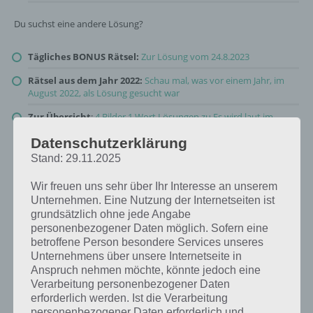
Du suchst eine andere Lösung?
Tägliches BONUS Rätsel:
Zur Lösung vom 24.8.2023
Rätsel aus dem Jahr 2022:
Schau mal, was vor einem Jahr, im
August 2022, als Lösung gesucht war
Zur Übersicht
:
4 Bilder 1 Wort Lösungen zu Es wird laut im
August 2023
!
Datenschutzerklärung
Stand: 29.11.2025
Wir freuen uns sehr über Ihr Interesse an unserem
Unternehmen. Eine Nutzung der Internetseiten ist
grundsätzlich ohne jede Angabe
personenbezogener Daten möglich. Sofern eine
betroffene Person besondere Services unseres
Unternehmens über unsere Internetseite in
Anspruch nehmen möchte, könnte jedoch eine
Verarbeitung personenbezogener Daten
erforderlich werden. Ist die Verarbeitung
personenbezogener Daten erforderlich und