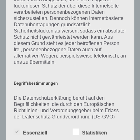
lückenlosen Schutz der über diese Internetseite
Zu Chemie haben wir zunächst keine weiteren Informationen parat!
verarbeiteten personenbezogenen Daten
sicherzustellen. Dennoch können Internetbasierte
Datenübertragungen grundsätzlich
Sicherheitslücken aufweisen, sodass ein absoluter
Schutz nicht gewährleistet werden kann. Aus
Auf WhatsApp teilen
Teilen auf Facebook
diesem Grund steht es jeder betroffenen Person
frei, personenbezogene Daten auch auf
Tweet auf Twitter
alternativen Wegen, beispielsweise telefonisch, an
uns zu übermitteln.
Mehr Artikel hier auf Touchportal
Begriffsbestimmungen
Die Datenschutzerklärung beruht auf den
Begrifflichkeiten, die durch den Europäischen
Richtlinien- und Verordnungsgeber beim Erlass
der Datenschutz-Grundverordnung (DS-GVO)
verwendet wurden. Unsere Datenschutzerklärung
soll sowohl für die Öffentlichkeit als auch für
Essenziell
Statistiken
unsere Kunden und Geschäftspartner einfach