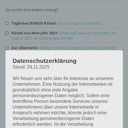
Du suchst eine andere Lösung?
Tägliches BONUS Rätsel:
Zur Lösung vom 24.8.2022
Rätsel aus dem Jahr 2021:
Schau mal, was vor einem Jahr, im
August 2021, als Lösung gesucht war
Zur Übersicht
:
4 Bilder 1 Wort Lösungen zu Endlich Schule im
August 2022
!
Datenschutzerklärung
Stand: 29.11.2025
Wir freuen uns sehr über Ihr Interesse an unserem
Unternehmen. Eine Nutzung der Internetseiten ist
grundsätzlich ohne jede Angabe
personenbezogener Daten möglich. Sofern eine
betroffene Person besondere Services unseres
Unternehmens über unsere Internetseite in
Anspruch nehmen möchte, könnte jedoch eine
Verarbeitung personenbezogener Daten
erforderlich werden. Ist die Verarbeitung