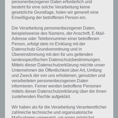
personenbezogener Daten erforderlich und
besteht für eine solche Verarbeitung keine
gesetzliche Grundlage, holen wir generell eine
Einwilligung der betroffenen Person ein.
Die Verarbeitung personenbezogener Daten,
beispielsweise des Namens, der Anschrift, E-Mail-
Adresse oder Telefonnummer einer betroffenen
Person, erfolgt stets im Einklang mit der
Datenschutz-Grundverordnung und in
Übereinstimmung mit den für uns geltenden
landesspezifischen Datenschutzbestimmungen.
Mittels dieser Datenschutzerklärung möchte unser
Kurze Begriffserklärung zur Lösung
Unternehmen die Öffentlichkeit über Art, Umfang
und Zweck der von uns erhobenen, genutzten und
Chemie
verarbeiteten personenbezogenen Daten
informieren. Ferner werden betroffene Personen
Chemie ist die Lösung für das tägliche Rätsel am 24.8.2022 in 4 Bilder
mittels dieser Datenschutzerklärung über die ihnen
1 Wort, doch welche Bedeutung hat dieses eigentlich und was gibt es
zustehenden Rechte aufgeklärt.
dazu zu wissen? Passt das Wort auch zu Endlich Schule? Zu
bestimmten Lösungen präsentieren wir daher auch immer eine
Wir haben als für die Verarbeitung Verantwortlicher
kurze Begriffserklärung!
zahlreiche technische und organisatorische
Maßnahmen umgesetzt, um einen möglichst