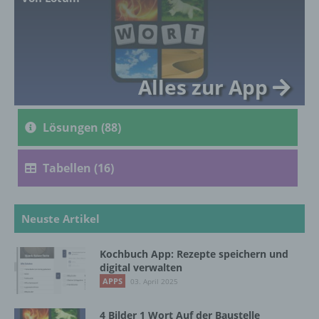
genetischen, psychischen, wirtschaftlichen,
kulturellen oder sozialen Identität dieser
natürlichen Person sind, identifiziert werden
kann.
Alles zur App
b) betroffene Person
Lösungen (88)
Betroffene Person ist jede identifizierte oder
identifizierbare natürliche Person, deren
personenbezogene Daten von dem für die
Tabellen (16)
Verarbeitung Verantwortlichen verarbeitet
werden.
Neuste Artikel
c) Verarbeitung
Kochbuch App: Rezepte speichern und
digital verwalten
Verarbeitung ist jeder mit oder ohne Hilfe
APPS
03. April 2025
automatisierter Verfahren ausgeführte
Vorgang oder jede solche Vorgangsreihe im
4 Bilder 1 Wort Auf der Baustelle
Zusammenhang mit personenbezogenen