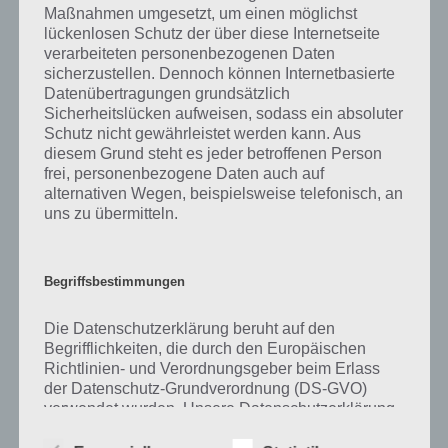
Maßnahmen umgesetzt, um einen möglichst
kurze Begriffserklärung!
lückenlosen Schutz der über diese Internetseite
verarbeiteten personenbezogenen Daten
sicherzustellen. Dennoch können Internetbasierte
Zu Rund haben wir zunächst keine weiteren Informationen parat!
Datenübertragungen grundsätzlich
Sicherheitslücken aufweisen, sodass ein absoluter
Schutz nicht gewährleistet werden kann. Aus
diesem Grund steht es jeder betroffenen Person
Auf WhatsApp teilen
Teilen auf Facebook
frei, personenbezogene Daten auch auf
alternativen Wegen, beispielsweise telefonisch, an
Tweet auf Twitter
uns zu übermitteln.
Begriffsbestimmungen
Mehr Artikel hier auf Touchportal
Die Datenschutzerklärung beruht auf den
Begrifflichkeiten, die durch den Europäischen
Richtlinien- und Verordnungsgeber beim Erlass
der Datenschutz-Grundverordnung (DS-GVO)
verwendet wurden. Unsere Datenschutzerklärung
soll sowohl für die Öffentlichkeit als auch für