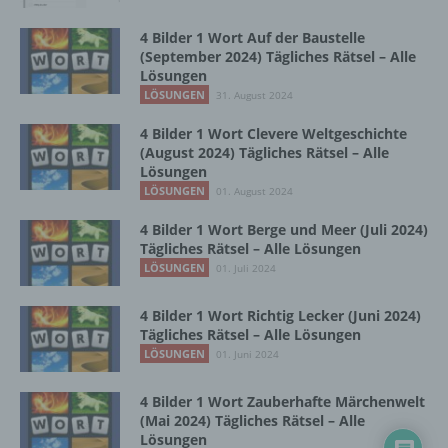
Zusammenhang mit personenbezogenen
Daten wie das Erheben, das Erfassen, die
4 Bilder 1 Wort Auf der Baustelle
Organisation, das Ordnen, die Speicherung,
(September 2024) Tägliches Rätsel – Alle
die Anpassung oder Veränderung, das
Lösungen
Auslesen, das Abfragen, die Verwendung,
LÖSUNGEN
31. August 2024
die Offenlegung durch Übermittlung,
Verbreitung oder eine andere Form der
4 Bilder 1 Wort Clevere Weltgeschichte
(August 2024) Tägliches Rätsel – Alle
Bereitstellung, den Abgleich oder die
Lösungen
Verknüpfung, die Einschränkung, das
LÖSUNGEN
Löschen oder die Vernichtung.
01. August 2024
4 Bilder 1 Wort Berge und Meer (Juli 2024)
Tägliches Rätsel – Alle Lösungen
d) Einschränkung der Verarbeitung
LÖSUNGEN
01. Juli 2024
Einschränkung der Verarbeitung ist die
4 Bilder 1 Wort Richtig Lecker (Juni 2024)
Markierung gespeicherter
Tägliches Rätsel – Alle Lösungen
personenbezogener Daten mit dem Ziel, ihre
LÖSUNGEN
01. Juni 2024
künftige Verarbeitung einzuschränken.
4 Bilder 1 Wort Zauberhafte Märchenwelt
(Mai 2024) Tägliches Rätsel – Alle
e) Profiling
Lösungen