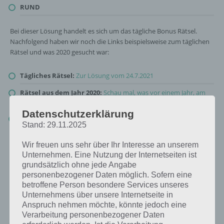
RUND
Bei dieser Lösung handelt es sich um das tägliche Bonus Rätsel.
Nachfolgend haben wir noch die Links beispielsweise zum täglichen
Rätsel und was 2020 gesucht war:
Tägliches Rätsel:
Zur Lösung vom 24.7.2021
Rätsel aus dem Jahr 2020:
Schau mal, was vor einem Jahr, am
24.7.2020, als Lösung gesucht war
Datenschutzerklärung
Zur Übersicht
:
4 Bilder 1 Wort Lösungen zu Sommersport im Juli
Stand: 29.11.2025
2021
!
Wir freuen uns sehr über Ihr Interesse an unserem
Unternehmen. Eine Nutzung der Internetseiten ist
grundsätzlich ohne jede Angabe
personenbezogener Daten möglich. Sofern eine
betroffene Person besondere Services unseres
Unternehmens über unsere Internetseite in
Anspruch nehmen möchte, könnte jedoch eine
Verarbeitung personenbezogener Daten