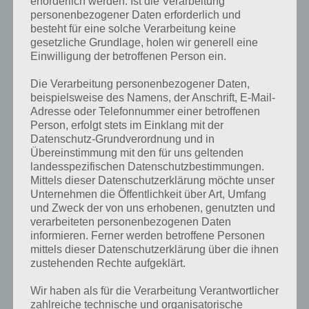
erforderlich werden. Ist die Verarbeitung
personenbezogener Daten erforderlich und
besteht für eine solche Verarbeitung keine
gesetzliche Grundlage, holen wir generell eine
Einwilligung der betroffenen Person ein.
Die Verarbeitung personenbezogener Daten,
beispielsweise des Namens, der Anschrift, E-Mail-
Adresse oder Telefonnummer einer betroffenen
Person, erfolgt stets im Einklang mit der
Datenschutz-Grundverordnung und in
Übereinstimmung mit den für uns geltenden
landesspezifischen Datenschutzbestimmungen.
Mittels dieser Datenschutzerklärung möchte unser
Unternehmen die Öffentlichkeit über Art, Umfang
und Zweck der von uns erhobenen, genutzten und
verarbeiteten personenbezogenen Daten
Kurze Begriffserklärung zur Lösung Rund
informieren. Ferner werden betroffene Personen
mittels dieser Datenschutzerklärung über die ihnen
zustehenden Rechte aufgeklärt.
Rund ist die Lösung für das tägliche Bonus Rätsel am 24.7.2021 in 4
Bilder 1 Wort, doch welche Bedeutung hat dieses eigentlich und was
Wir haben als für die Verarbeitung Verantwortlicher
gibt es dazu zu wissen? Passt das Wort auch zu Sommersport? Zu
zahlreiche technische und organisatorische
bestimmten Lösungen präsentieren wir daher auch immer eine