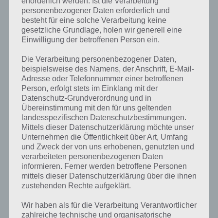
erforderlich werden. Ist die Verarbeitung
personenbezogener Daten erforderlich und
besteht für eine solche Verarbeitung keine
gesetzliche Grundlage, holen wir generell eine
Einwilligung der betroffenen Person ein.
Die Verarbeitung personenbezogener Daten,
beispielsweise des Namens, der Anschrift, E-Mail-
Adresse oder Telefonnummer einer betroffenen
Person, erfolgt stets im Einklang mit der
Datenschutz-Grundverordnung und in
Übereinstimmung mit den für uns geltenden
landesspezifischen Datenschutzbestimmungen.
Mittels dieser Datenschutzerklärung möchte unser
Unternehmen die Öffentlichkeit über Art, Umfang
und Zweck der von uns erhobenen, genutzten und
verarbeiteten personenbezogenen Daten
Kurze Begriffserklärung zur Lösung Greif
informieren. Ferner werden betroffene Personen
mittels dieser Datenschutzerklärung über die ihnen
zustehenden Rechte aufgeklärt.
Greif ist die Lösung für das tägliche Bonus Rätsel am 24.6.2022 in 4
Bilder 1 Wort, doch welche Bedeutung hat dieses eigentlich und was
Wir haben als für die Verarbeitung Verantwortlicher
gibt es dazu zu wissen? Passt das Wort auch zu Im Land der
zahlreiche technische und organisatorische
Fantasie? Zu bestimmten Lösungen präsentieren wir daher auch