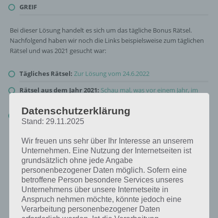
GREIF
Bei dieser Lösung handelt es sich um das tägliche Bonus Rätsel.
Nachfolgend haben wir noch die Links beispielsweise zum täglichen
Rätsel und was 2021 gesucht war:
Tägliches Rätsel:
Zur Lösung vom 24.6.2022
Rätsel aus dem Jahr 2021:
Schau mal, was vor einem Jahr, im
Juni 2021, als Lösung gesucht war
Datenschutzerklärung
Zur Übersicht
:
4 Bilder 1 Wort Lösungen zu Im Land der
Stand: 29.11.2025
Fantasie im Juni 2022
!
Wir freuen uns sehr über Ihr Interesse an unserem
Unternehmen. Eine Nutzung der Internetseiten ist
grundsätzlich ohne jede Angabe
personenbezogener Daten möglich. Sofern eine
betroffene Person besondere Services unseres
Unternehmens über unsere Internetseite in
Anspruch nehmen möchte, könnte jedoch eine
Verarbeitung personenbezogener Daten