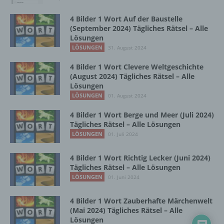
Zusammenhang mit personenbezogenen
Daten wie das Erheben, das Erfassen, die
4 Bilder 1 Wort Auf der Baustelle
Organisation, das Ordnen, die Speicherung,
(September 2024) Tägliches Rätsel – Alle
die Anpassung oder Veränderung, das
Lösungen
Auslesen, das Abfragen, die Verwendung,
LÖSUNGEN
31. August 2024
die Offenlegung durch Übermittlung,
Verbreitung oder eine andere Form der
4 Bilder 1 Wort Clevere Weltgeschichte
(August 2024) Tägliches Rätsel – Alle
Bereitstellung, den Abgleich oder die
Lösungen
Verknüpfung, die Einschränkung, das
LÖSUNGEN
Löschen oder die Vernichtung.
01. August 2024
4 Bilder 1 Wort Berge und Meer (Juli 2024)
Tägliches Rätsel – Alle Lösungen
d) Einschränkung der Verarbeitung
LÖSUNGEN
01. Juli 2024
Einschränkung der Verarbeitung ist die
4 Bilder 1 Wort Richtig Lecker (Juni 2024)
Markierung gespeicherter
Tägliches Rätsel – Alle Lösungen
personenbezogener Daten mit dem Ziel, ihre
LÖSUNGEN
01. Juni 2024
künftige Verarbeitung einzuschränken.
4 Bilder 1 Wort Zauberhafte Märchenwelt
(Mai 2024) Tägliches Rätsel – Alle
e) Profiling
Lösungen