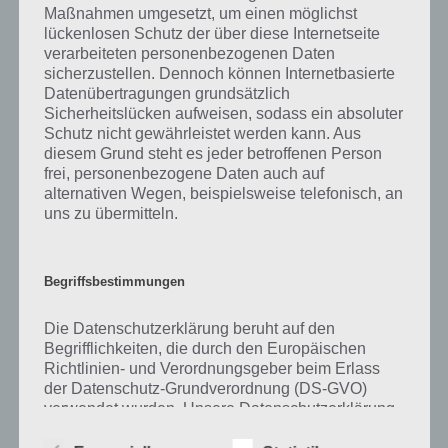
Maßnahmen umgesetzt, um einen möglichst
immer eine kurze Begriffserklärung!
lückenlosen Schutz der über diese Internetseite
verarbeiteten personenbezogenen Daten
sicherzustellen. Dennoch können Internetbasierte
Zu Greif haben wir zunächst keine weiteren Informationen parat!
Datenübertragungen grundsätzlich
Sicherheitslücken aufweisen, sodass ein absoluter
Schutz nicht gewährleistet werden kann. Aus
diesem Grund steht es jeder betroffenen Person
Auf WhatsApp teilen
Teilen auf Facebook
frei, personenbezogene Daten auch auf
alternativen Wegen, beispielsweise telefonisch, an
Tweet auf Twitter
uns zu übermitteln.
Begriffsbestimmungen
Mehr Artikel hier auf Touchportal
Die Datenschutzerklärung beruht auf den
Begrifflichkeiten, die durch den Europäischen
Richtlinien- und Verordnungsgeber beim Erlass
der Datenschutz-Grundverordnung (DS-GVO)
verwendet wurden. Unsere Datenschutzerklärung
soll sowohl für die Öffentlichkeit als auch für