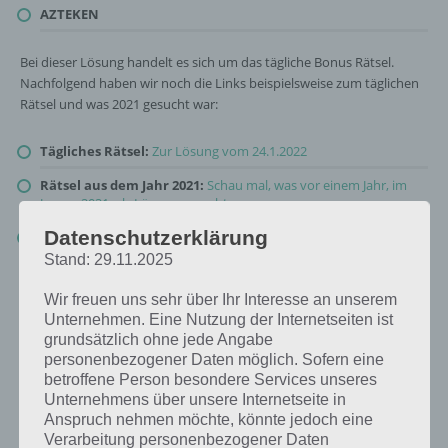
AZTEKEN
Bei dieser Lösung handelt es sich um das tägliche Bonus Rätsel.
Nachfolgend haben wir noch die Links beispielsweise zum täglichen
Rätsel und was 2021 gesucht war:
Tägliches Rätsel:
Zur Lösung vom 24.1.2022
Rätsel aus dem Jahr 2021:
Schau mal, was vor einem Jahr, im
Januar 2021, als Lösung gesucht war
Datenschutzerklärung
Zur Übersicht
:
4 Bilder 1 Wort Lösungen zu Reise durch die Zeit
im Januar 2022
!
Stand: 29.11.2025
Wir freuen uns sehr über Ihr Interesse an unserem
Unternehmen. Eine Nutzung der Internetseiten ist
grundsätzlich ohne jede Angabe
personenbezogener Daten möglich. Sofern eine
betroffene Person besondere Services unseres
Unternehmens über unsere Internetseite in
Anspruch nehmen möchte, könnte jedoch eine
Verarbeitung personenbezogener Daten