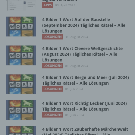
Vorgang oder jede solche Vorgangsreihe im
APPS
03. April 2025
Zusammenhang mit personenbezogenen
Daten wie das Erheben, das Erfassen, die
Organisation, das Ordnen, die Speicherung,
4 Bilder 1 Wort Auf der Baustelle
die Anpassung oder Veränderung, das
(September 2024) Tägliches Rätsel – Alle
Lösungen
Auslesen, das Abfragen, die Verwendung,
die Offenlegung durch Übermittlung,
LÖSUNGEN
31. August 2024
Verbreitung oder eine andere Form der
4 Bilder 1 Wort Clevere Weltgeschichte
Bereitstellung, den Abgleich oder die
(August 2024) Tägliches Rätsel – Alle
Verknüpfung, die Einschränkung, das
Lösungen
Löschen oder die Vernichtung.
LÖSUNGEN
01. August 2024
4 Bilder 1 Wort Berge und Meer (Juli 2024)
d) Einschränkung der Verarbeitung
Tägliches Rätsel – Alle Lösungen
LÖSUNGEN
01. Juli 2024
Einschränkung der Verarbeitung ist die
Markierung gespeicherter
4 Bilder 1 Wort Richtig Lecker (Juni 2024)
personenbezogener Daten mit dem Ziel, ihre
Tägliches Rätsel – Alle Lösungen
künftige Verarbeitung einzuschränken.
LÖSUNGEN
01. Juni 2024
4 Bilder 1 Wort Zauberhafte Märchenwelt
e) Profiling
(Mai 2024) Tägliches Rätsel – Alle