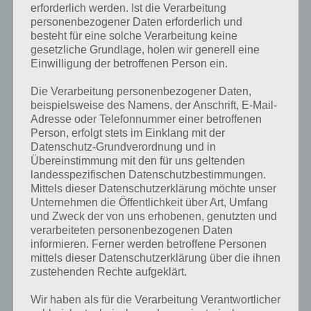
erforderlich werden. Ist die Verarbeitung
personenbezogener Daten erforderlich und
besteht für eine solche Verarbeitung keine
gesetzliche Grundlage, holen wir generell eine
Einwilligung der betroffenen Person ein.
Die Verarbeitung personenbezogener Daten,
beispielsweise des Namens, der Anschrift, E-Mail-
Adresse oder Telefonnummer einer betroffenen
Person, erfolgt stets im Einklang mit der
Datenschutz-Grundverordnung und in
Übereinstimmung mit den für uns geltenden
landesspezifischen Datenschutzbestimmungen.
Mittels dieser Datenschutzerklärung möchte unser
Unternehmen die Öffentlichkeit über Art, Umfang
und Zweck der von uns erhobenen, genutzten und
verarbeiteten personenbezogenen Daten
Kurze Begriffserklärung zur Lösung
informieren. Ferner werden betroffene Personen
Azteken
mittels dieser Datenschutzerklärung über die ihnen
zustehenden Rechte aufgeklärt.
Azteken ist die Lösung für das tägliche Bonus Rätsel am 24.1.2022 in
Wir haben als für die Verarbeitung Verantwortlicher
4 Bilder 1 Wort, doch welche Bedeutung hat dieses eigentlich und