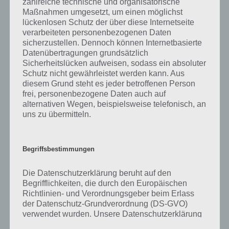
zahlreiche technische und organisatorische
was gibt es dazu zu wissen? Passt das Wort auch zu Reise durch die
Maßnahmen umgesetzt, um einen möglichst
Zeit? Zu bestimmten Lösungen präsentieren wir daher auch immer
lückenlosen Schutz der über diese Internetseite
eine kurze Begriffserklärung!
verarbeiteten personenbezogenen Daten
sicherzustellen. Dennoch können Internetbasierte
Zu Azteken haben wir zunächst keine weiteren Informationen parat!
Datenübertragungen grundsätzlich
Sicherheitslücken aufweisen, sodass ein absoluter
Schutz nicht gewährleistet werden kann. Aus
diesem Grund steht es jeder betroffenen Person
frei, personenbezogene Daten auch auf
Auf WhatsApp teilen
Teilen auf Facebook
alternativen Wegen, beispielsweise telefonisch, an
uns zu übermitteln.
Tweet auf Twitter
Begriffsbestimmungen
Mehr Artikel hier auf Touchportal
Die Datenschutzerklärung beruht auf den
Begrifflichkeiten, die durch den Europäischen
Richtlinien- und Verordnungsgeber beim Erlass
der Datenschutz-Grundverordnung (DS-GVO)
verwendet wurden. Unsere Datenschutzerklärung
soll sowohl für die Öffentlichkeit als auch für