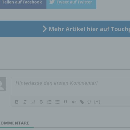
Teilen auf Facebook
Tweet auf Twitter
„betroffene Person") beziehen. Als identifizierbar wird eine natü
Person angesehen, die direkt oder indirekt, insbesondere mittel
Zuordnung zu einer Kennung wie einem Namen, zu einer
Kennnummer, zu Standortdaten, zu einer Online-Kennung oder
einem oder mehreren besonderen Merkmalen, die Ausdruck de
Mehr Artikel hier auf Touch
physischen, physiologischen, genetischen, psychischen,
wirtschaftlichen, kulturellen oder sozialen Identität dieser natür
Person sind, identifiziert werden kann.
b) betroffene Person
Betroffene Person ist jede identifizierte oder identifizierbare
natürliche Person, deren personenbezogene Daten von dem für
Verarbeitung Verantwortlichen verarbeitet werden.
{}
[+]
c) Verarbeitung
OMMENTARE
Verarbeitung ist jeder mit oder ohne Hilfe automatisierter Verfa