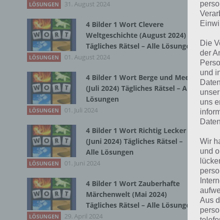
31. August 2024
Du 
perso
LÖSUNGEN
Verar
Einwi
4 Bilder 1 Wort Clevere
Weltgeschichte (August 2024)
Die V
Tägliches Rätsel – Alle Lösungen
der A
01. August 2024
LÖSUNGEN
Perso
und i
4 Bilder 1 Wort Berge und Meer
Daten
(Juli 2024) Tägliches Rätsel – Alle
unser
Lösungen
uns e
01. Juli 2024
LÖSUNGEN
infor
Daten
4 Bilder 1 Wort Richtig Lecker
(Juni 2024) Tägliches Rätsel –
Wir h
und o
Alle Lösungen
lücke
01. Juni 2024
LÖSUNGEN
perso
Inter
4 Bilder 1 Wort Zauberhafte
aufwe
Märchenwelt (Mai 2024)
Aus d
Tägliches Rätsel – Alle Lösungen
perso
29. April 2024
LÖSUNGEN
telef