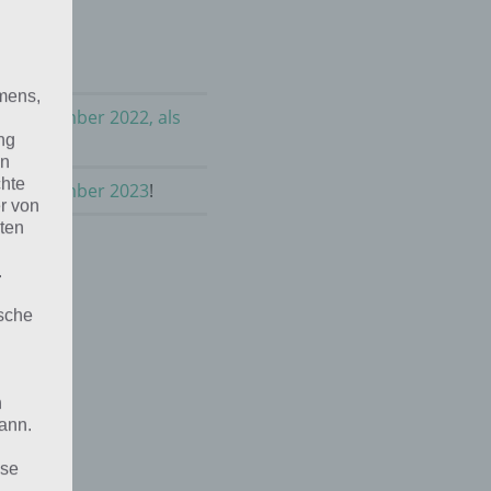
mens,
im September 2022, als
ng
en
chte
 im September 2023
!
r von
ten
.
ische
n
ann.
ise