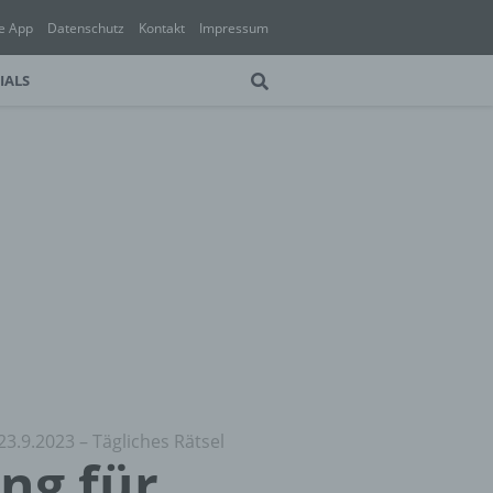
e App
Datenschutz
Kontakt
Impressum
IALS
23.9.2023 – Tägliches Rätsel
ung für