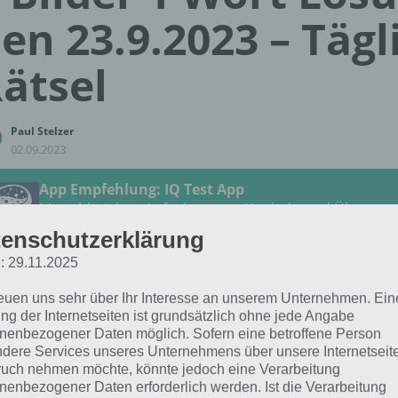
en 23.9.2023 – Tägl
ätsel
Paul Stelzer
02.09.2023
App Empfehlung: IQ Test App
Mit zahlreichen Aufgaben zum Knobeln und Üben
JETZT KOSTENLOS HERUNTERLADEN
enschutzerklärung
: 29.11.2025
 Lösung für das tägliche Rätsel vom 23.9.2023 zu Total i
reuen uns sehr über Ihr Interesse an unserem Unternehmen. Ein
3 in 4 Bilder 1 Wort. Wenn du dort aktuell feststeckst, hie
ng der Internetseiten ist grundsätzlich ohne jede Angabe
nenbezogener Daten möglich. Sofern eine betroffene Person
dere Services unseres Unternehmens über unsere Internetseite
BÜGELN
uch nehmen möchte, könnte jedoch eine Verarbeitung
nenbezogener Daten erforderlich werden. Ist die Verarbeitung