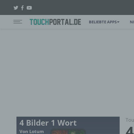
BELIEBTE APPS
N
Tou
4 Bilder 1 Wort
4
Von Lotum