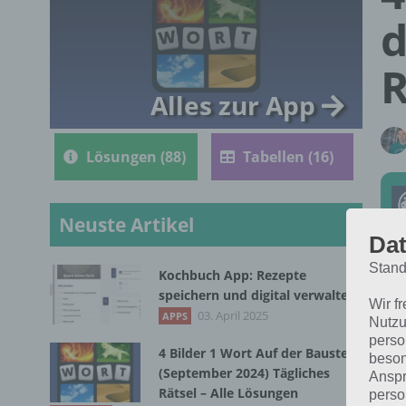
d
R
Alles zur App
Lösungen (88)
Tabellen (16)
Neuste Artikel
Dat
Stand
Kochbuch App: Rezepte
Die
speichern und digital verwalten
Wir f
202
03. April 2025
APPS
Nutzu
perso
4 Bilder 1 Wort Auf der Baustelle
beson
(September 2024) Tägliches
Anspr
Rätsel – Alle Lösungen
perso