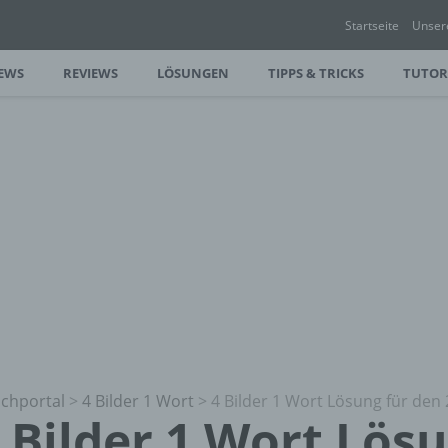
Startseite
Unser
EWS
REVIEWS
LÖSUNGEN
TIPPS & TRICKS
TUTOR
chportal
>
4 Bilder 1 Wort
>
4 Bilder 1 Wort Lösung für den 
 Bilder 1 Wort Lös