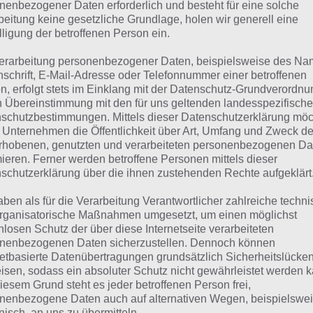
suchst eine andere Lösung?
nenbezogener Daten erforderlich und besteht für eine solche
beitung keine gesetzliche Grundlage, holen wir generell eine
lligung der betroffenen Person ein.
Tägliches BONUS Rätsel:
Zur Lösung vom 23.9.2023
erarbeitung personenbezogener Daten, beispielsweise des Na
Rätsel aus dem Jahr 2022:
Schau mal, was vor einem Jahr, 
nschrift, E-Mail-Adresse oder Telefonnummer einer betroffenen
n, erfolgt stets im Einklang mit der Datenschutz-Grundverordnu
Lösung gesucht war
n Übereinstimmung mit den für uns geltenden landesspezifisch
schutzbestimmungen. Mittels dieser Datenschutzerklärung mö
Zur Übersicht
:
4 Bilder 1 Wort Lösungen zu Total im Trend
 Unternehmen die Öffentlichkeit über Art, Umfang und Zweck de
rhobenen, genutzten und verarbeiteten personenbezogenen Da
mieren. Ferner werden betroffene Personen mittels dieser
schutzerklärung über die ihnen zustehenden Rechte aufgeklärt
aben als für die Verarbeitung Verantwortlicher zahlreiche techn
rganisatorische Maßnahmen umgesetzt, um einen möglichst
nlosen Schutz der über diese Internetseite verarbeiteten
nenbezogenen Daten sicherzustellen. Dennoch können
netbasierte Datenübertragungen grundsätzlich Sicherheitslücke
isen, sodass ein absoluter Schutz nicht gewährleistet werden k
iesem Grund steht es jeder betroffenen Person frei,
nenbezogene Daten auch auf alternativen Wegen, beispielswe
onisch, an uns zu übermitteln.