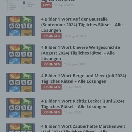
Vorgang oder jede solche Vorgangsreihe im
APPS
03. April 2025
Zusammenhang mit personenbezogenen
Daten wie das Erheben, das Erfassen, die
Organisation, das Ordnen, die Speicherung,
4 Bilder 1 Wort Auf der Baustelle
die Anpassung oder Veränderung, das
(September 2024) Tägliches Rätsel – Alle
Lösungen
Auslesen, das Abfragen, die Verwendung,
die Offenlegung durch Übermittlung,
LÖSUNGEN
31. August 2024
Verbreitung oder eine andere Form der
4 Bilder 1 Wort Clevere Weltgeschichte
Bereitstellung, den Abgleich oder die
(August 2024) Tägliches Rätsel – Alle
Verknüpfung, die Einschränkung, das
Lösungen
Löschen oder die Vernichtung.
LÖSUNGEN
01. August 2024
4 Bilder 1 Wort Berge und Meer (Juli 2024)
d) Einschränkung der Verarbeitung
Tägliches Rätsel – Alle Lösungen
LÖSUNGEN
01. Juli 2024
Einschränkung der Verarbeitung ist die
Markierung gespeicherter
4 Bilder 1 Wort Richtig Lecker (Juni 2024)
personenbezogener Daten mit dem Ziel, ihre
Tägliches Rätsel – Alle Lösungen
künftige Verarbeitung einzuschränken.
LÖSUNGEN
01. Juni 2024
4 Bilder 1 Wort Zauberhafte Märchenwelt
e) Profiling
(Mai 2024) Tägliches Rätsel – Alle