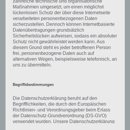
zahlreiche technische und organisatorische
was gibt es dazu zu wissen? Passt das Wort auch zu Die Welt der
Maßnahmen umgesetzt, um einen möglichst
Kunst? Zu bestimmten Lösungen präsentieren wir daher auch
lückenlosen Schutz der über diese Internetseite
immer eine kurze Begriffserklärung!
verarbeiteten personenbezogenen Daten
sicherzustellen. Dennoch können Internetbasierte
Zu Sprühen haben wir zunächst keine weiteren Informationen parat!
Datenübertragungen grundsätzlich
Sicherheitslücken aufweisen, sodass ein absoluter
Schutz nicht gewährleistet werden kann. Aus
diesem Grund steht es jeder betroffenen Person
frei, personenbezogene Daten auch auf
Auf WhatsApp teilen
Teilen auf Facebook
alternativen Wegen, beispielsweise telefonisch, an
uns zu übermitteln.
Tweet auf Twitter
Begriffsbestimmungen
Mehr Artikel hier auf Touchportal
Die Datenschutzerklärung beruht auf den
Begrifflichkeiten, die durch den Europäischen
Richtlinien- und Verordnungsgeber beim Erlass
der Datenschutz-Grundverordnung (DS-GVO)
verwendet wurden. Unsere Datenschutzerklärung
soll sowohl für die Öffentlichkeit als auch für