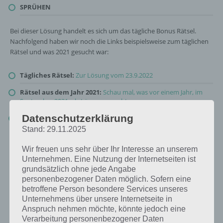
SPRÜHEN
Bei dieser Lösung handelt es sich um das tägliche Bonus Rätsel.
Nachfolgend haben wir noch die Links beispielsweise zum täglichen
Rätsel und was 2021 gesucht war:
Tägliches Rätsel:
Zur Lösung vom 23.9.2022
Rätsel aus dem Jahr 2021:
Schau mal, was vor einem Jahr, im
September 2021, als Lösung gesucht war
Datenschutzerklärung
Zur Übersicht
:
4 Bilder 1 Wort Lösungen zu Die Welt der Kunst
im September 2022
!
Stand: 29.11.2025
Wir freuen uns sehr über Ihr Interesse an unserem
Unternehmen. Eine Nutzung der Internetseiten ist
grundsätzlich ohne jede Angabe
personenbezogener Daten möglich. Sofern eine
betroffene Person besondere Services unseres
Unternehmens über unsere Internetseite in
Anspruch nehmen möchte, könnte jedoch eine
Verarbeitung personenbezogener Daten