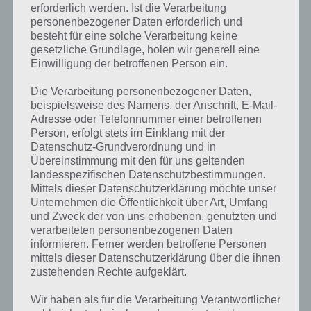
erforderlich werden. Ist die Verarbeitung
personenbezogener Daten erforderlich und
besteht für eine solche Verarbeitung keine
gesetzliche Grundlage, holen wir generell eine
Einwilligung der betroffenen Person ein.
Die Verarbeitung personenbezogener Daten,
beispielsweise des Namens, der Anschrift, E-Mail-
Adresse oder Telefonnummer einer betroffenen
Person, erfolgt stets im Einklang mit der
Datenschutz-Grundverordnung und in
Übereinstimmung mit den für uns geltenden
landesspezifischen Datenschutzbestimmungen.
Mittels dieser Datenschutzerklärung möchte unser
Unternehmen die Öffentlichkeit über Art, Umfang
und Zweck der von uns erhobenen, genutzten und
verarbeiteten personenbezogenen Daten
Kurze Begriffserklärung zur Lösung
informieren. Ferner werden betroffene Personen
Sprühen
mittels dieser Datenschutzerklärung über die ihnen
zustehenden Rechte aufgeklärt.
Sprühen ist die Lösung für das tägliche Bonus Rätsel am 23.9.2022 in
Wir haben als für die Verarbeitung Verantwortlicher
4 Bilder 1 Wort, doch welche Bedeutung hat dieses eigentlich und