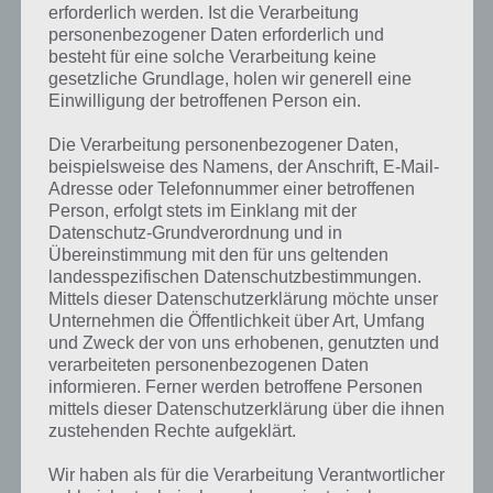
erforderlich werden. Ist die Verarbeitung
personenbezogener Daten erforderlich und
besteht für eine solche Verarbeitung keine
gesetzliche Grundlage, holen wir generell eine
Einwilligung der betroffenen Person ein.
Die Verarbeitung personenbezogener Daten,
beispielsweise des Namens, der Anschrift, E-Mail-
Adresse oder Telefonnummer einer betroffenen
Person, erfolgt stets im Einklang mit der
Datenschutz-Grundverordnung und in
Übereinstimmung mit den für uns geltenden
landesspezifischen Datenschutzbestimmungen.
Mittels dieser Datenschutzerklärung möchte unser
Unternehmen die Öffentlichkeit über Art, Umfang
und Zweck der von uns erhobenen, genutzten und
verarbeiteten personenbezogenen Daten
Kurze Begriffserklärung zur Lösung
informieren. Ferner werden betroffene Personen
Umhang
mittels dieser Datenschutzerklärung über die ihnen
zustehenden Rechte aufgeklärt.
Umhang ist die Lösung für das tägliche Bonus Rätsel am 23.5.2024 in
Wir haben als für die Verarbeitung Verantwortlicher
4 Bilder 1 Wort, doch welche Bedeutung hat dieses eigentlich und