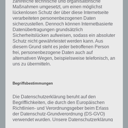
zahlreiche technische und organisatorische
was gibt es dazu zu wissen? Passt das Wort auch zu Zauberhafte
Maßnahmen umgesetzt, um einen möglichst
Märchenwelt? Zu bestimmten Lösungen präsentieren wir daher
lückenlosen Schutz der über diese Internetseite
auch immer eine kurze Begriffserklärung!
verarbeiteten personenbezogenen Daten
sicherzustellen. Dennoch können Internetbasierte
Zu Umhang haben wir zunächst keine weiteren Informationen parat!
Datenübertragungen grundsätzlich
Sicherheitslücken aufweisen, sodass ein absoluter
Schutz nicht gewährleistet werden kann. Aus
diesem Grund steht es jeder betroffenen Person
frei, personenbezogene Daten auch auf
Auf WhatsApp teilen
Teilen auf Facebook
alternativen Wegen, beispielsweise telefonisch, an
uns zu übermitteln.
Tweet auf Twitter
Begriffsbestimmungen
Mehr Artikel hier auf Touchportal
Die Datenschutzerklärung beruht auf den
Begrifflichkeiten, die durch den Europäischen
Richtlinien- und Verordnungsgeber beim Erlass
der Datenschutz-Grundverordnung (DS-GVO)
verwendet wurden. Unsere Datenschutzerklärung
soll sowohl für die Öffentlichkeit als auch für