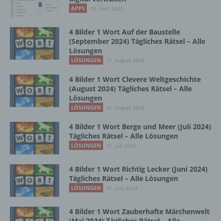
Vorgang oder jede solche Vorgangsreihe im
APPS
03. April 2025
Zusammenhang mit personenbezogenen
Daten wie das Erheben, das Erfassen, die
Organisation, das Ordnen, die Speicherung,
4 Bilder 1 Wort Auf der Baustelle
die Anpassung oder Veränderung, das
(September 2024) Tägliches Rätsel – Alle
Lösungen
Auslesen, das Abfragen, die Verwendung,
die Offenlegung durch Übermittlung,
LÖSUNGEN
31. August 2024
Verbreitung oder eine andere Form der
4 Bilder 1 Wort Clevere Weltgeschichte
Bereitstellung, den Abgleich oder die
(August 2024) Tägliches Rätsel – Alle
Verknüpfung, die Einschränkung, das
Lösungen
Löschen oder die Vernichtung.
LÖSUNGEN
01. August 2024
4 Bilder 1 Wort Berge und Meer (Juli 2024)
d) Einschränkung der Verarbeitung
Tägliches Rätsel – Alle Lösungen
LÖSUNGEN
01. Juli 2024
Einschränkung der Verarbeitung ist die
Markierung gespeicherter
4 Bilder 1 Wort Richtig Lecker (Juni 2024)
personenbezogener Daten mit dem Ziel, ihre
Tägliches Rätsel – Alle Lösungen
künftige Verarbeitung einzuschränken.
LÖSUNGEN
01. Juni 2024
4 Bilder 1 Wort Zauberhafte Märchenwelt
e) Profiling
(Mai 2024) Tägliches Rätsel – Alle