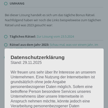
UMHANG
Bei dieser Lösung handelt es sich um das tägliche Bonus Rätsel.
Nachfolgend haben wir noch die Links beispielsweise zum täglichen
Rätsel und was 2023 gesucht war:
Tägliches Rätsel:
Zur Lösung vom 23.5.2024
Rätsel aus dem Jahr 2023:
Schau mal, was vor einem Jahr, im
Mai 2023, als Lösung gesucht war
Datenschutzerklärung
Zur Übersicht
:
4 Bilder 1 Wort Lösungen zu Zauberhafte
Märchenwelt im Mai 2024
!
Stand: 29.11.2025
Wir freuen uns sehr über Ihr Interesse an unserem
Unternehmen. Eine Nutzung der Internetseiten ist
grundsätzlich ohne jede Angabe
personenbezogener Daten möglich. Sofern eine
betroffene Person besondere Services unseres
Unternehmens über unsere Internetseite in
Anspruch nehmen möchte, könnte jedoch eine
Verarbeitung personenbezogener Daten