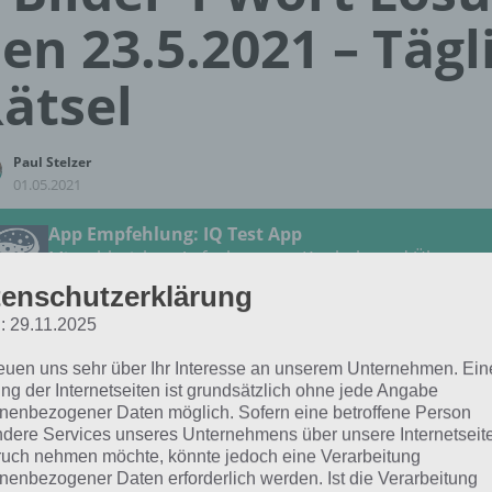
en 23.5.2021 – Tägl
ätsel
Paul Stelzer
01.05.2021
App Empfehlung: IQ Test App
Mit zahlreichen Aufgaben zum Knobeln und Üben
JETZT KOSTENLOS HERUNTERLADEN
enschutzerklärung
: 29.11.2025
 Lösung für das tägliche Rätsel vom 23.5.2021 zu Landleb
reuen uns sehr über Ihr Interesse an unserem Unternehmen. Ein
der 1 Wort. Wenn du dort aktuell feststeckst, hier die Lösun
ng der Internetseiten ist grundsätzlich ohne jede Angabe
nenbezogener Daten möglich. Sofern eine betroffene Person
dere Services unseres Unternehmens über unsere Internetseite
PFERDE
uch nehmen möchte, könnte jedoch eine Verarbeitung
nenbezogener Daten erforderlich werden. Ist die Verarbeitung