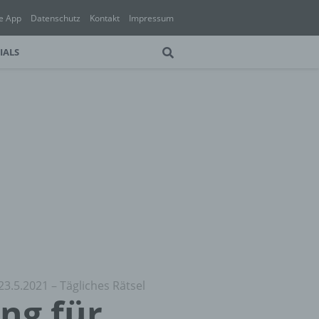
e App
Datenschutz
Kontakt
Impressum
IALS
23.5.2021 – Tägliches Rätsel
ung für