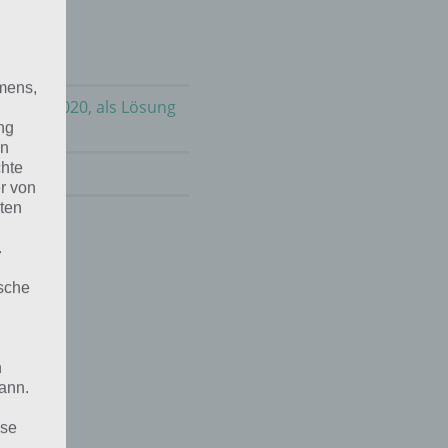
mens,
m 23.5.2020, als Lösung
ng
en
chte
ai 2021
!
r von
ten
.
ische
n
ann.
ise