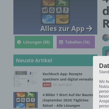
d
R
Alles zur App
Lösungen (88)
Tabellen (16)
Neuste Artikel
Dat
Stand
Kochbuch App: Rezepte
Die
speichern und digital verwalten
Wir f
Bil
03. April 2025
APPS
Nutzu
perso
4 Bilder 1 Wort Auf der Baustelle
beson
(September 2024) Tägliches
Anspr
Rätsel – Alle Lösungen
perso