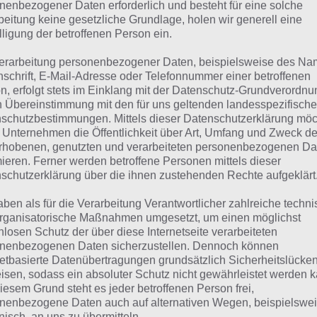
suchst eine andere Lösung?
nenbezogener Daten erforderlich und besteht für eine solche
beitung keine gesetzliche Grundlage, holen wir generell eine
lligung der betroffenen Person ein.
Tägliches BONUS Rätsel:
Zur Lösung vom 23.5.2021
erarbeitung personenbezogener Daten, beispielsweise des Na
Rätsel aus dem Jahr 2020:
Schau mal, was vor einem Jahr, a
nschrift, E-Mail-Adresse oder Telefonnummer einer betroffenen
n, erfolgt stets im Einklang mit der Datenschutz-Grundverordnu
gesucht war
n Übereinstimmung mit den für uns geltenden landesspezifisch
schutzbestimmungen. Mittels dieser Datenschutzerklärung mö
Zur Übersicht
:
4 Bilder 1 Wort Lösungen zu Landleben im M
 Unternehmen die Öffentlichkeit über Art, Umfang und Zweck de
rhobenen, genutzten und verarbeiteten personenbezogenen Da
mieren. Ferner werden betroffene Personen mittels dieser
schutzerklärung über die ihnen zustehenden Rechte aufgeklärt
aben als für die Verarbeitung Verantwortlicher zahlreiche techn
rganisatorische Maßnahmen umgesetzt, um einen möglichst
nlosen Schutz der über diese Internetseite verarbeiteten
nenbezogenen Daten sicherzustellen. Dennoch können
netbasierte Datenübertragungen grundsätzlich Sicherheitslücke
isen, sodass ein absoluter Schutz nicht gewährleistet werden k
iesem Grund steht es jeder betroffenen Person frei,
nenbezogene Daten auch auf alternativen Wegen, beispielswe
onisch, an uns zu übermitteln.