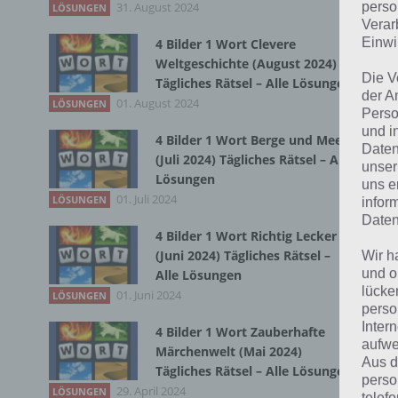
31. August 2024
Du 
perso
LÖSUNGEN
Verar
Einwi
4 Bilder 1 Wort Clevere
Weltgeschichte (August 2024)
Die V
Tägliches Rätsel – Alle Lösungen
der A
01. August 2024
LÖSUNGEN
Perso
und i
4 Bilder 1 Wort Berge und Meer
Daten
(Juli 2024) Tägliches Rätsel – Alle
unser
Lösungen
uns e
01. Juli 2024
LÖSUNGEN
infor
Daten
4 Bilder 1 Wort Richtig Lecker
(Juni 2024) Tägliches Rätsel –
Wir h
und o
Alle Lösungen
lücke
01. Juni 2024
LÖSUNGEN
perso
Inter
4 Bilder 1 Wort Zauberhafte
aufwe
Märchenwelt (Mai 2024)
Aus d
Tägliches Rätsel – Alle Lösungen
perso
29. April 2024
LÖSUNGEN
telef