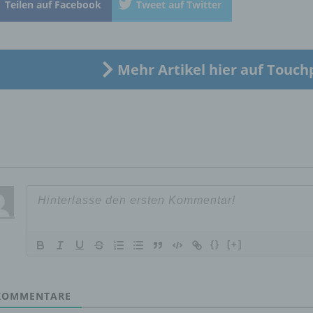
Teilen auf Facebook
Tweet auf Twitter
„betroffene Person") beziehen. Als identifizierbar wird eine natü
Person angesehen, die direkt oder indirekt, insbesondere mittel
Zuordnung zu einer Kennung wie einem Namen, zu einer
Kennnummer, zu Standortdaten, zu einer Online-Kennung oder
einem oder mehreren besonderen Merkmalen, die Ausdruck de
Mehr Artikel hier auf Touch
physischen, physiologischen, genetischen, psychischen,
wirtschaftlichen, kulturellen oder sozialen Identität dieser natür
Person sind, identifiziert werden kann.
b) betroffene Person
Betroffene Person ist jede identifizierte oder identifizierbare
natürliche Person, deren personenbezogene Daten von dem für
Verarbeitung Verantwortlichen verarbeitet werden.
{}
[+]
c) Verarbeitung
OMMENTARE
Verarbeitung ist jeder mit oder ohne Hilfe automatisierter Verfa