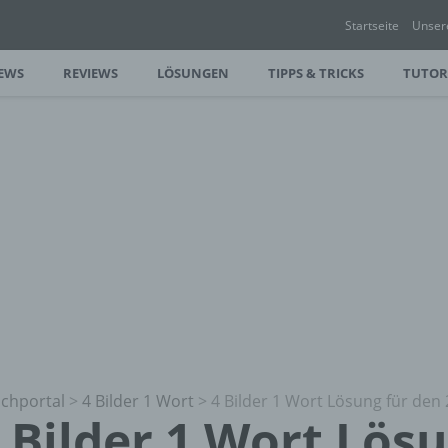
Startseite
Unser
EWS
REVIEWS
LÖSUNGEN
TIPPS & TRICKS
TUTOR
chportal
>
4 Bilder 1 Wort
>
4 Bilder 1 Wort Lösung für den 
 Bilder 1 Wort Lös