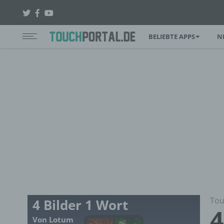
BELIEBTE APPS
N
Tou
4 Bilder 1 Wort
4
Von Lotum