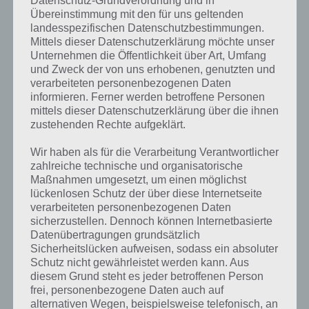
Datenschutz-Grundverordnung und in
Übereinstimmung mit den für uns geltenden
landesspezifischen Datenschutzbestimmungen.
Mittels dieser Datenschutzerklärung möchte unser
Unternehmen die Öffentlichkeit über Art, Umfang
und Zweck der von uns erhobenen, genutzten und
Kurze Begriffserklärung zur Lösung
verarbeiteten personenbezogenen Daten
informieren. Ferner werden betroffene Personen
Koffer
mittels dieser Datenschutzerklärung über die ihnen
zustehenden Rechte aufgeklärt.
Koffer ist die Lösung für das tägliche Rätsel am 23.5.2019 in 4 Bilder 1
Wort, doch welche Bedeutung hat dieses eigentlich und was gibt es
Wir haben als für die Verarbeitung Verantwortlicher
dazu zu wissen? Passt das Wort auch zu Dubai? Zu bestimmten
zahlreiche technische und organisatorische
Lösungen präsentieren wir daher auch immer eine kurze
Maßnahmen umgesetzt, um einen möglichst
Begriffserklärung!
lückenlosen Schutz der über diese Internetseite
verarbeiteten personenbezogenen Daten
sicherzustellen. Dennoch können Internetbasierte
Zu Koffer haben wir zunächst keine weiteren Informationen parat!
Datenübertragungen grundsätzlich
Sicherheitslücken aufweisen, sodass ein absoluter
Schutz nicht gewährleistet werden kann. Aus
diesem Grund steht es jeder betroffenen Person
frei, personenbezogene Daten auch auf
Auf WhatsApp teilen
Teilen auf Facebook
alternativen Wegen, beispielsweise telefonisch, an