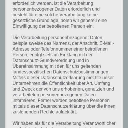
erforderlich werden. Ist die Verarbeitung
personenbezogener Daten erforderlich und
besteht für eine solche Verarbeitung keine
gesetzliche Grundlage, holen wir generell eine
Einwilligung der betroffenen Person ein.
Die Verarbeitung personenbezogener Daten,
beispielsweise des Namens, der Anschrift, E-Mail-
Adresse oder Telefonnummer einer betroffenen
Person, erfolgt stets im Einklang mit der
Datenschutz-Grundverordnung und in
Übereinstimmung mit den für uns geltenden
landesspezifischen Datenschutzbestimmungen.
Mittels dieser Datenschutzerklärung möchte unser
Unternehmen die Öffentlichkeit über Art, Umfang
und Zweck der von uns erhobenen, genutzten und
verarbeiteten personenbezogenen Daten
Kurze Begriffserklärung zur Lösung
informieren. Ferner werden betroffene Personen
Schlau
mittels dieser Datenschutzerklärung über die ihnen
zustehenden Rechte aufgeklärt.
Schlau ist die Lösung für das tägliche Bonus Rätsel am 23.1.2024 in 4
Wir haben als für die Verarbeitung Verantwortlicher
Bilder 1 Wort, doch welche Bedeutung hat dieses eigentlich und was