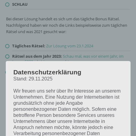
SCHLAU
Bei dieser Lösung handelt es sich um das tägliche Bonus Rätsel.
Nachfolgend haben wir noch die Links beispielsweise zum täglichen
Rätsel und was 2021 gesucht war:
Tägliches Rätsel:
Zur Lösung vom 23.1.2024
Rätsel aus dem Jahr 2023:
Schau mal, was vor einem Jahr, im
Januar 2023, als Lösung gesucht war
Datenschutzerklärung
Zur Übersicht
:
4 Bilder 1 Wort Lösungen zu Unsere Erde im
Januar 2024
!
Stand: 29.11.2025
Wir freuen uns sehr über Ihr Interesse an unserem
Unternehmen. Eine Nutzung der Internetseiten ist
grundsätzlich ohne jede Angabe
personenbezogener Daten möglich. Sofern eine
betroffene Person besondere Services unseres
Unternehmens über unsere Internetseite in
Anspruch nehmen möchte, könnte jedoch eine
Verarbeitung personenbezogener Daten