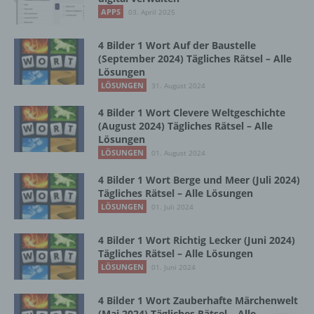
Vorgang oder jede solche Vorgangsreihe im
APPS
03. April 2025
Zusammenhang mit personenbezogenen
Daten wie das Erheben, das Erfassen, die
Organisation, das Ordnen, die Speicherung,
4 Bilder 1 Wort Auf der Baustelle
die Anpassung oder Veränderung, das
(September 2024) Tägliches Rätsel – Alle
Lösungen
Auslesen, das Abfragen, die Verwendung,
die Offenlegung durch Übermittlung,
LÖSUNGEN
31. August 2024
Verbreitung oder eine andere Form der
4 Bilder 1 Wort Clevere Weltgeschichte
Bereitstellung, den Abgleich oder die
(August 2024) Tägliches Rätsel – Alle
Verknüpfung, die Einschränkung, das
Lösungen
Löschen oder die Vernichtung.
LÖSUNGEN
01. August 2024
4 Bilder 1 Wort Berge und Meer (Juli 2024)
d) Einschränkung der Verarbeitung
Tägliches Rätsel – Alle Lösungen
LÖSUNGEN
01. Juli 2024
Einschränkung der Verarbeitung ist die
Markierung gespeicherter
4 Bilder 1 Wort Richtig Lecker (Juni 2024)
personenbezogener Daten mit dem Ziel, ihre
Tägliches Rätsel – Alle Lösungen
künftige Verarbeitung einzuschränken.
LÖSUNGEN
01. Juni 2024
4 Bilder 1 Wort Zauberhafte Märchenwelt
e) Profiling
(Mai 2024) Tägliches Rätsel – Alle