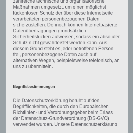
zahlreiche technische und organisatorische
gibt es dazu zu wissen? Passt das Wort auch zu Unsere Erde? Zu
Maßnahmen umgesetzt, um einen möglichst
bestimmten Lösungen präsentieren wir daher auch immer eine
lückenlosen Schutz der über diese Internetseite
kurze Begriffserklärung!
verarbeiteten personenbezogenen Daten
sicherzustellen. Dennoch können Internetbasierte
Zu Schlau haben wir zunächst keine weiteren Informationen parat!
Datenübertragungen grundsätzlich
Sicherheitslücken aufweisen, sodass ein absoluter
Schutz nicht gewährleistet werden kann. Aus
diesem Grund steht es jeder betroffenen Person
frei, personenbezogene Daten auch auf
Auf WhatsApp teilen
Teilen auf Facebook
alternativen Wegen, beispielsweise telefonisch, an
uns zu übermitteln.
Tweet auf Twitter
Begriffsbestimmungen
Mehr Artikel hier auf Touchportal
Die Datenschutzerklärung beruht auf den
Begrifflichkeiten, die durch den Europäischen
Richtlinien- und Verordnungsgeber beim Erlass
der Datenschutz-Grundverordnung (DS-GVO)
verwendet wurden. Unsere Datenschutzerklärung
soll sowohl für die Öffentlichkeit als auch für