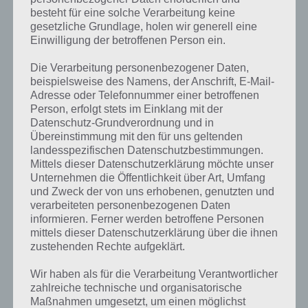
besteht für eine solche Verarbeitung keine
gesetzliche Grundlage, holen wir generell eine
Einwilligung der betroffenen Person ein.
Die Verarbeitung personenbezogener Daten,
beispielsweise des Namens, der Anschrift, E-Mail-
Adresse oder Telefonnummer einer betroffenen
Person, erfolgt stets im Einklang mit der
Datenschutz-Grundverordnung und in
Übereinstimmung mit den für uns geltenden
landesspezifischen Datenschutzbestimmungen.
Mittels dieser Datenschutzerklärung möchte unser
Unternehmen die Öffentlichkeit über Art, Umfang
Kurze Begriffserklärung zur Lösung
und Zweck der von uns erhobenen, genutzten und
Rätsel
verarbeiteten personenbezogenen Daten
informieren. Ferner werden betroffene Personen
mittels dieser Datenschutzerklärung über die ihnen
Rätsel ist die Lösung für das tägliche Rätsel am 23.1.2023 in 4 Bilder 1
zustehenden Rechte aufgeklärt.
Wort, doch welche Bedeutung hat dieses eigentlich und was gibt es
dazu zu wissen? Passt das Wort auch zu Völlig verspielt? Zu
Wir haben als für die Verarbeitung Verantwortlicher
bestimmten Lösungen präsentieren wir daher auch immer eine
zahlreiche technische und organisatorische
kurze Begriffserklärung!
Maßnahmen umgesetzt, um einen möglichst