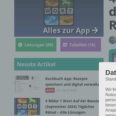
d
R
Alles zur App
Lösungen (88)
Tabellen (16)
Neuste Artikel
Dat
Kochbuch App: Rezepte
Stand
Die
speichern und digital verwalten
Wir f
Sep
03. April 2025
APPS
Nutzu
für
perso
4 Bilder 1 Wort Auf der Baustelle
beson
(September 2024) Tägliches
Anspr
Rätsel – Alle Lösungen
perso