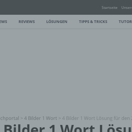
Startseite
Unser
EWS
REVIEWS
LÖSUNGEN
TIPPS & TRICKS
TUTOR
chportal
>
4 Bilder 1 Wort
>
4 Bilder 1 Wort Lösung für den 
 Bilder 1 Wort Lös