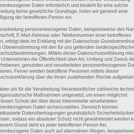
nenbezogener Daten erforderlich und besteht für eine solche
suchst eine andere Lösung?
beitung keine gesetzliche Grundlage, holen wir generell eine
lligung der betroffenen Person ein.
Tägliches BONUS Rätsel:
Zur Lösung vom 22.9.2021
erarbeitung personenbezogener Daten, beispielsweise des Na
nschrift, E-Mail-Adresse oder Telefonnummer einer betroffenen
Rätsel aus dem Jahr 2020:
Schau mal, was vor einem Jahr, 
n, erfolgt stets im Einklang mit der Datenschutz-Grundverordnu
Lösung gesucht war
n Übereinstimmung mit den für uns geltenden landesspezifisch
schutzbestimmungen. Mittels dieser Datenschutzerklärung mö
 Unternehmen die Öffentlichkeit über Art, Umfang und Zweck de
Zur Übersicht
:
4 Bilder 1 Wort Lösungen zu Auf zu den Ste
rhobenen, genutzten und verarbeiteten personenbezogenen Da
mieren. Ferner werden betroffene Personen mittels dieser
schutzerklärung über die ihnen zustehenden Rechte aufgeklärt
aben als für die Verarbeitung Verantwortlicher zahlreiche techn
rganisatorische Maßnahmen umgesetzt, um einen möglichst
nlosen Schutz der über diese Internetseite verarbeiteten
nenbezogenen Daten sicherzustellen. Dennoch können
netbasierte Datenübertragungen grundsätzlich Sicherheitslücke
isen, sodass ein absoluter Schutz nicht gewährleistet werden k
iesem Grund steht es jeder betroffenen Person frei,
nenbezogene Daten auch auf alternativen Wegen, beispielswe