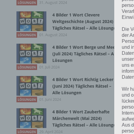
31. August 2024
LÖSUNGEN
perso
Du 
Verar
4 Bilder 1 Wort Clevere
Einwi
Weltgeschichte (August 2024)
Tägliches Rätsel – Alle Lösungen
Die V
01. August 2024
der A
LÖSUNGEN
Perso
4 Bilder 1 Wort Berge und Meer
und i
Daten
(Juli 2024) Tägliches Rätsel – Alle
unser
Lösungen
uns e
01. Juli 2024
LÖSUNGEN
infor
Daten
4 Bilder 1 Wort Richtig Lecker
(Juni 2024) Tägliches Rätsel –
Wir h
Alle Lösungen
und o
01. Juni 2024
LÖSUNGEN
lücke
perso
4 Bilder 1 Wort Zauberhafte
Inter
Märchenwelt (Mai 2024)
aufwe
Tägliches Rätsel – Alle Lösungen
Aus d
perso
29. April 2024
LÖSUNGEN