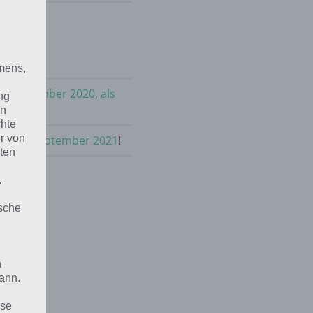
mens,
im September 2020, als
ng
en
chte
r von
rnen im September 2021
!
ten
.
ische
n
ann.
ise