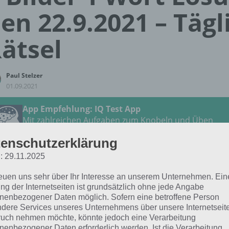
en 22.9.2021 – Tägl
ätsel
Paul Stelzer
01.09.2021
App Empfehlung: IQ Test App
Mit zahlreichen Aufgaben zum Knobeln und Üben
JETZT KOSTENLOS HERUNTERLADEN
enschutzerklärung
: 29.11.2025
 Lösung für das tägliche Rätsel vom 22.9.2021 zu Auf zu 
reuen uns sehr über Ihr Interesse an unserem Unternehmen. Ein
tember 2021 in 4 Bilder 1 Wort. Wenn du dort aktuell fest
ng der Internetseiten ist grundsätzlich ohne jede Angabe
 dich:
nenbezogener Daten möglich. Sofern eine betroffene Person
dere Services unseres Unternehmens über unsere Internetseite
uch nehmen möchte, könnte jedoch eine Verarbeitung
PILOT
nenbezogener Daten erforderlich werden. Ist die Verarbeitung