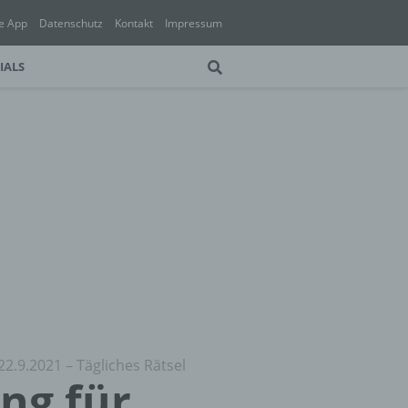
e App
Datenschutz
Kontakt
Impressum
IALS
22.9.2021 – Tägliches Rätsel
ung für