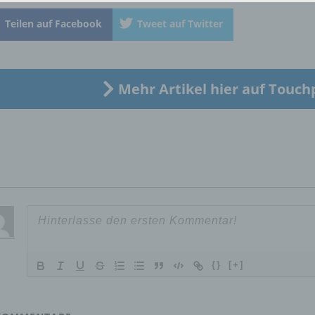
identifizierte oder identifizierbare natürliche Person (im Folgen
„betroffene Person") beziehen. Als identifizierbar wird eine natü
Teilen auf Facebook
Tweet auf Twitter
Person angesehen, die direkt oder indirekt, insbesondere mittel
Zuordnung zu einer Kennung wie einem Namen, zu einer
Kennnummer, zu Standortdaten, zu einer Online-Kennung oder
einem oder mehreren besonderen Merkmalen, die Ausdruck de
Mehr Artikel hier auf Touch
physischen, physiologischen, genetischen, psychischen,
wirtschaftlichen, kulturellen oder sozialen Identität dieser natür
Person sind, identifiziert werden kann.
b) betroffene Person
Betroffene Person ist jede identifizierte oder identifizierbare
natürliche Person, deren personenbezogene Daten von dem für
Verarbeitung Verantwortlichen verarbeitet werden.
{}
[+]
c) Verarbeitung
Verarbeitung ist jeder mit oder ohne Hilfe automatisierter Verfa