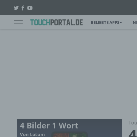
BELIEBTE APPS
N
Tou
4 Bilder 1 Wort
4
Von Lotum