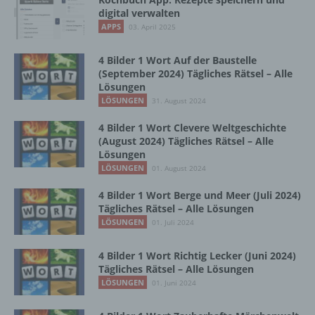
Vorgang oder jede solche Vorgangsreihe im
digital verwalten
Zusammenhang mit personenbezogenen
APPS
03. April 2025
Daten wie das Erheben, das Erfassen, die
Organisation, das Ordnen, die Speicherung,
4 Bilder 1 Wort Auf der Baustelle
die Anpassung oder Veränderung, das
(September 2024) Tägliches Rätsel – Alle
Auslesen, das Abfragen, die Verwendung,
Lösungen
die Offenlegung durch Übermittlung,
LÖSUNGEN
31. August 2024
Verbreitung oder eine andere Form der
Bereitstellung, den Abgleich oder die
4 Bilder 1 Wort Clevere Weltgeschichte
Verknüpfung, die Einschränkung, das
(August 2024) Tägliches Rätsel – Alle
Löschen oder die Vernichtung.
Lösungen
LÖSUNGEN
01. August 2024
4 Bilder 1 Wort Berge und Meer (Juli 2024)
d) Einschränkung der Verarbeitung
Tägliches Rätsel – Alle Lösungen
LÖSUNGEN
01. Juli 2024
Einschränkung der Verarbeitung ist die
Markierung gespeicherter
4 Bilder 1 Wort Richtig Lecker (Juni 2024)
personenbezogener Daten mit dem Ziel, ihre
Tägliches Rätsel – Alle Lösungen
künftige Verarbeitung einzuschränken.
LÖSUNGEN
01. Juni 2024