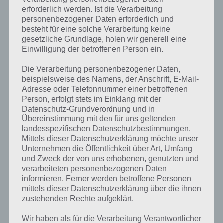
erforderlich werden. Ist die Verarbeitung
personenbezogener Daten erforderlich und
besteht für eine solche Verarbeitung keine
gesetzliche Grundlage, holen wir generell eine
Einwilligung der betroffenen Person ein.
Die Verarbeitung personenbezogener Daten,
beispielsweise des Namens, der Anschrift, E-Mail-
Adresse oder Telefonnummer einer betroffenen
Person, erfolgt stets im Einklang mit der
Datenschutz-Grundverordnung und in
Übereinstimmung mit den für uns geltenden
landesspezifischen Datenschutzbestimmungen.
Mittels dieser Datenschutzerklärung möchte unser
Unternehmen die Öffentlichkeit über Art, Umfang
und Zweck der von uns erhobenen, genutzten und
Kurze Begriffserklärung zur Lösung
verarbeiteten personenbezogenen Daten
informieren. Ferner werden betroffene Personen
Moderator
mittels dieser Datenschutzerklärung über die ihnen
zustehenden Rechte aufgeklärt.
Moderator ist die Lösung für das tägliche Bonus Rätsel am 22.5.2022
in 4 Bilder 1 Wort, doch welche Bedeutung hat dieses eigentlich und
Wir haben als für die Verarbeitung Verantwortlicher