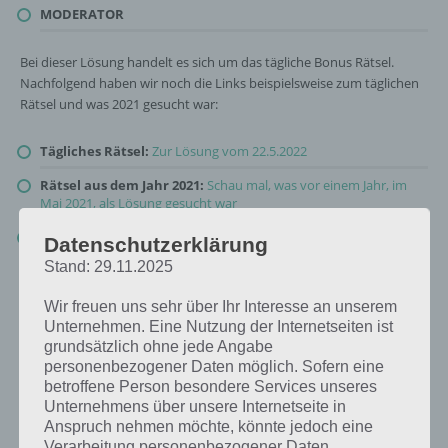
MODERATOR
Bei dieser Lösung handelt es sich um das tägliche Bonus Rätsel.
Nachfolgend haben wir noch die Links beispielsweise zum täglichen
Rätsel und was 2021 gesucht war:
Tägliches Rätsel:
Zur Lösung vom 22.5.2022
Rätsel aus dem Jahr 2021:
Schau mal, was vor einem Jahr, im
Mai 2021, als Lösung gesucht war
Zur Übersicht
:
4 Bilder 1 Wort Lösungen zu Traumberufe im Mai
Datenschutzerklärung
2022
!
Stand: 29.11.2025
Wir freuen uns sehr über Ihr Interesse an unserem
Unternehmen. Eine Nutzung der Internetseiten ist
grundsätzlich ohne jede Angabe
personenbezogener Daten möglich. Sofern eine
betroffene Person besondere Services unseres
Unternehmens über unsere Internetseite in
Anspruch nehmen möchte, könnte jedoch eine
Verarbeitung personenbezogener Daten