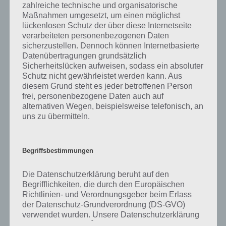
was gibt es dazu zu wissen? Passt das Wort auch zu Traumberufe?
zahlreiche technische und organisatorische
Zu bestimmten Lösungen präsentieren wir daher auch immer eine
Maßnahmen umgesetzt, um einen möglichst
kurze Begriffserklärung!
lückenlosen Schutz der über diese Internetseite
verarbeiteten personenbezogenen Daten
sicherzustellen. Dennoch können Internetbasierte
Zu Moderator haben wir zunächst keine weiteren Informationen
Datenübertragungen grundsätzlich
parat!
Sicherheitslücken aufweisen, sodass ein absoluter
Schutz nicht gewährleistet werden kann. Aus
diesem Grund steht es jeder betroffenen Person
frei, personenbezogene Daten auch auf
alternativen Wegen, beispielsweise telefonisch, an
Auf WhatsApp teilen
Teilen auf Facebook
uns zu übermitteln.
Tweet auf Twitter
Begriffsbestimmungen
Die Datenschutzerklärung beruht auf den
Mehr Artikel hier auf Touchportal
Begrifflichkeiten, die durch den Europäischen
Richtlinien- und Verordnungsgeber beim Erlass
der Datenschutz-Grundverordnung (DS-GVO)
verwendet wurden. Unsere Datenschutzerklärung
soll sowohl für die Öffentlichkeit als auch für