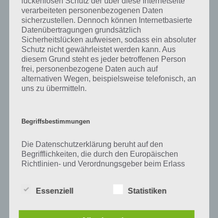
lückenlosen Schutz der über diese Internetseite
Zu Wald haben wir zunächst keine weiteren Informationen parat!
verarbeiteten personenbezogenen Daten
sicherzustellen. Dennoch können Internetbasierte
Datenübertragungen grundsätzlich
Sicherheitslücken aufweisen, sodass ein absoluter
Auf WhatsApp teilen
Teilen auf Facebook
Schutz nicht gewährleistet werden kann. Aus
diesem Grund steht es jeder betroffenen Person
frei, personenbezogene Daten auch auf
Tweet auf Twitter
alternativen Wegen, beispielsweise telefonisch, an
uns zu übermitteln.
Mehr Artikel hier auf Touchportal
Begriffsbestimmungen
Die Datenschutzerklärung beruht auf den
Begrifflichkeiten, die durch den Europäischen
Richtlinien- und Verordnungsgeber beim Erlass
der Datenschutz-Grundverordnung (DS-GVO)
verwendet wurden. Unsere Datenschutzerklärung
Essenziell
Statistiken
soll sowohl für die Öffentlichkeit als auch für
unsere Kunden und Geschäftspartner einfach
lesbar und verständlich sein. Um dies zu