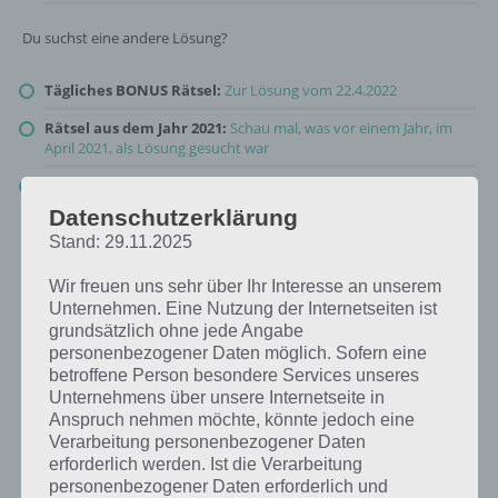
Du suchst eine andere Lösung?
Tägliches BONUS Rätsel:
Zur Lösung vom 22.4.2022
Rätsel aus dem Jahr 2021:
Schau mal, was vor einem Jahr, im
April 2021, als Lösung gesucht war
Zur Übersicht
:
4 Bilder 1 Wort Lösungen zu Alles wird grün im
April 2022
!
Datenschutzerklärung
Stand: 29.11.2025
Wir freuen uns sehr über Ihr Interesse an unserem
Unternehmen. Eine Nutzung der Internetseiten ist
grundsätzlich ohne jede Angabe
personenbezogener Daten möglich. Sofern eine
betroffene Person besondere Services unseres
Unternehmens über unsere Internetseite in
Anspruch nehmen möchte, könnte jedoch eine
Verarbeitung personenbezogener Daten
erforderlich werden. Ist die Verarbeitung
personenbezogener Daten erforderlich und