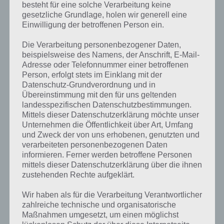
besteht für eine solche Verarbeitung keine
gesetzliche Grundlage, holen wir generell eine
Einwilligung der betroffenen Person ein.
Die Verarbeitung personenbezogener Daten,
beispielsweise des Namens, der Anschrift, E-Mail-
Adresse oder Telefonnummer einer betroffenen
Person, erfolgt stets im Einklang mit der
Datenschutz-Grundverordnung und in
Übereinstimmung mit den für uns geltenden
landesspezifischen Datenschutzbestimmungen.
Mittels dieser Datenschutzerklärung möchte unser
Unternehmen die Öffentlichkeit über Art, Umfang
Kurze Begriffserklärung zur Lösung Wald
und Zweck der von uns erhobenen, genutzten und
verarbeiteten personenbezogenen Daten
informieren. Ferner werden betroffene Personen
Wald ist die Lösung für das tägliche Rätsel am 22.4.2022 in 4 Bilder 1
mittels dieser Datenschutzerklärung über die ihnen
Wort, doch welche Bedeutung hat dieses eigentlich und was gibt es
zustehenden Rechte aufgeklärt.
dazu zu wissen? Passt das Wort auch zu Alles wird grün? Zu
bestimmten Lösungen präsentieren wir daher auch immer eine
Wir haben als für die Verarbeitung Verantwortlicher
kurze Begriffserklärung!
zahlreiche technische und organisatorische
Maßnahmen umgesetzt, um einen möglichst